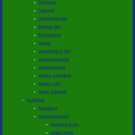
blekinge
halland
jönköping län
kalmar län
kronoberg
skåne
stockholms län
södermanland
västmanland
västra götaland
örebro län
öster götland
tyskland
hamburg
niedersachsen
harburg kreis
stade kreis