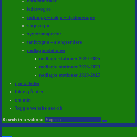
conteinerbiler
ledervogne
rednings – milijø – dykkervogne
stigevogne
sygetransporter
tankvogne – slangtendere
nedlagte stationer
nedlagte stationer 2020-2025
nedlagte stationer 2015-2020
nedlagte stationer 2010-2015
nye billeder
fokus på biler
om mig
Toggle website search
Search this website