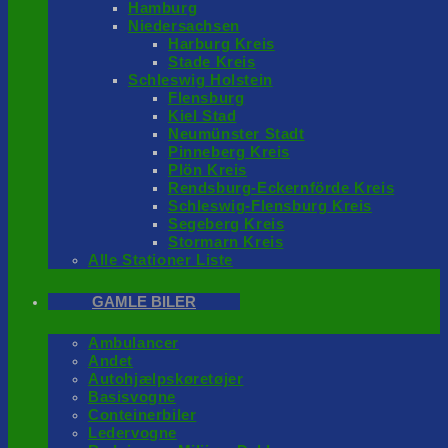
Hamburg
Niedersachsen
Harburg Kreis
Stade Kreis
Schleswig Holstein
Flensburg
Kiel Stad
Neumünster Stadt
Pinneberg Kreis
Plön Kreis
Rendsburg-Eckernförde Kreis
Schleswig-Flensburg Kreis
Segeberg Kreis
Stormarn Kreis
Alle Stationer Liste
GAMLE BILER
Ambulancer
Andet
Autohjælpskøretøjer
Basisvogne
Conteinerbiler
Ledervogne