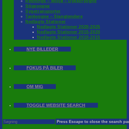
Rednings – Milijø – Dykkervogne
Stigevogne
Sygetransporter
Tankvogne – Slangtendere
Nedlagte Stationer
Nedlagte Stationer 2020-2025
Nedlagte Stationer 2015-2020
Nedlagte Stationer 2010-2015
NYE BILLEDER
FOKUS PÅ BILER
OM MIG
TOGGLE WEBSITE SEARCH
Press Escape to close the search pa