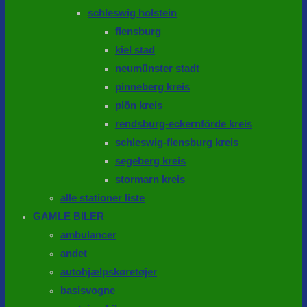
schleswig holstein
flensburg
kiel stad
neumünster stadt
pinneberg kreis
plön kreis
rendsburg-eckernförde kreis
schleswig-flensburg kreis
segeberg kreis
stormarn kreis
alle stationer liste
GAMLE BILER
ambulancer
andet
autohjælpskøretøjer
basisvogne