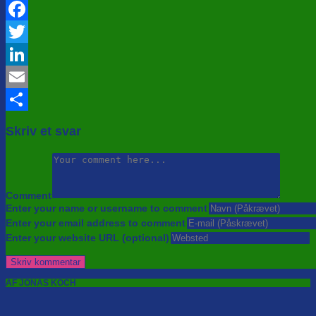
Facebook
Twitter
LinkedIn
Email
Share
Skriv et svar
Comment
Enter your name or username to comment
Enter your email address to comment
Enter your website URL (optional)
AF JONAS KOCH