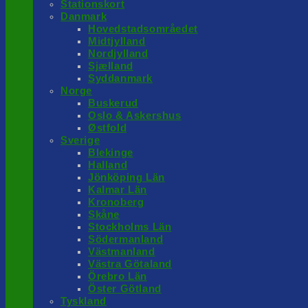
Stationskort
Danmark
Hovedstadsområedet
Midtjylland
Nordjylland
Sjælland
Syddanmark
Norge
Buskerud
Oslo & Askershus
Østfold
Sverige
Blekinge
Halland
Jönköping Län
Kalmar Län
Kronoberg
Skåne
Stockholms Län
Södermanland
Västmanland
Västra Götaland
Örebro Län
Öster Götland
Tyskland