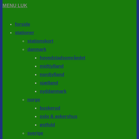
MENU
LUK
forside
stationer
stationskort
danmark
hovedstadsområedet
midtjylland
nordjylland
sjælland
syddanmark
norge
buskerud
oslo & askershus
østfold
sverige