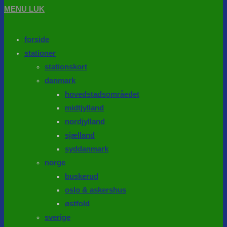
MENU
LUK
forside
stationer
stationskort
danmark
hovedstadsområedet
midtjylland
nordjylland
sjælland
syddanmark
norge
buskerud
oslo & askershus
østfold
sverige