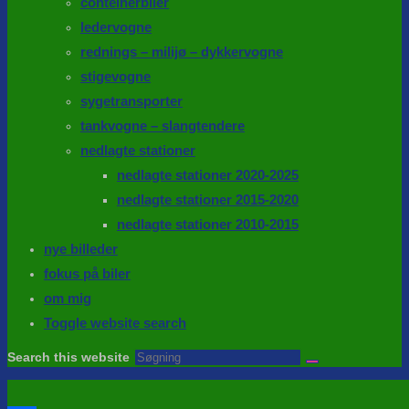
conteinerbiler
ledervogne
rednings – milijø – dykkervogne
stigevogne
sygetransporter
tankvogne – slangtendere
nedlagte stationer
nedlagte stationer 2020-2025
nedlagte stationer 2015-2020
nedlagte stationer 2010-2015
nye billeder
fokus på biler
om mig
Toggle website search
Search this website