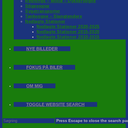
Rednings – Milijø – Dykkervogne
Stigevogne
Sygetransporter
Tankvogne – Slangtendere
Nedlagte Stationer
Nedlagte Stationer 2020-2025
Nedlagte Stationer 2015-2020
Nedlagte Stationer 2010-2015
NYE BILLEDER
FOKUS PÅ BILER
OM MIG
TOGGLE WEBSITE SEARCH
Press Escape to close the search pa