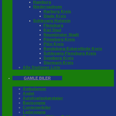
Hamburg
Niedersachsen
Harburg Kreis
Stade Kreis
Schleswig Holstein
Flensburg
Kiel Stad
Neumünster Stadt
Pinneberg Kreis
Plön Kreis
Rendsburg-Eckernförde Kreis
Schleswig-Flensburg Kreis
Segeberg Kreis
Stormarn Kreis
Alle Stationer Liste
GAMLE BILER
Ambulancer
Andet
Autohjælpskøretøjer
Basisvogne
Conteinerbiler
Ledervogne