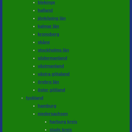
blekinge
halland
jönköping län
kalmar län
kronoberg
skåne
stockholms län
södermanland
västmanland
västra götaland
örebro län
öster götland
tyskland
hamburg
niedersachsen
harburg kreis
stade kreis