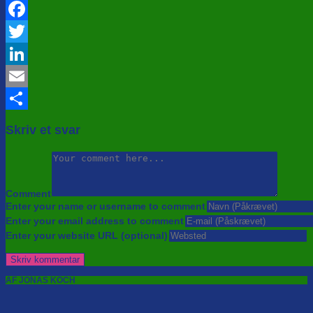
Facebook
Twitter
LinkedIn
Email
Share
Skriv et svar
Comment
Enter your name or username to comment
Enter your email address to comment
Enter your website URL (optional)
AF JONAS KOCH