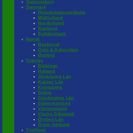
Stationskort
Danmark
Hovedstadsområedet
Midtjylland
Nordjylland
Sjælland
Syddanmark
Norge
Buskerud
Oslo & Askershus
Østfold
Sverige
Blekinge
Halland
Jönköping Län
Kalmar Län
Kronoberg
Skåne
Stockholms Län
Södermanland
Västmanland
Västra Götaland
Örebro Län
Öster Götland
Tyskland