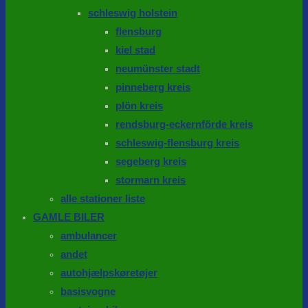
schleswig holstein
flensburg
kiel stad
neumünster stadt
pinneberg kreis
plön kreis
rendsburg-eckernförde kreis
schleswig-flensburg kreis
segeberg kreis
stormarn kreis
alle stationer liste
GAMLE BILER
ambulancer
andet
autohjælpskøretøjer
basisvogne