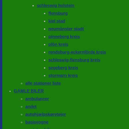
schleswig holstein
flensburg
kiel stad
neumünster stadt
pinneberg kreis
plön kreis
rendsburg-eckernförde kreis
schleswig-flensburg kreis
segeberg kreis
stormarn kreis
alle stationer liste
GAMLE BILER
ambulancer
andet
autohjælpskøretøjer
basisvogne