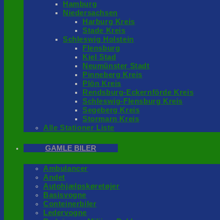
Hamburg
Niedersachsen
Harburg Kreis
Stade Kreis
Schleswig Holstein
Flensburg
Kiel Stad
Neumünster Stadt
Pinneberg Kreis
Plön Kreis
Rendsburg-Eckernförde Kreis
Schleswig-Flensburg Kreis
Segeberg Kreis
Stormarn Kreis
Alle Stationer Liste
GAMLE BILER
Ambulancer
Andet
Autohjælpskøretøjer
Basisvogne
Conteinerbiler
Ledervogne