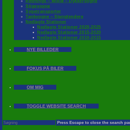
Rednings – Milijø – Dykkervogne
Stigevogne
Sygetransporter
Tankvogne – Slangtendere
Nedlagte Stationer
Nedlagte Stationer 2020-2025
Nedlagte Stationer 2015-2020
Nedlagte Stationer 2010-2015
NYE BILLEDER
FOKUS PÅ BILER
OM MIG
TOGGLE WEBSITE SEARCH
Press Escape to close the search pa