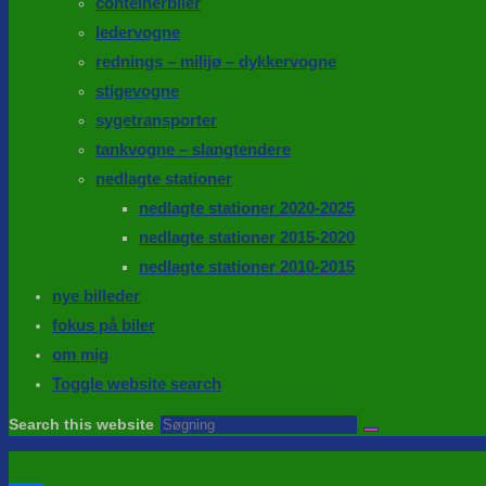
conteinerbiler
ledervogne
rednings – milijø – dykkervogne
stigevogne
sygetransporter
tankvogne – slangtendere
nedlagte stationer
nedlagte stationer 2020-2025
nedlagte stationer 2015-2020
nedlagte stationer 2010-2015
nye billeder
fokus på biler
om mig
Toggle website search
Search this website