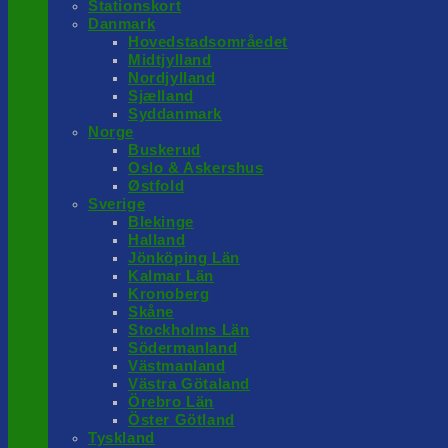
Stationskort
Danmark
Hovedstadsområedet
Midtjylland
Nordjylland
Sjælland
Syddanmark
Norge
Buskerud
Oslo & Askershus
Østfold
Sverige
Blekinge
Halland
Jönköping Län
Kalmar Län
Kronoberg
Skåne
Stockholms Län
Södermanland
Västmanland
Västra Götaland
Örebro Län
Öster Götland
Tyskland