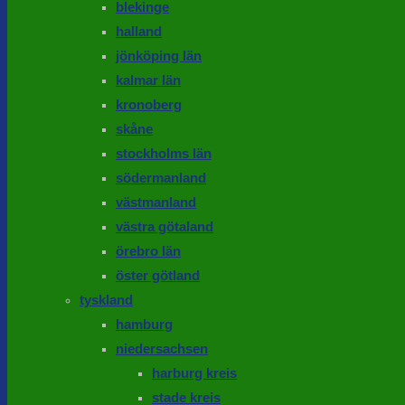
blekinge
halland
jönköping län
kalmar län
kronoberg
skåne
stockholms län
södermanland
västmanland
västra götaland
örebro län
öster götland
tyskland
hamburg
niedersachsen
harburg kreis
stade kreis