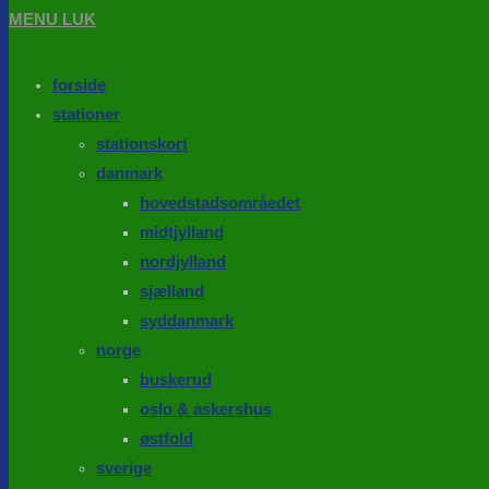
MENU
LUK
forside
stationer
stationskort
danmark
hovedstadsområedet
midtjylland
nordjylland
sjælland
syddanmark
norge
buskerud
oslo & askershus
østfold
sverige