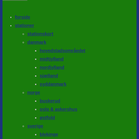
the
search
SEARCH
panel.
forside
stationer
stationskort
danmark
hovedstadsområedet
midtjylland
nordjylland
sjælland
syddanmark
norge
buskerud
oslo & askershus
østfold
sverige
blekinge