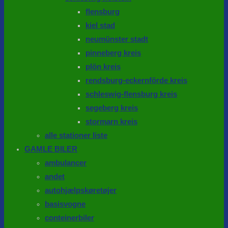
flensburg
kiel stad
neumünster stadt
pinneberg kreis
plön kreis
rendsburg-eckernförde kreis
schleswig-flensburg kreis
segeberg kreis
stormarn kreis
alle stationer liste
GAMLE BILER
ambulancer
andet
autohjælpskøretøjer
basisvogne
conteinerbiler