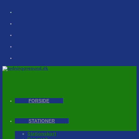
Skip
to
content
FORSIDE
STATIONER
Stationskort