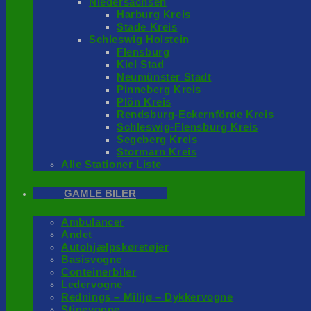
Niedersachsen
Harburg Kreis
Stade Kreis
Schleswig Holstein
Flensburg
Kiel Stad
Neumünster Stadt
Pinneberg Kreis
Plön Kreis
Rendsburg-Eckernförde Kreis
Schleswig-Flensburg Kreis
Segeberg Kreis
Stormarn Kreis
Alle Stationer Liste
GAMLE BILER
Ambulancer
Andet
Autohjælpskøretøjer
Basisvogne
Conteinerbiler
Ledervogne
Rednings – Milijø – Dykkervogne
Stigevogne