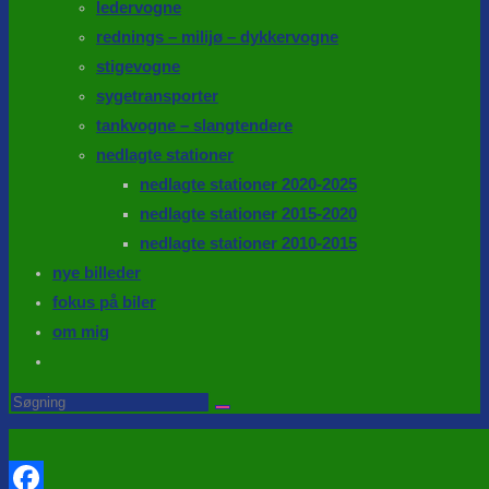
ledervogne
rednings – milijø – dykkervogne
stigevogne
sygetransporter
tankvogne – slangtendere
nedlagte stationer
nedlagte stationer 2020-2025
nedlagte stationer 2015-2020
nedlagte stationer 2010-2015
nye billeder
fokus på biler
om mig
Toggle
website
Search
this
search
website