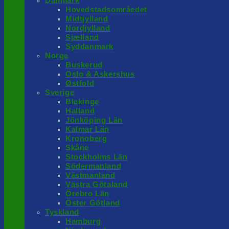
Danmark
Hovedstadsområedet
Midtjylland
Nordjylland
Sjælland
Syddanmark
Norge
Buskerud
Oslo & Askershus
Østfold
Sverige
Blekinge
Halland
Jönköping Län
Kalmar Län
Kronoberg
Skåne
Stockholms Län
Södermanland
Västmanland
Västra Götaland
Örebro Län
Öster Götland
Tyskland
Hamburg