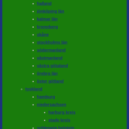
halland
jönköping län
kalmar län
kronoberg
skåne
stockholms län
södermanland
västmanland
västra götaland
örebro län
öster götland
tyskland
hamburg
niedersachsen
harburg kreis
stade kreis
schleswig holstein