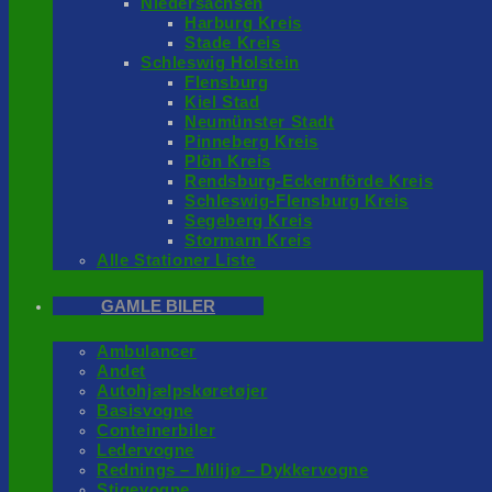
Niedersachsen
Harburg Kreis
Stade Kreis
Schleswig Holstein
Flensburg
Kiel Stad
Neumünster Stadt
Pinneberg Kreis
Plön Kreis
Rendsburg-Eckernförde Kreis
Schleswig-Flensburg Kreis
Segeberg Kreis
Stormarn Kreis
Alle Stationer Liste
GAMLE BILER
Ambulancer
Andet
Autohjælpskøretøjer
Basisvogne
Conteinerbiler
Ledervogne
Rednings – Milijø – Dykkervogne
Stigevogne