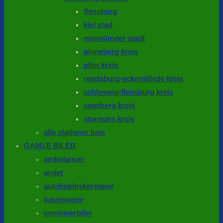
flensburg
kiel stad
neumünster stadt
pinneberg kreis
plön kreis
rendsburg-eckernförde kreis
schleswig-flensburg kreis
segeberg kreis
stormarn kreis
alle stationer liste
GAMLE BILER
ambulancer
andet
autohjælpskøretøjer
basisvogne
conteinerbiler