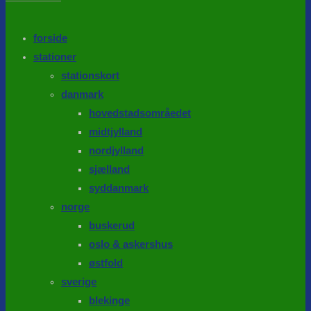
the
search
SEARCH
panel.
forside
stationer
stationskort
danmark
hovedstadsområedet
midtjylland
nordjylland
sjælland
syddanmark
norge
buskerud
oslo & askershus
østfold
sverige
blekinge