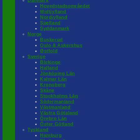
Danmark
Hovedstadsområedet
Midtjylland
Nordjylland
Sjælland
Syddanmark
Norge
Buskerud
Oslo & Askershus
Østfold
Sverige
Blekinge
Halland
Jönköping Län
Kalmar Län
Kronoberg
Skåne
Stockholms Län
Södermanland
Västmanland
Västra Götaland
Örebro Län
Öster Götland
Tyskland
Hamburg