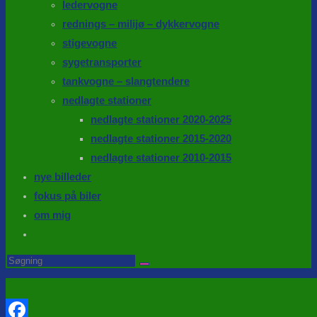
ledervogne
rednings – milijø – dykkervogne
stigevogne
sygetransporter
tankvogne – slangtendere
nedlagte stationer
nedlagte stationer 2020-2025
nedlagte stationer 2015-2020
nedlagte stationer 2010-2015
nye billeder
fokus på biler
om mig
Toggle
website
Search
this
search
website