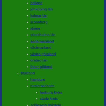
halland
jönköping län
kalmar län
kronoberg
skåne
stockholms län
södermanland
västmanland
västra götaland
örebro län
öster götland
tyskland
hamburg
niedersachsen
harburg kreis
stade kreis
schleswig holstein