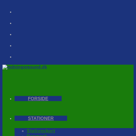
Skip
to
content
FORSIDE
STATIONER
Stationskort