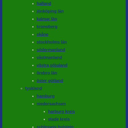
halland
jönköping län
kalmar län
kronoberg
skåne
stockholms län
södermanland
västmanland
västra götaland
örebro län
öster götland
tyskland
hamburg
niedersachsen
harburg kreis
stade kreis
schleswig holstein