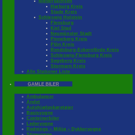
Niedersachsen
Harburg Kreis
Stade Kreis
Schleswig Holstein
Flensburg
Kiel Stad
Neumünster Stadt
Pinneberg Kreis
Plön Kreis
Rendsburg-Eckernförde Kreis
Schleswig-Flensburg Kreis
Segeberg Kreis
Stormarn Kreis
Alle Stationer Liste
GAMLE BILER
Ambulancer
Andet
Autohjælpskøretøjer
Basisvogne
Conteinerbiler
Ledervogne
Rednings – Milijø – Dykkervogne
Stigevogne