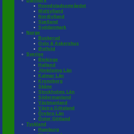
Danmark
Hovedstadsområedet
Midtjylland
Nordjylland
Sjælland
Syddanmark
Norge
Buskerud
Oslo & Askershus
Østfold
Sverige
Blekinge
Halland
Jönköping Län
Kalmar Län
Kronoberg
Skåne
Stockholms Län
Södermanland
Västmanland
Västra Götaland
Örebro Län
Öster Götland
Tyskland
Hamburg