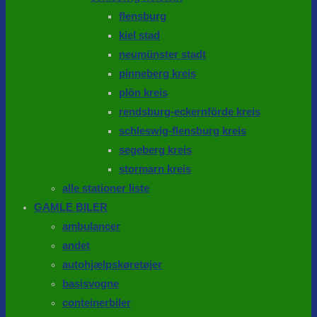
flensburg
kiel stad
neumünster stadt
pinneberg kreis
plön kreis
rendsburg-eckernförde kreis
schleswig-flensburg kreis
segeberg kreis
stormarn kreis
alle stationer liste
GAMLE BILER
ambulancer
andet
autohjælpskøretøjer
basisvogne
conteinerbiler