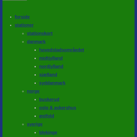
the
search
SEARCH
panel.
forside
stationer
stationskort
danmark
hovedstadsområedet
midtjylland
nordjylland
sjælland
syddanmark
norge
buskerud
oslo & askershus
østfold
sverige
blekinge