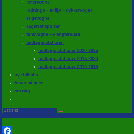
ledervogne
rednings – milijø – dykkervogne
stigevogne
sygetransporter
tankvogne – slangtendere
nedlagte stationer
nedlagte stationer 2020-2025
nedlagte stationer 2015-2020
nedlagte stationer 2010-2015
nye billeder
fokus på biler
om mig
Toggle
website
Search
this
search
website