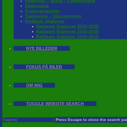
Rednings – Milijø – Dykkervogne
Stigevogne
Sygetransporter
Tankvogne – Slangtendere
Nedlagte Stationer
Nedlagte Stationer 2020-2025
Nedlagte Stationer 2015-2020
Nedlagte Stationer 2010-2015
NYE BILLEDER
FOKUS PÅ BILER
OM MIG
TOGGLE WEBSITE SEARCH
Press Escape to close the search pa