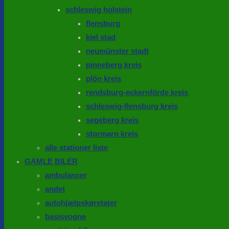
schleswig holstein
flensburg
kiel stad
neumünster stadt
pinneberg kreis
plön kreis
rendsburg-eckernförde kreis
schleswig-flensburg kreis
segeberg kreis
stormarn kreis
alle stationer liste
GAMLE BILER
ambulancer
andet
autohjælpskøretøjer
basisvogne