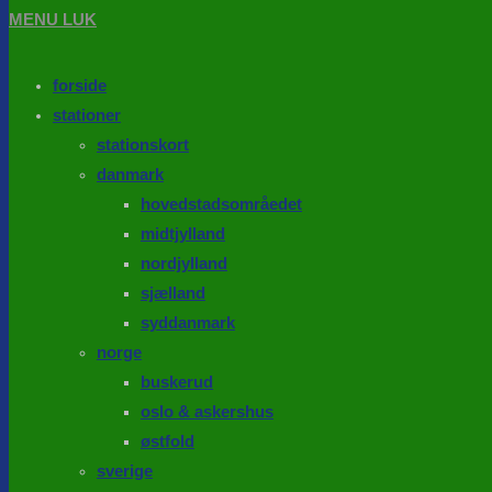
MENU
LUK
forside
stationer
stationskort
danmark
hovedstadsområedet
midtjylland
nordjylland
sjælland
syddanmark
norge
buskerud
oslo & askershus
østfold
sverige