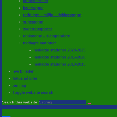
conteinerbiler
ledervogne
rednings – milijø – dykkervogne
stigevogne
sygetransporter
tankvogne – slangtendere
nedlagte stationer
nedlagte stationer 2020-2025
nedlagte stationer 2015-2020
nedlagte stationer 2010-2015
nye billeder
fokus på biler
om mig
Toggle website search
Search this website