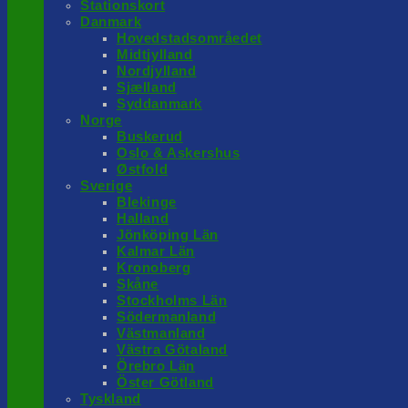
Stationskort
Danmark
Hovedstadsområedet
Midtjylland
Nordjylland
Sjælland
Syddanmark
Norge
Buskerud
Oslo & Askershus
Østfold
Sverige
Blekinge
Halland
Jönköping Län
Kalmar Län
Kronoberg
Skåne
Stockholms Län
Södermanland
Västmanland
Västra Götaland
Örebro Län
Öster Götland
Tyskland