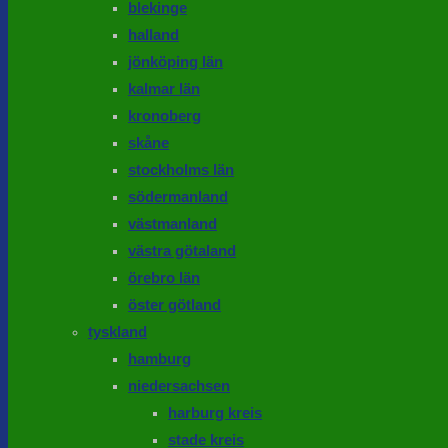
blekinge
halland
jönköping län
kalmar län
kronoberg
skåne
stockholms län
södermanland
västmanland
västra götaland
örebro län
öster götland
tyskland
hamburg
niedersachsen
harburg kreis
stade kreis