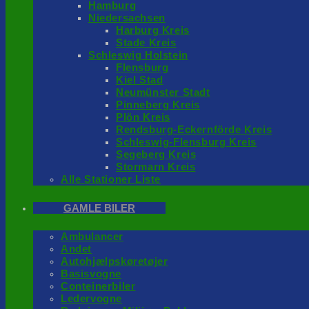
Hamburg
Niedersachsen
Harburg Kreis
Stade Kreis
Schleswig Holstein
Flensburg
Kiel Stad
Neumünster Stadt
Pinneberg Kreis
Plön Kreis
Rendsburg-Eckernförde Kreis
Schleswig-Flensburg Kreis
Segeberg Kreis
Stormarn Kreis
Alle Stationer Liste
GAMLE BILER
Ambulancer
Andet
Autohjælpskøretøjer
Basisvogne
Conteinerbiler
Ledervogne