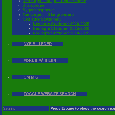
Rednings – Milijø – Dykkervogne
Stigevogne
Sygetransporter
Tankvogne – Slangtendere
Nedlagte Stationer
Nedlagte Stationer 2020-2025
Nedlagte Stationer 2015-2020
Nedlagte Stationer 2010-2015
NYE BILLEDER
FOKUS PÅ BILER
OM MIG
TOGGLE WEBSITE SEARCH
Press Escape to close the search pa