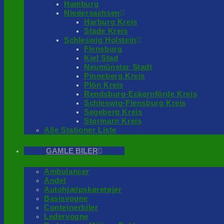
Hamburg
Niedersachsen
Harburg Kreis
Stade Kreis
Schleswig Holstein
Flensburg
Kiel Stad
Neumünster Stadt
Pinneberg Kreis
Plön Kreis
Rendsburg-Eckernförde Kreis
Schleswig-Flensburg Kreis
Segeberg Kreis
Stormarn Kreis
Alle Stationer Liste
GAMLE BILER
Ambulancer
Andet
Autohjælpskøretøjer
Basisvogne
Conteinerbiler
Ledervogne