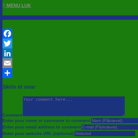
MENU
LUK
Facebook
Twitter
LinkedIn
Email
Share
Skriv et svar
Comment
Enter your name or username to comment
Enter your email address to comment
Enter your website URL (optional)