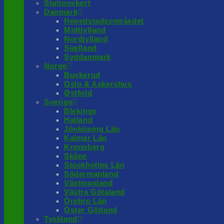
Stationskort
Danmark
Hovedstadsområedet
Midtjylland
Nordjylland
Sjælland
Syddanmark
Norge
Buskerud
Oslo & Askershus
Østfold
Sverige
Blekinge
Halland
Jönköping Län
Kalmar Län
Kronoberg
Skåne
Stockholms Län
Södermanland
Västmanland
Västra Götaland
Örebro Län
Öster Götland
Tyskland