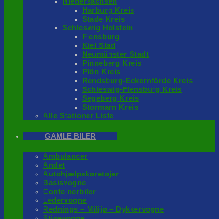
Niedersachsen
Harburg Kreis
Stade Kreis
Schleswig Holstein
Flensburg
Kiel Stad
Neumünster Stadt
Pinneberg Kreis
Plön Kreis
Rendsburg-Eckernförde Kreis
Schleswig-Flensburg Kreis
Segeberg Kreis
Stormarn Kreis
Alle Stationer Liste
GAMLE BILER
Ambulancer
Andet
Autohjælpskøretøjer
Basisvogne
Conteinerbiler
Ledervogne
Rednings – Milijø – Dykkervogne
Stigevogne