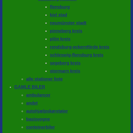
flensburg
kiel stad
neumünster stadt
pinneberg kreis
plön kreis
rendsburg-eckernförde kreis
schleswig-flensburg kreis
segeberg kreis
stormarn kreis
alle stationer liste
GAMLE BILER
ambulancer
andet
autohjælpskøretøjer
basisvogne
conteinerbiler