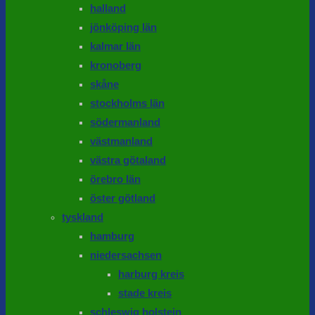
halland
jönköping län
kalmar län
kronoberg
skåne
stockholms län
södermanland
västmanland
västra götaland
örebro län
öster götland
tyskland
hamburg
niedersachsen
harburg kreis
stade kreis
schleswig holstein