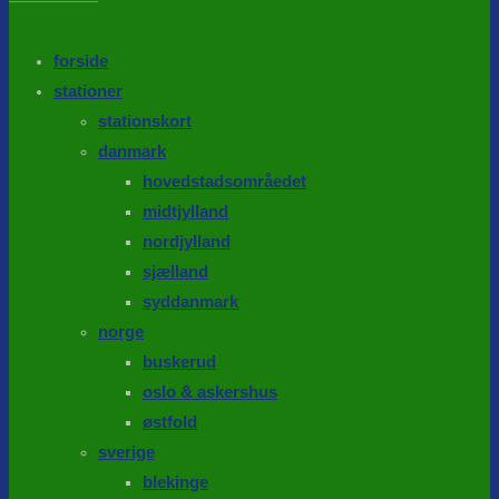
the
search
SEARCH
panel.
forside
stationer
stationskort
danmark
hovedstadsområedet
midtjylland
nordjylland
sjælland
syddanmark
norge
buskerud
oslo & askershus
østfold
sverige
blekinge