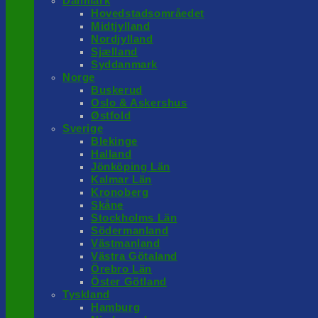
Danmark
Hovedstadsområedet
Midtjylland
Nordjylland
Sjælland
Syddanmark
Norge
Buskerud
Oslo & Askershus
Østfold
Sverige
Blekinge
Halland
Jönköping Län
Kalmar Län
Kronoberg
Skåne
Stockholms Län
Södermanland
Västmanland
Västra Götaland
Örebro Län
Öster Götland
Tyskland
Hamburg