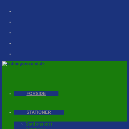
Skip
to
content
FORSIDE
STATIONER
Stationskort