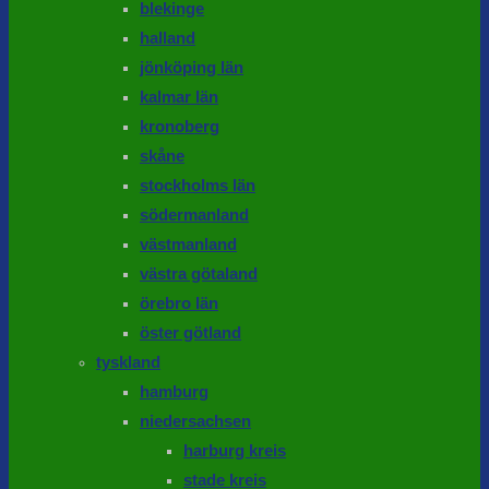
blekinge
halland
jönköping län
kalmar län
kronoberg
skåne
stockholms län
södermanland
västmanland
västra götaland
örebro län
öster götland
tyskland
hamburg
niedersachsen
harburg kreis
stade kreis