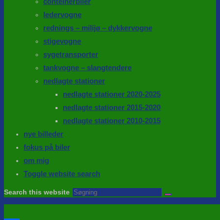
conteinerbiler
ledervogne
rednings – milijø – dykkervogne
stigevogne
sygetransporter
tankvogne – slangtendere
nedlagte stationer
nedlagte stationer 2020-2025
nedlagte stationer 2015-2020
nedlagte stationer 2010-2015
nye billeder
fokus på biler
om mig
Toggle website search
Search this website