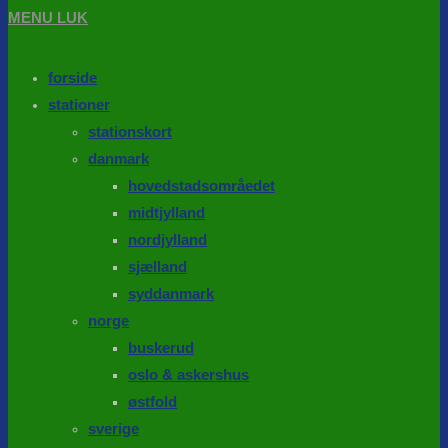
MENU
LUK
forside
stationer
stationskort
danmark
hovedstadsområedet
midtjylland
nordjylland
sjælland
syddanmark
norge
buskerud
oslo & askershus
østfold
sverige