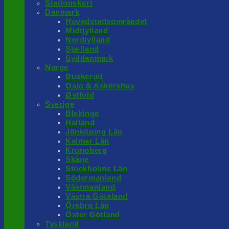
Stationskort
Danmark
Hovedstadsområedet
Midtjylland
Nordjylland
Sjælland
Syddanmark
Norge
Buskerud
Oslo & Askershus
Østfold
Sverige
Blekinge
Halland
Jönköping Län
Kalmar Län
Kronoberg
Skåne
Stockholms Län
Södermanland
Västmanland
Västra Götaland
Örebro Län
Öster Götland
Tyskland