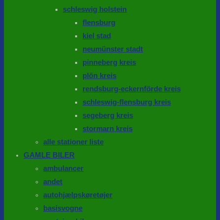
schleswig holstein
flensburg
kiel stad
neumünster stadt
pinneberg kreis
plön kreis
rendsburg-eckernförde kreis
schleswig-flensburg kreis
segeberg kreis
stormarn kreis
alle stationer liste
GAMLE BILER
ambulancer
andet
autohjælpskøretøjer
basisvogne