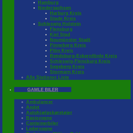
Hamburg
Niedersachsen
Harburg Kreis
Stade Kreis
Schleswig Holstein
Flensburg
Kiel Stad
Neumünster Stadt
Pinneberg Kreis
Plön Kreis
Rendsburg-Eckernförde Kreis
Schleswig-Flensburg Kreis
Segeberg Kreis
Stormarn Kreis
Alle Stationer Liste
GAMLE BILER
Ambulancer
Andet
Autohjælpskøretøjer
Basisvogne
Conteinerbiler
Ledervogne