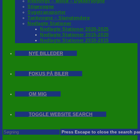
Rednings – Milijø – Dykkervogne
Stigevogne
Sygetransporter
Tankvogne – Slangtendere
Nedlagte Stationer
Nedlagte Stationer 2020-2025
Nedlagte Stationer 2015-2020
Nedlagte Stationer 2010-2015
NYE BILLEDER
FOKUS PÅ BILER
OM MIG
TOGGLE WEBSITE SEARCH
Press Escape to close the search pa