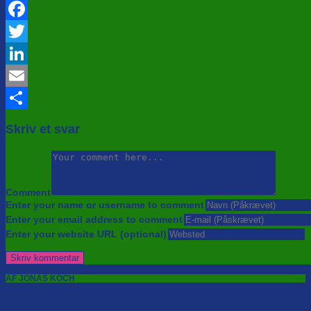
Facebook
Twitter
LinkedIn
Email
Share
Skriv et svar
Comment
Enter your name or username to comment
Enter your email address to comment
Enter your website URL (optional)
AF JONAS KOCH