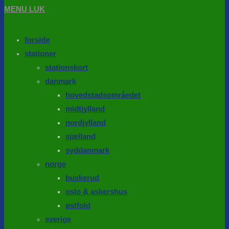
MENU
LUK
forside
stationer
stationskort
danmark
hovedstadsområedet
midtjylland
nordjylland
sjælland
syddanmark
norge
buskerud
oslo & askershus
østfold
sverige