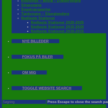
Rednings – Milijø – Dykkervogne
Stigevogne
Sygetransporter
Tankvogne – Slangtendere
Nedlagte Stationer
Nedlagte Stationer 2020-2025
Nedlagte Stationer 2015-2020
Nedlagte Stationer 2010-2015
NYE BILLEDER
FOKUS PÅ BILER
OM MIG
TOGGLE WEBSITE SEARCH
Press Escape to close the search pa