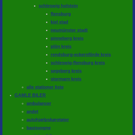
schleswig holstein
flensburg
kiel stad
neumünster stadt
pinneberg kreis
plön kreis
rendsburg-eckernförde kreis
schleswig-flensburg kreis
segeberg kreis
stormarn kreis
alle stationer liste
GAMLE BILER
ambulancer
andet
autohjælpskøretøjer
basisvogne