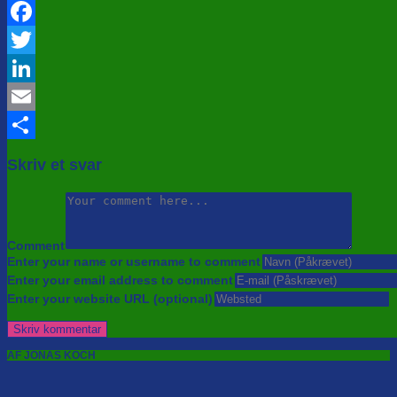
Facebook
Twitter
LinkedIn
Email
Share
Skriv et svar
Comment
Enter your name or username to comment
Enter your email address to comment
Enter your website URL (optional)
AF JONAS KOCH