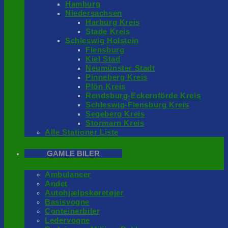
Hamburg
Niedersachsen
Harburg Kreis
Stade Kreis
Schleswig Holstein
Flensburg
Kiel Stad
Neumünster Stadt
Pinneberg Kreis
Plön Kreis
Rendsburg-Eckernförde Kreis
Schleswig-Flensburg Kreis
Segeberg Kreis
Stormarn Kreis
Alle Stationer Liste
GAMLE BILER
Ambulancer
Andet
Autohjælpskøretøjer
Basisvogne
Conteinerbiler
Ledervogne