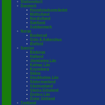
Stationskort
Danmark
Hovedstadsområedet
Midtjylland
Nordjylland
Sjælland
Syddanmark
Norge
Buskerud
Oslo & Askershus
Østfold
Sverige
Blekinge
Halland
Jönköping Län
Kalmar Län
Kronoberg
Skåne
Stockholms Län
Södermanland
Västmanland
Västra Götaland
Örebro Län
Öster Götland
Tyskland