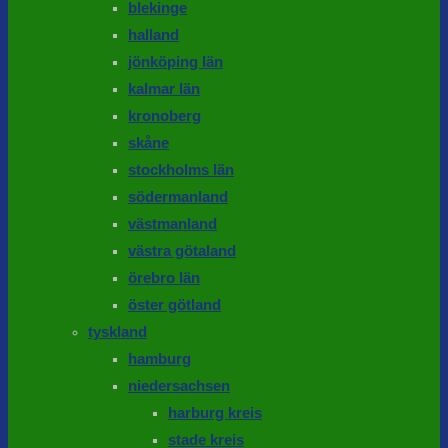
blekinge
halland
jönköping län
kalmar län
kronoberg
skåne
stockholms län
södermanland
västmanland
västra götaland
örebro län
öster götland
tyskland
hamburg
niedersachsen
harburg kreis
stade kreis