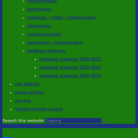
conteinerbiler
ledervogne
rednings – milijø – dykkervogne
stigevogne
sygetransporter
tankvogne – slangtendere
nedlagte stationer
nedlagte stationer 2020-2025
nedlagte stationer 2015-2020
nedlagte stationer 2010-2015
nye billeder
fokus på biler
om mig
Toggle website search
Search this website