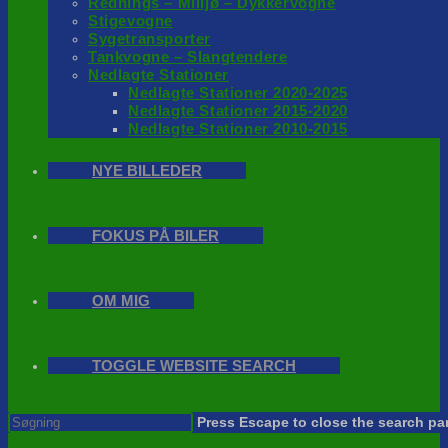
Rednings – Milijø – Dykkervogne
Stigevogne
Sygetransporter
Tankvogne – Slangtendere
Nedlagte Stationer
Nedlagte Stationer 2020-2025
Nedlagte Stationer 2015-2020
Nedlagte Stationer 2010-2015
NYE BILLEDER
FOKUS PÅ BILER
OM MIG
TOGGLE WEBSITE SEARCH
Press Escape to close the search pa