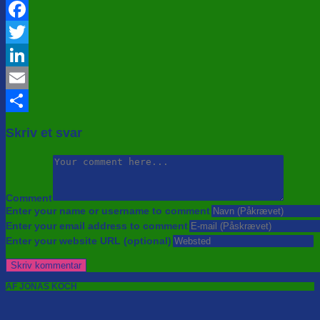
Facebook
Twitter
LinkedIn
Email
Share
Skriv et svar
Comment
Enter your name or username to comment
Enter your email address to comment
Enter your website URL (optional)
AF JONAS KOCH