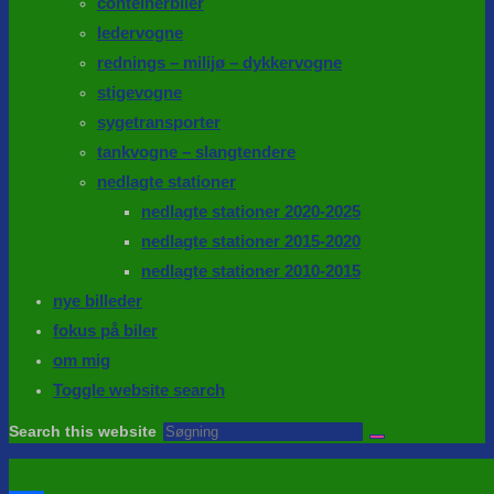
conteinerbiler
ledervogne
rednings – milijø – dykkervogne
stigevogne
sygetransporter
tankvogne – slangtendere
nedlagte stationer
nedlagte stationer 2020-2025
nedlagte stationer 2015-2020
nedlagte stationer 2010-2015
nye billeder
fokus på biler
om mig
Toggle website search
Search this website