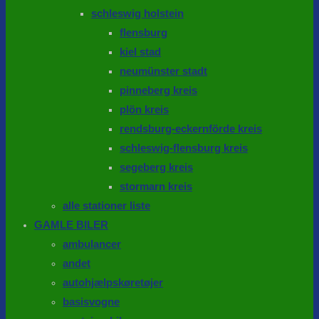
schleswig holstein
flensburg
kiel stad
neumünster stadt
pinneberg kreis
plön kreis
rendsburg-eckernförde kreis
schleswig-flensburg kreis
segeberg kreis
stormarn kreis
alle stationer liste
GAMLE BILER
ambulancer
andet
autohjælpskøretøjer
basisvogne