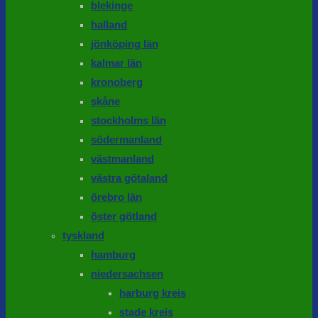
blekinge
halland
jönköping län
kalmar län
kronoberg
skåne
stockholms län
södermanland
västmanland
västra götaland
örebro län
öster götland
tyskland
hamburg
niedersachsen
harburg kreis
stade kreis