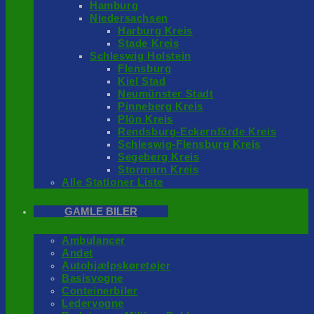
Hamburg
Niedersachsen
Harburg Kreis
Stade Kreis
Schleswig Holstein
Flensburg
Kiel Stad
Neumünster Stadt
Pinneberg Kreis
Plön Kreis
Rendsburg-Eckernförde Kreis
Schleswig-Flensburg Kreis
Segeberg Kreis
Stormarn Kreis
Alle Stationer Liste
GAMLE BILER
Ambulancer
Andet
Autohjælpskøretøjer
Basisvogne
Conteinerbiler
Ledervogne