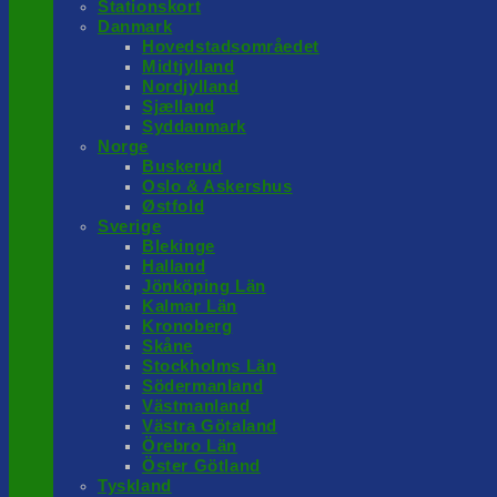
Stationskort
Danmark
Hovedstadsområedet
Midtjylland
Nordjylland
Sjælland
Syddanmark
Norge
Buskerud
Oslo & Askershus
Østfold
Sverige
Blekinge
Halland
Jönköping Län
Kalmar Län
Kronoberg
Skåne
Stockholms Län
Södermanland
Västmanland
Västra Götaland
Örebro Län
Öster Götland
Tyskland