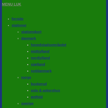
MENU
LUK
forside
stationer
stationskort
danmark
hovedstadsområedet
midtjylland
nordjylland
sjælland
syddanmark
norge
buskerud
oslo & askershus
østfold
sverige