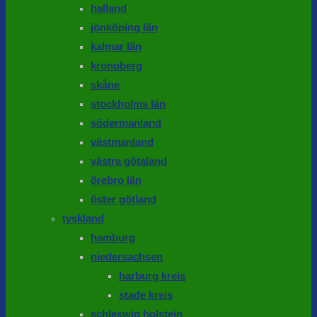
halland
jönköping län
kalmar län
kronoberg
skåne
stockholms län
södermanland
västmanland
västra götaland
örebro län
öster götland
tyskland
hamburg
niedersachsen
harburg kreis
stade kreis
schleswig holstein