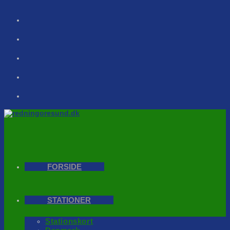
Skip
to
content
FORSIDE
STATIONER
Stationskort