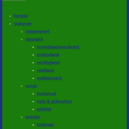
the
search
SEARCH
panel.
forside
stationer
stationskort
danmark
hovedstadsområedet
midtjylland
nordjylland
sjælland
syddanmark
norge
buskerud
oslo & askershus
østfold
sverige
blekinge