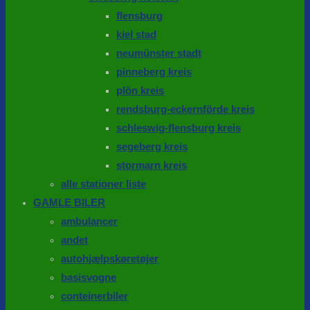
flensburg
kiel stad
neumünster stadt
pinneberg kreis
plön kreis
rendsburg-eckernförde kreis
schleswig-flensburg kreis
segeberg kreis
stormarn kreis
alle stationer liste
GAMLE BILER
ambulancer
andet
autohjælpskøretøjer
basisvogne
conteinerbiler