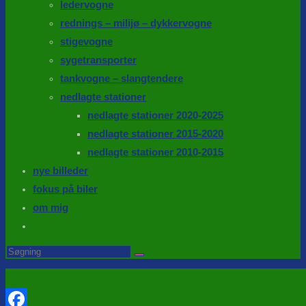
ledervogne
rednings – milijø – dykkervogne
stigevogne
sygetransporter
tankvogne – slangtendere
nedlagte stationer
nedlagte stationer 2020-2025
nedlagte stationer 2015-2020
nedlagte stationer 2010-2015
nye billeder
fokus på biler
om mig
Toggle
website
Search
this
search
website