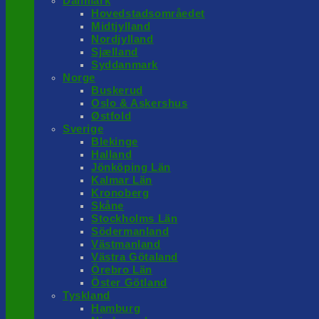
Danmark
Hovedstadsområedet
Midtjylland
Nordjylland
Sjælland
Syddanmark
Norge
Buskerud
Oslo & Askershus
Østfold
Sverige
Blekinge
Halland
Jönköping Län
Kalmar Län
Kronoberg
Skåne
Stockholms Län
Södermanland
Västmanland
Västra Götaland
Örebro Län
Öster Götland
Tyskland
Hamburg