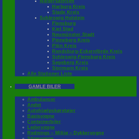
Niedersachsen
Harburg Kreis
Stade Kreis
Schleswig Holstein
Flensburg
Kiel Stad
Neumünster Stadt
Pinneberg Kreis
Plön Kreis
Rendsburg-Eckernförde Kreis
Schleswig-Flensburg Kreis
Segeberg Kreis
Stormarn Kreis
Alle Stationer Liste
GAMLE BILER
Ambulancer
Andet
Autohjælpskøretøjer
Basisvogne
Conteinerbiler
Ledervogne
Rednings – Milijø – Dykkervogne
Stigevogne