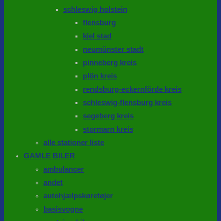
schleswig holstein
flensburg
kiel stad
neumünster stadt
pinneberg kreis
plön kreis
rendsburg-eckernförde kreis
schleswig-flensburg kreis
segeberg kreis
stormarn kreis
alle stationer liste
GAMLE BILER
ambulancer
andet
autohjælpskøretøjer
basisvogne