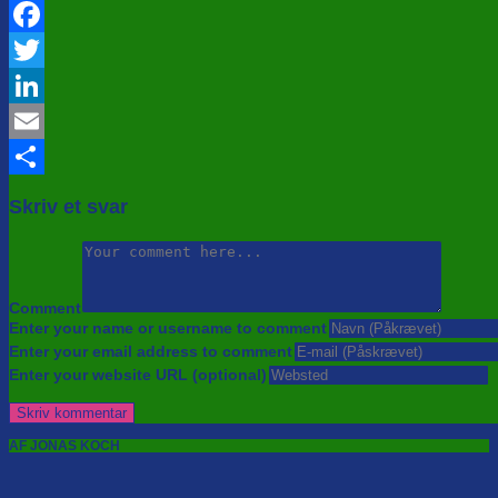
Facebook
Twitter
LinkedIn
Email
Share
Skriv et svar
Comment
Enter your name or username to comment
Enter your email address to comment
Enter your website URL (optional)
AF JONAS KOCH