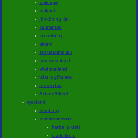
blekinge
halland
jönköping län
kalmar län
kronoberg
skåne
stockholms län
södermanland
västmanland
västra götaland
örebro län
öster götland
tyskland
hamburg
niedersachsen
harburg kreis
stade kreis