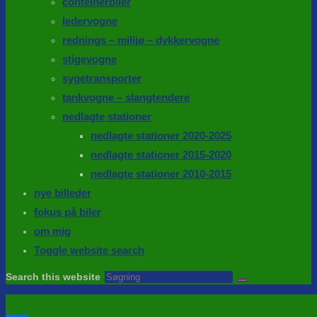
conteinerbiler
ledervogne
rednings – milijø – dykkervogne
stigevogne
sygetransporter
tankvogne – slangtendere
nedlagte stationer
nedlagte stationer 2020-2025
nedlagte stationer 2015-2020
nedlagte stationer 2010-2015
nye billeder
fokus på biler
om mig
Toggle website search
Search this website