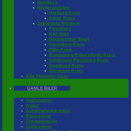
Hamburg
Niedersachsen
Harburg Kreis
Stade Kreis
Schleswig Holstein
Flensburg
Kiel Stad
Neumünster Stadt
Pinneberg Kreis
Plön Kreis
Rendsburg-Eckernförde Kreis
Schleswig-Flensburg Kreis
Segeberg Kreis
Stormarn Kreis
Alle Stationer Liste
GAMLE BILER
Ambulancer
Andet
Autohjælpskøretøjer
Basisvogne
Conteinerbiler
Ledervogne