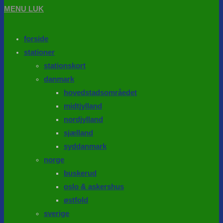
MENU
LUK
forside
stationer
stationskort
danmark
hovedstadsområedet
midtjylland
nordjylland
sjælland
syddanmark
norge
buskerud
oslo & askershus
østfold
sverige