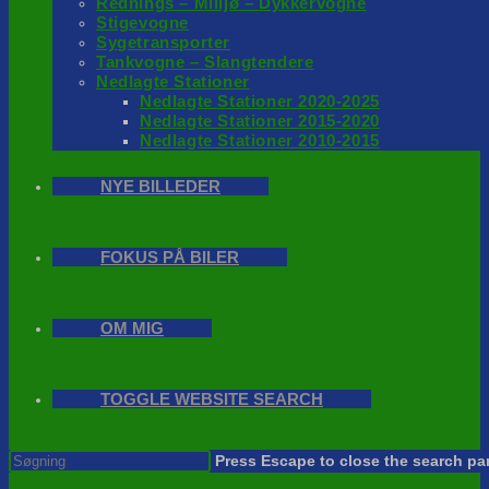
Rednings – Milijø – Dykkervogne
Stigevogne
Sygetransporter
Tankvogne – Slangtendere
Nedlagte Stationer
Nedlagte Stationer 2020-2025
Nedlagte Stationer 2015-2020
Nedlagte Stationer 2010-2015
NYE BILLEDER
FOKUS PÅ BILER
OM MIG
TOGGLE WEBSITE SEARCH
Press Escape to close the search pa