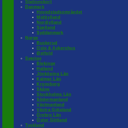
Stationskort
Danmark
Hovedstadsområedet
Midtjylland
Nordjylland
Sjælland
Syddanmark
Norge
Buskerud
Oslo & Askershus
Østfold
Sverige
Blekinge
Halland
Jönköping Län
Kalmar Län
Kronoberg
Skåne
Stockholms Län
Södermanland
Västmanland
Västra Götaland
Örebro Län
Öster Götland
Tyskland