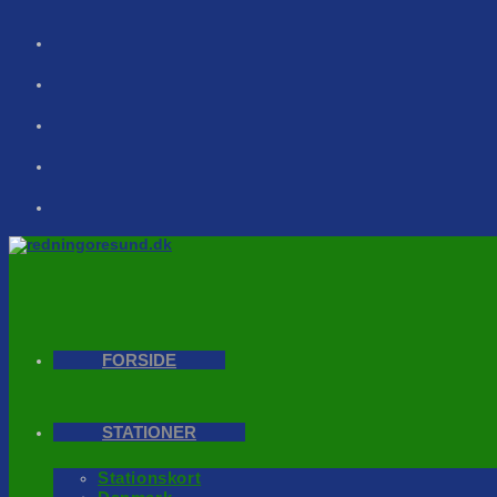
Skip
to
content
FORSIDE
STATIONER
Stationskort