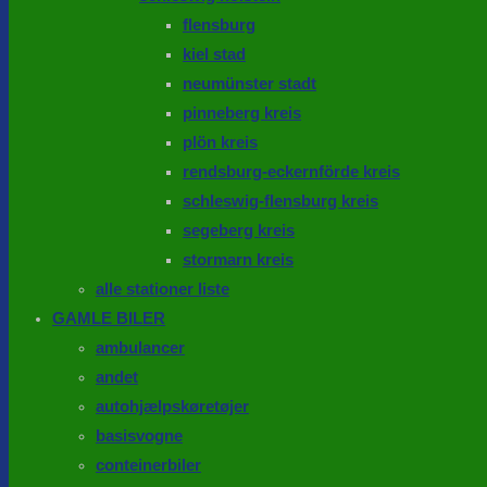
flensburg
kiel stad
neumünster stadt
pinneberg kreis
plön kreis
rendsburg-eckernförde kreis
schleswig-flensburg kreis
segeberg kreis
stormarn kreis
alle stationer liste
GAMLE BILER
ambulancer
andet
autohjælpskøretøjer
basisvogne
conteinerbiler