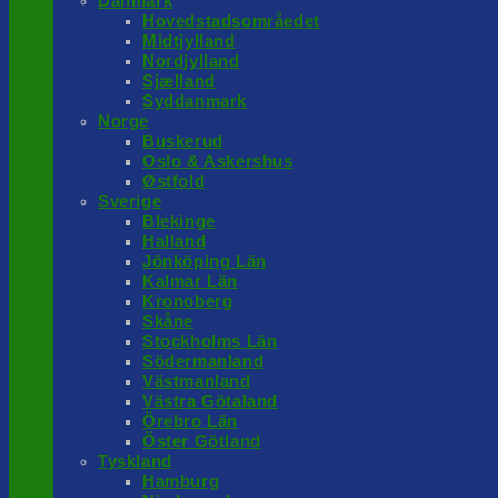
Danmark
Hovedstadsområedet
Midtjylland
Nordjylland
Sjælland
Syddanmark
Norge
Buskerud
Oslo & Askershus
Østfold
Sverige
Blekinge
Halland
Jönköping Län
Kalmar Län
Kronoberg
Skåne
Stockholms Län
Södermanland
Västmanland
Västra Götaland
Örebro Län
Öster Götland
Tyskland
Hamburg