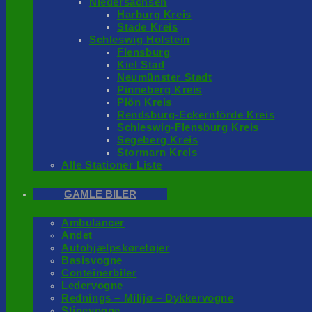
Niedersachsen
Harburg Kreis
Stade Kreis
Schleswig Holstein
Flensburg
Kiel Stad
Neumünster Stadt
Pinneberg Kreis
Plön Kreis
Rendsburg-Eckernförde Kreis
Schleswig-Flensburg Kreis
Segeberg Kreis
Stormarn Kreis
Alle Stationer Liste
GAMLE BILER
Ambulancer
Andet
Autohjælpskøretøjer
Basisvogne
Conteinerbiler
Ledervogne
Rednings – Milijø – Dykkervogne
Stigevogne