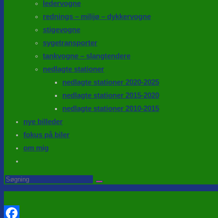
ledervogne
rednings – milijø – dykkervogne
stigevogne
sygetransporter
tankvogne – slangtendere
nedlagte stationer
nedlagte stationer 2020-2025
nedlagte stationer 2015-2020
nedlagte stationer 2010-2015
nye billeder
fokus på biler
om mig
Toggle
website
Search
this
search
website