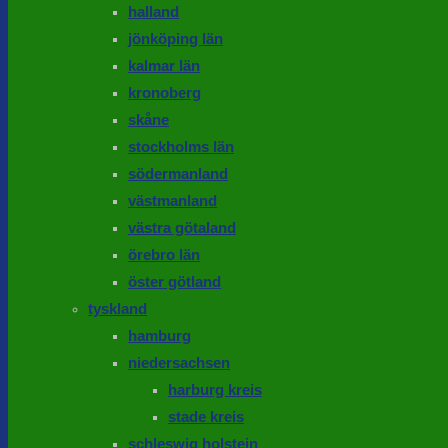
halland
jönköping län
kalmar län
kronoberg
skåne
stockholms län
södermanland
västmanland
västra götaland
örebro län
öster götland
tyskland
hamburg
niedersachsen
harburg kreis
stade kreis
schleswig holstein