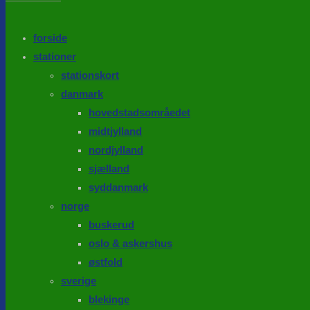
the
search
SEARCH
panel.
forside
stationer
stationskort
danmark
hovedstadsområedet
midtjylland
nordjylland
sjælland
syddanmark
norge
buskerud
oslo & askershus
østfold
sverige
blekinge