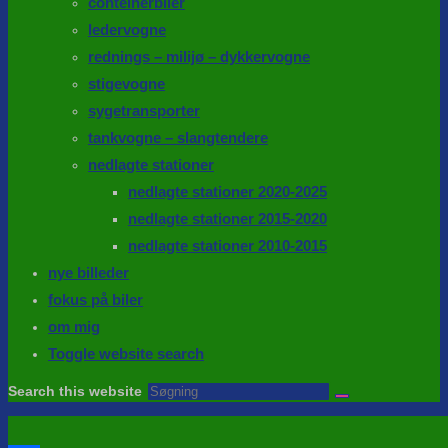
conteinerbiler
ledervogne
rednings – milijø – dykkervogne
stigevogne
sygetransporter
tankvogne – slangtendere
nedlagte stationer
nedlagte stationer 2020-2025
nedlagte stationer 2015-2020
nedlagte stationer 2010-2015
nye billeder
fokus på biler
om mig
Toggle website search
Search this website