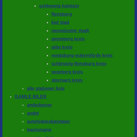
schleswig holstein
flensburg
kiel stad
neumünster stadt
pinneberg kreis
plön kreis
rendsburg-eckernförde kreis
schleswig-flensburg kreis
segeberg kreis
stormarn kreis
alle stationer liste
GAMLE BILER
ambulancer
andet
autohjælpskøretøjer
basisvogne