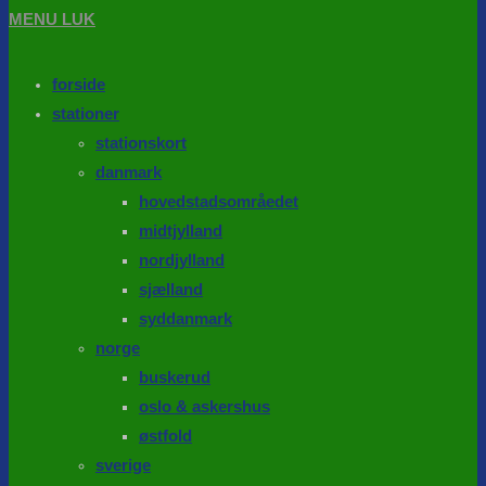
MENU
LUK
forside
stationer
stationskort
danmark
hovedstadsområedet
midtjylland
nordjylland
sjælland
syddanmark
norge
buskerud
oslo & askershus
østfold
sverige