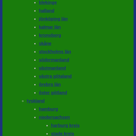
blekinge
halland
jönköping län
kalmar län
kronoberg
skåne
stockholms län
södermanland
västmanland
västra götaland
örebro län
öster götland
tyskland
hamburg
niedersachsen
harburg kreis
stade kreis