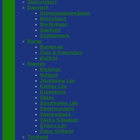
Stationskort
Danmark
Hovedstadsområedet
Midtjylland
Nordjylland
Sjælland
Syddanmark
Norge
Buskerud
Oslo & Askershus
Østfold
Sverige
Blekinge
Halland
Jönköping Län
Kalmar Län
Kronoberg
Skåne
Stockholms Län
Södermanland
Västmanland
Västra Götaland
Örebro Län
Öster Götland
Tyskland