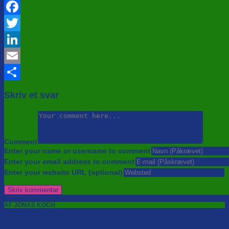
Facebook
Twitter
LinkedIn
Email
Share
Skriv et svar
Comment
Enter your name or username to comment
Enter your email address to comment
Enter your website URL (optional)
AF JONAS KOCH