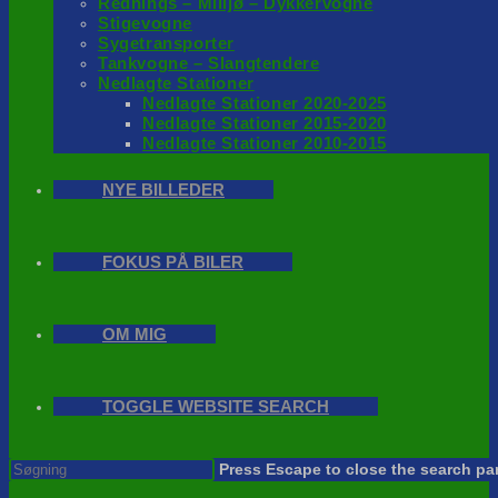
Rednings – Milijø – Dykkervogne
Stigevogne
Sygetransporter
Tankvogne – Slangtendere
Nedlagte Stationer
Nedlagte Stationer 2020-2025
Nedlagte Stationer 2015-2020
Nedlagte Stationer 2010-2015
NYE BILLEDER
FOKUS PÅ BILER
OM MIG
TOGGLE WEBSITE SEARCH
Press Escape to close the search pa