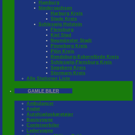
Hamburg
Niedersachsen
Harburg Kreis
Stade Kreis
Schleswig Holstein
Flensburg
Kiel Stad
Neumünster Stadt
Pinneberg Kreis
Plön Kreis
Rendsburg-Eckernförde Kreis
Schleswig-Flensburg Kreis
Segeberg Kreis
Stormarn Kreis
Alle Stationer Liste
GAMLE BILER
Ambulancer
Andet
Autohjælpskøretøjer
Basisvogne
Conteinerbiler
Ledervogne