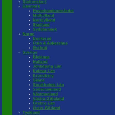
Stationskort
Danmark
Hovedstadsområedet
Midtjylland
Nordjylland
Sjælland
Syddanmark
Norge
Buskerud
Oslo & Askershus
Østfold
Sverige
Blekinge
Halland
Jönköping Län
Kalmar Län
Kronoberg
Skåne
Stockholms Län
Södermanland
Västmanland
Västra Götaland
Örebro Län
Öster Götland
Tyskland