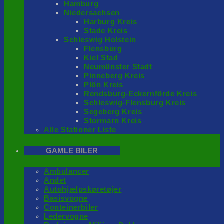
Hamburg
Niedersachsen
Harburg Kreis
Stade Kreis
Schleswig Holstein
Flensburg
Kiel Stad
Neumünster Stadt
Pinneberg Kreis
Plön Kreis
Rendsburg-Eckernförde Kreis
Schleswig-Flensburg Kreis
Segeberg Kreis
Stormarn Kreis
Alle Stationer Liste
GAMLE BILER
Ambulancer
Andet
Autohjælpskøretøjer
Basisvogne
Conteinerbiler
Ledervogne