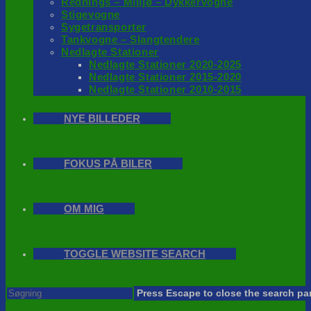
Rednings – Milijø – Dykkervogne
Stigevogne
Sygetransporter
Tankvogne – Slangtendere
Nedlagte Stationer
Nedlagte Stationer 2020-2025
Nedlagte Stationer 2015-2020
Nedlagte Stationer 2010-2015
NYE BILLEDER
FOKUS PÅ BILER
OM MIG
TOGGLE WEBSITE SEARCH
Press Escape to close the search pa