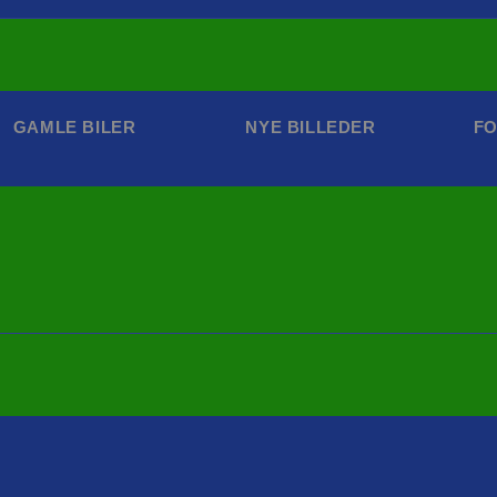
GAMLE BILER
NYE BILLEDER
FO