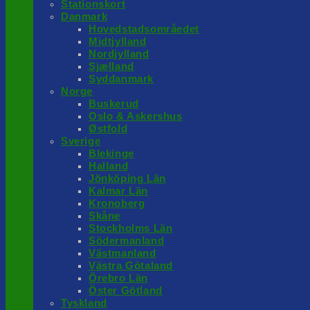
Stationskort
Danmark
Hovedstadsområedet
Midtjylland
Nordjylland
Sjælland
Syddanmark
Norge
Buskerud
Oslo & Askershus
Østfold
Sverige
Blekinge
Halland
Jönköping Län
Kalmar Län
Kronoberg
Skåne
Stockholms Län
Södermanland
Västmanland
Västra Götaland
Örebro Län
Öster Götland
Tyskland