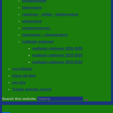
conteinerbiler
ledervogne
rednings – milijø – dykkervogne
stigevogne
sygetransporter
tankvogne – slangtendere
nedlagte stationer
nedlagte stationer 2020-2025
nedlagte stationer 2015-2020
nedlagte stationer 2010-2015
nye billeder
fokus på biler
om mig
Toggle website search
Search this website