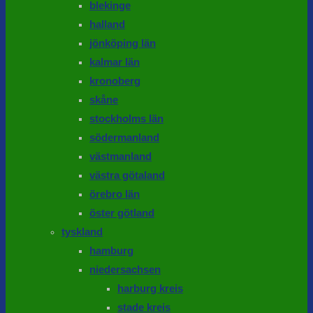
blekinge
halland
jönköping län
kalmar län
kronoberg
skåne
stockholms län
södermanland
västmanland
västra götaland
örebro län
öster götland
tyskland
hamburg
niedersachsen
harburg kreis
stade kreis