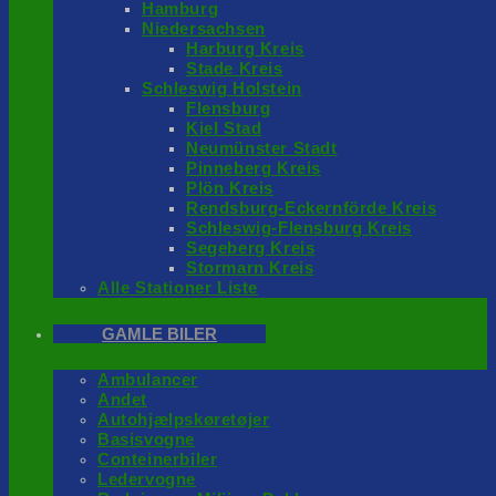
Hamburg
Niedersachsen
Harburg Kreis
Stade Kreis
Schleswig Holstein
Flensburg
Kiel Stad
Neumünster Stadt
Pinneberg Kreis
Plön Kreis
Rendsburg-Eckernförde Kreis
Schleswig-Flensburg Kreis
Segeberg Kreis
Stormarn Kreis
Alle Stationer Liste
GAMLE BILER
Ambulancer
Andet
Autohjælpskøretøjer
Basisvogne
Conteinerbiler
Ledervogne