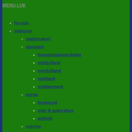
MENU
LUK
forside
stationer
stationskort
danmark
hovedstadsområedet
midtjylland
nordjylland
sjælland
syddanmark
norge
buskerud
oslo & askershus
østfold
sverige