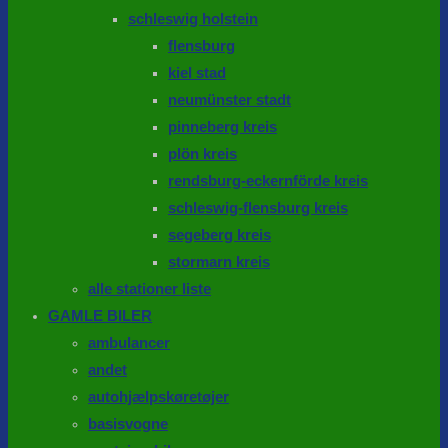
schleswig holstein
flensburg
kiel stad
neumünster stadt
pinneberg kreis
plön kreis
rendsburg-eckernförde kreis
schleswig-flensburg kreis
segeberg kreis
stormarn kreis
alle stationer liste
GAMLE BILER
ambulancer
andet
autohjælpskøretøjer
basisvogne