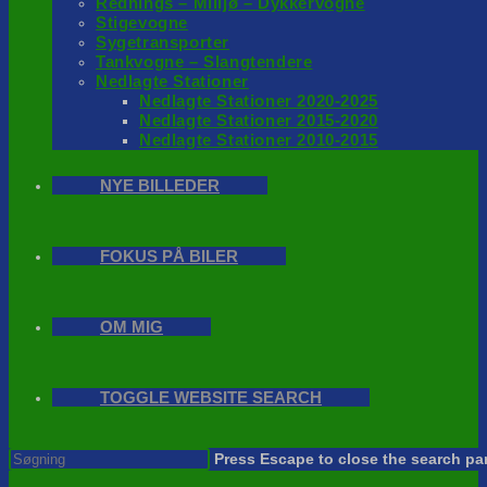
Rednings – Milijø – Dykkervogne
Stigevogne
Sygetransporter
Tankvogne – Slangtendere
Nedlagte Stationer
Nedlagte Stationer 2020-2025
Nedlagte Stationer 2015-2020
Nedlagte Stationer 2010-2015
NYE BILLEDER
FOKUS PÅ BILER
OM MIG
TOGGLE WEBSITE SEARCH
Press Escape to close the search pa