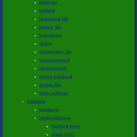
blekinge
halland
jönköping län
kalmar län
kronoberg
skåne
stockholms län
södermanland
västmanland
västra götaland
örebro län
öster götland
tyskland
hamburg
niedersachsen
harburg kreis
stade kreis