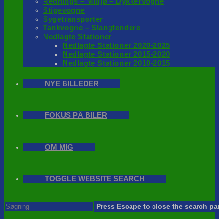
Rednings – Milijø – Dykkervogne
Stigevogne
Sygetransporter
Tankvogne – Slangtendere
Nedlagte Stationer
Nedlagte Stationer 2020-2025
Nedlagte Stationer 2015-2020
Nedlagte Stationer 2010-2015
NYE BILLEDER
FOKUS PÅ BILER
OM MIG
TOGGLE WEBSITE SEARCH
Press Escape to close the search pa