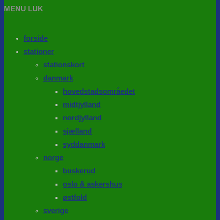
MENU
LUK
forside
stationer
stationskort
danmark
hovedstadsområedet
midtjylland
nordjylland
sjælland
syddanmark
norge
buskerud
oslo & askershus
østfold
sverige