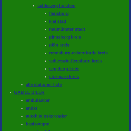
schleswig holstein
flensburg
kiel stad
neumünster stadt
pinneberg kreis
plön kreis
rendsburg-eckernförde kreis
schleswig-flensburg kreis
segeberg kreis
stormarn kreis
alle stationer liste
GAMLE BILER
ambulancer
andet
autohjælpskøretøjer
basisvogne