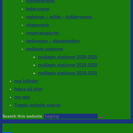
conteinerbiler
ledervogne
rednings – milijø – dykkervogne
stigevogne
sygetransporter
tankvogne – slangtendere
nedlagte stationer
nedlagte stationer 2020-2025
nedlagte stationer 2015-2020
nedlagte stationer 2010-2015
nye billeder
fokus på biler
om mig
Toggle website search
Search this website