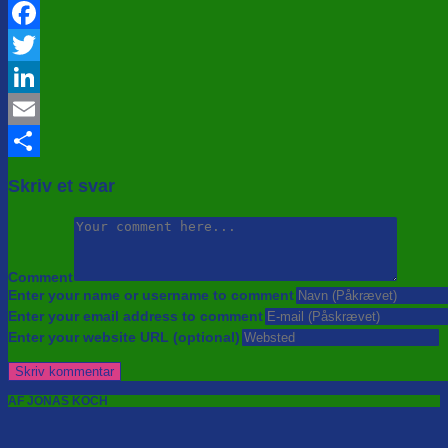
Facebook
Twitter
LinkedIn
Email
Share
Skriv et svar
Comment
Enter your name or username to comment
Enter your email address to comment
Enter your website URL (optional)
AF JONAS KOCH