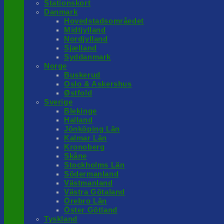
Stationskort
Danmark
Hovedstadsområedet
Midtjylland
Nordjylland
Sjælland
Syddanmark
Norge
Buskerud
Oslo & Askershus
Østfold
Sverige
Blekinge
Halland
Jönköping Län
Kalmar Län
Kronoberg
Skåne
Stockholms Län
Södermanland
Västmanland
Västra Götaland
Örebro Län
Öster Götland
Tyskland