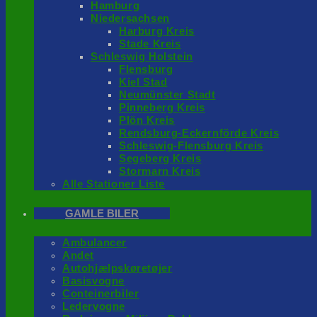
Hamburg
Niedersachsen
Harburg Kreis
Stade Kreis
Schleswig Holstein
Flensburg
Kiel Stad
Neumünster Stadt
Pinneberg Kreis
Plön Kreis
Rendsburg-Eckernförde Kreis
Schleswig-Flensburg Kreis
Segeberg Kreis
Stormarn Kreis
Alle Stationer Liste
GAMLE BILER
Ambulancer
Andet
Autohjælpskøretøjer
Basisvogne
Conteinerbiler
Ledervogne