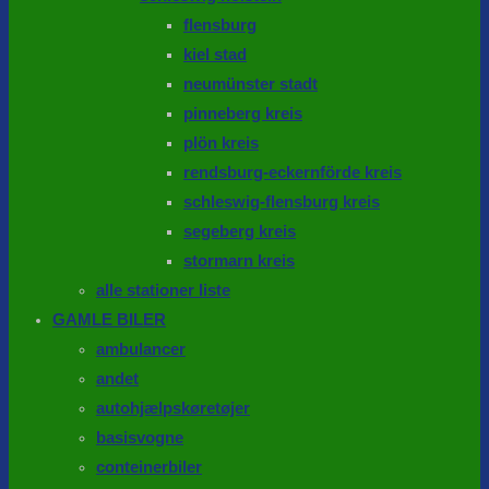
flensburg
kiel stad
neumünster stadt
pinneberg kreis
plön kreis
rendsburg-eckernförde kreis
schleswig-flensburg kreis
segeberg kreis
stormarn kreis
alle stationer liste
GAMLE BILER
ambulancer
andet
autohjælpskøretøjer
basisvogne
conteinerbiler