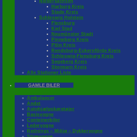
Niedersachsen
Harburg Kreis
Stade Kreis
Schleswig Holstein
Flensburg
Kiel Stad
Neumünster Stadt
Pinneberg Kreis
Plön Kreis
Rendsburg-Eckernförde Kreis
Schleswig-Flensburg Kreis
Segeberg Kreis
Stormarn Kreis
Alle Stationer Liste
GAMLE BILER
Ambulancer
Andet
Autohjælpskøretøjer
Basisvogne
Conteinerbiler
Ledervogne
Rednings – Milijø – Dykkervogne
Stigevogne