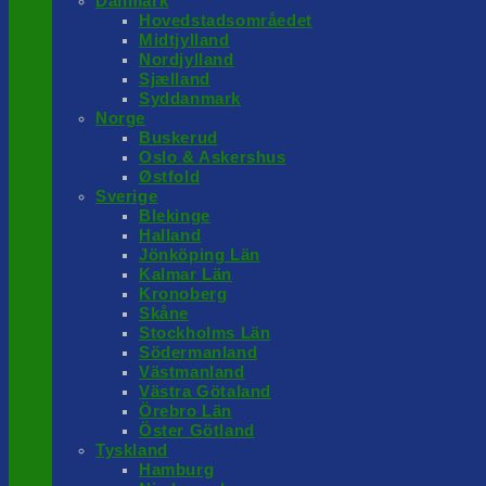
Danmark
Hovedstadsområedet
Midtjylland
Nordjylland
Sjælland
Syddanmark
Norge
Buskerud
Oslo & Askershus
Østfold
Sverige
Blekinge
Halland
Jönköping Län
Kalmar Län
Kronoberg
Skåne
Stockholms Län
Södermanland
Västmanland
Västra Götaland
Örebro Län
Öster Götland
Tyskland
Hamburg