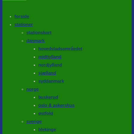
the
search
SEARCH
panel.
forside
stationer
stationskort
danmark
hovedstadsområedet
midtjylland
nordjylland
sjælland
syddanmark
norge
buskerud
oslo & askershus
østfold
sverige
blekinge