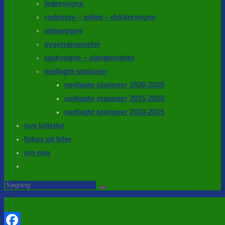
ledervogne
rednings – milijø – dykkervogne
stigevogne
sygetransporter
tankvogne – slangtendere
nedlagte stationer
nedlagte stationer 2020-2025
nedlagte stationer 2015-2020
nedlagte stationer 2010-2015
nye billeder
fokus på biler
om mig
Toggle
website
Search
this
search
website