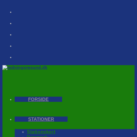
Skip
to
content
FORSIDE
STATIONER
Stationskort