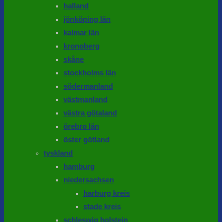
halland
jönköping län
kalmar län
kronoberg
skåne
stockholms län
södermanland
västmanland
västra götaland
örebro län
öster götland
tyskland
hamburg
niedersachsen
harburg kreis
stade kreis
schleswig holstein