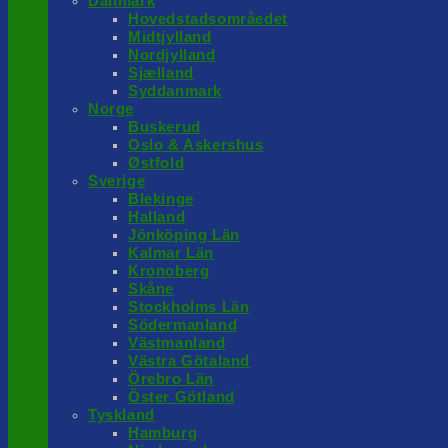
Danmark
Hovedstadsområedet
Midtjylland
Nordjylland
Sjælland
Syddanmark
Norge
Buskerud
Oslo & Askershus
Østfold
Sverige
Blekinge
Halland
Jönköping Län
Kalmar Län
Kronoberg
Skåne
Stockholms Län
Södermanland
Västmanland
Västra Götaland
Örebro Län
Öster Götland
Tyskland
Hamburg