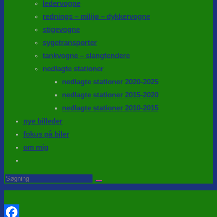
ledervogne
rednings – milijø – dykkervogne
stigevogne
sygetransporter
tankvogne – slangtendere
nedlagte stationer
nedlagte stationer 2020-2025
nedlagte stationer 2015-2020
nedlagte stationer 2010-2015
nye billeder
fokus på biler
om mig
Toggle
website
Search
this
search
website