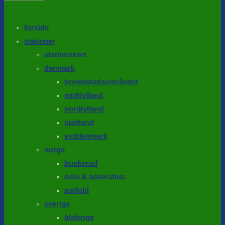
the
search
SEARCH
panel.
forside
stationer
stationskort
danmark
hovedstadsområedet
midtjylland
nordjylland
sjælland
syddanmark
norge
buskerud
oslo & askershus
østfold
sverige
blekinge