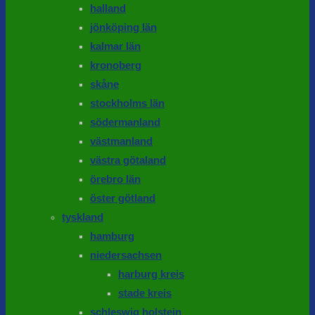
halland
jönköping län
kalmar län
kronoberg
skåne
stockholms län
södermanland
västmanland
västra götaland
örebro län
öster götland
tyskland
hamburg
niedersachsen
harburg kreis
stade kreis
schleswig holstein