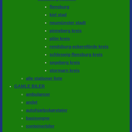
flensburg
kiel stad
neumünster stadt
pinneberg kreis
plön kreis
rendsburg-eckernförde kreis
schleswig-flensburg kreis
segeberg kreis
stormarn kreis
alle stationer liste
GAMLE BILER
ambulancer
andet
autohjælpskøretøjer
basisvogne
conteinerbiler