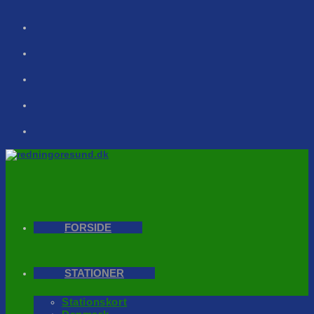
Skip
to
content
FORSIDE
STATIONER
Stationskort