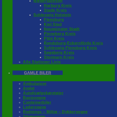
Niedersachsen
Harburg Kreis
Stade Kreis
Schleswig Holstein
Flensburg
Kiel Stad
Neumünster Stadt
Pinneberg Kreis
Plön Kreis
Rendsburg-Eckernförde Kreis
Schleswig-Flensburg Kreis
Segeberg Kreis
Stormarn Kreis
Alle Stationer Liste
GAMLE BILER
Ambulancer
Andet
Autohjælpskøretøjer
Basisvogne
Conteinerbiler
Ledervogne
Rednings – Milijø – Dykkervogne
Stigevogne