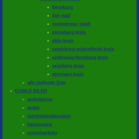
flensburg
kiel stad
neumünster stadt
pinneberg kreis
plön kreis
rendsburg-eckernförde kreis
schleswig-flensburg kreis
segeberg kreis
stormarn kreis
alle stationer liste
GAMLE BILER
ambulancer
andet
autohjælpskøretøjer
basisvogne
conteinerbiler