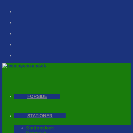
Skip
to
content
FORSIDE
STATIONER
Stationskort