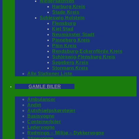
Niedersachsen
Harburg Kreis
Stade Kreis
Schleswig Holstein
Flensburg
Kiel Stad
Neumünster Stadt
Pinneberg Kreis
Plön Kreis
Rendsburg-Eckernförde Kreis
Schleswig-Flensburg Kreis
Segeberg Kreis
Stormarn Kreis
Alle Stationer Liste
GAMLE BILER
Ambulancer
Andet
Autohjælpskøretøjer
Basisvogne
Conteinerbiler
Ledervogne
Rednings – Milijø – Dykkervogne
Stigevogne