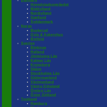
Danmark
Hovedstadsområedet
Midtjylland
Nordjylland
Sjælland
Syddanmark
Norge
Buskerud
Oslo & Askershus
Østfold
Sverige
Blekinge
Halland
Jönköping Län
Kalmar Län
Kronoberg
Skåne
Stockholms Län
Södermanland
Västmanland
Västra Götaland
Örebro Län
Öster Götland
Tyskland
Hamburg