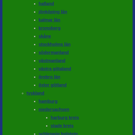
halland
jönköping län
kalmar län
kronoberg
skåne
stockholms län
södermanland
västmanland
västra götaland
örebro län
öster götland
tyskland
hamburg
niedersachsen
harburg kreis
stade kreis
schleswig holstein