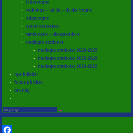
ledervogne
rednings – milijø – dykkervogne
stigevogne
sygetransporter
tankvogne – slangtendere
nedlagte stationer
nedlagte stationer 2020-2025
nedlagte stationer 2015-2020
nedlagte stationer 2010-2015
nye billeder
fokus på biler
om mig
Toggle
website
Search
this
search
website