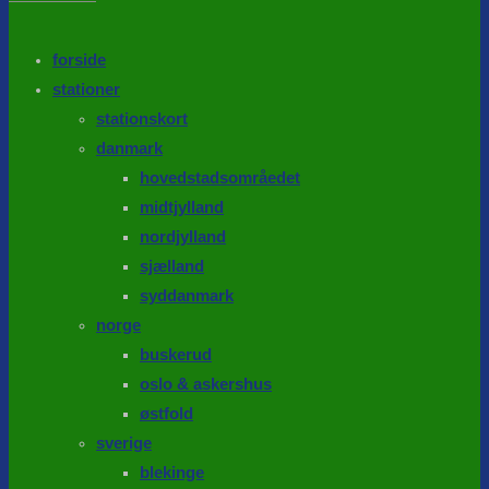
the
search
SEARCH
panel.
forside
stationer
stationskort
danmark
hovedstadsområedet
midtjylland
nordjylland
sjælland
syddanmark
norge
buskerud
oslo & askershus
østfold
sverige
blekinge