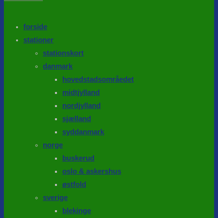
the
search
SEARCH
panel.
forside
stationer
stationskort
danmark
hovedstadsområedet
midtjylland
nordjylland
sjælland
syddanmark
norge
buskerud
oslo & askershus
østfold
sverige
blekinge