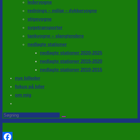
ledervogne
rednings – milijø – dykkervogne
stigevogne
sygetransporter
tankvogne – slangtendere
nedlagte stationer
nedlagte stationer 2020-2025
nedlagte stationer 2015-2020
nedlagte stationer 2010-2015
nye billeder
fokus på biler
om mig
Toggle
website
Search
this
search
website