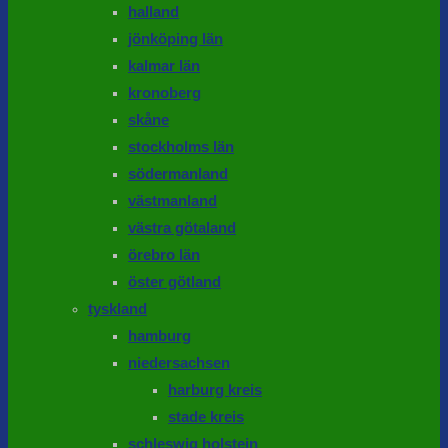
halland
jönköping län
kalmar län
kronoberg
skåne
stockholms län
södermanland
västmanland
västra götaland
örebro län
öster götland
tyskland
hamburg
niedersachsen
harburg kreis
stade kreis
schleswig holstein