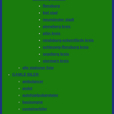
flensburg
kiel stad
neumünster stadt
pinneberg kreis
plön kreis
rendsburg-eckernförde kreis
schleswig-flensburg kreis
segeberg kreis
stormarn kreis
alle stationer liste
GAMLE BILER
ambulancer
andet
autohjælpskøretøjer
basisvogne
conteinerbiler