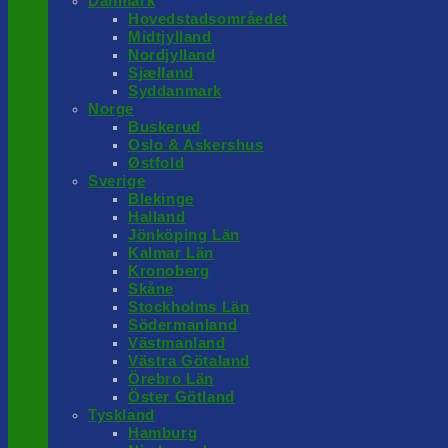
Danmark
Hovedstadsområedet
Midtjylland
Nordjylland
Sjælland
Syddanmark
Norge
Buskerud
Oslo & Askershus
Østfold
Sverige
Blekinge
Halland
Jönköping Län
Kalmar Län
Kronoberg
Skåne
Stockholms Län
Södermanland
Västmanland
Västra Götaland
Örebro Län
Öster Götland
Tyskland
Hamburg