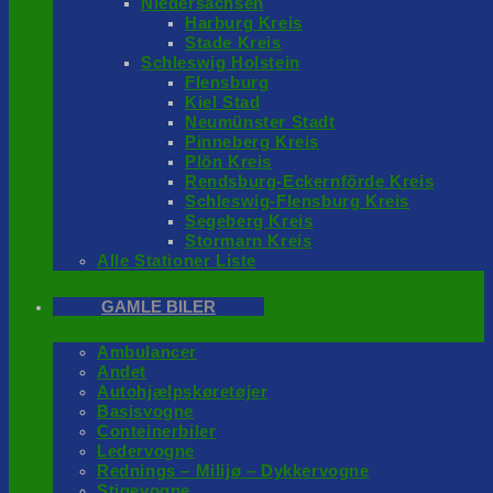
Niedersachsen
Harburg Kreis
Stade Kreis
Schleswig Holstein
Flensburg
Kiel Stad
Neumünster Stadt
Pinneberg Kreis
Plön Kreis
Rendsburg-Eckernförde Kreis
Schleswig-Flensburg Kreis
Segeberg Kreis
Stormarn Kreis
Alle Stationer Liste
GAMLE BILER
Ambulancer
Andet
Autohjælpskøretøjer
Basisvogne
Conteinerbiler
Ledervogne
Rednings – Milijø – Dykkervogne
Stigevogne