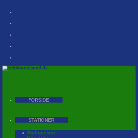
Skip
to
content
FORSIDE
STATIONER
Stationskort