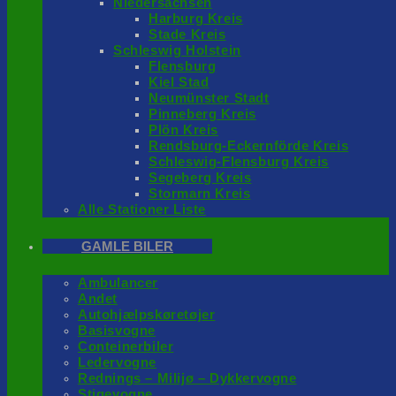
Niedersachsen
Harburg Kreis
Stade Kreis
Schleswig Holstein
Flensburg
Kiel Stad
Neumünster Stadt
Pinneberg Kreis
Plön Kreis
Rendsburg-Eckernförde Kreis
Schleswig-Flensburg Kreis
Segeberg Kreis
Stormarn Kreis
Alle Stationer Liste
GAMLE BILER
Ambulancer
Andet
Autohjælpskøretøjer
Basisvogne
Conteinerbiler
Ledervogne
Rednings – Milijø – Dykkervogne
Stigevogne