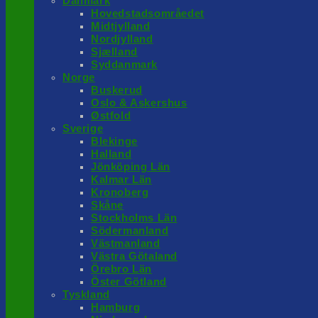
Danmark
Hovedstadsområedet
Midtjylland
Nordjylland
Sjælland
Syddanmark
Norge
Buskerud
Oslo & Askershus
Østfold
Sverige
Blekinge
Halland
Jönköping Län
Kalmar Län
Kronoberg
Skåne
Stockholms Län
Södermanland
Västmanland
Västra Götaland
Örebro Län
Öster Götland
Tyskland
Hamburg