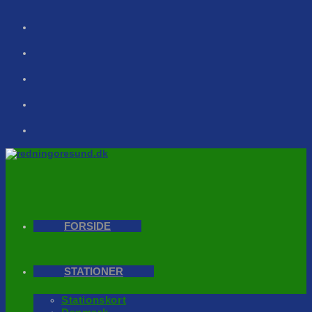
Skip
to
content
FORSIDE
STATIONER
Stationskort