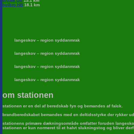
ørbæk DB
15.1 km
bolbro HB
18.1 km
langeskov – region syddanmrak
langeskov – region syddanmrak
langeskov – region syddanmrak
langeskov – region syddanmrak
om stationen
stationen er en del af beredskab fyn og bemandes af falck.
brandberedskabet bemandes med en deltidsstyrke der rykker ud ti
stationens primære dækningsområde omfatter foruden langeskov
stationen er kun normeret til et halvt slukningstog og bliver der