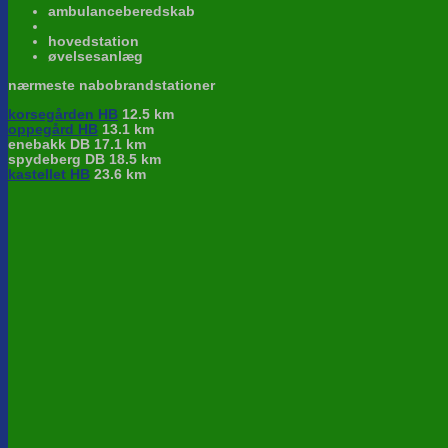
ambulanceberedskab
hovedstation
øvelsesanlæg
nærmeste nabobrandstationer
korsegården HB
12.5 km
oppegård HB
13.1 km
enebakk DB 17.1 km
spydeberg DB 18.5 km
kastellet HB
23.6 km