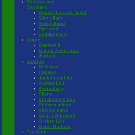
Stationskort
Danmark
Hovedstadsområedet
Midtjylland
Nordjylland
Sjælland
Syddanmark
Norge
Buskerud
Oslo & Askershus
Østfold
Sverige
Blekinge
Halland
Jönköping Län
Kalmar Län
Kronoberg
Skåne
Stockholms Län
Södermanland
Västmanland
Västra Götaland
Örebro Län
Öster Götland
Tyskland