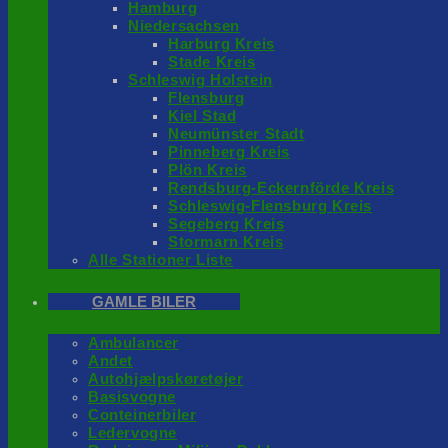
Hamburg
Niedersachsen
Harburg Kreis
Stade Kreis
Schleswig Holstein
Flensburg
Kiel Stad
Neumünster Stadt
Pinneberg Kreis
Plön Kreis
Rendsburg-Eckernförde Kreis
Schleswig-Flensburg Kreis
Segeberg Kreis
Stormarn Kreis
Alle Stationer Liste
GAMLE BILER
Ambulancer
Andet
Autohjælpskøretøjer
Basisvogne
Conteinerbiler
Ledervogne