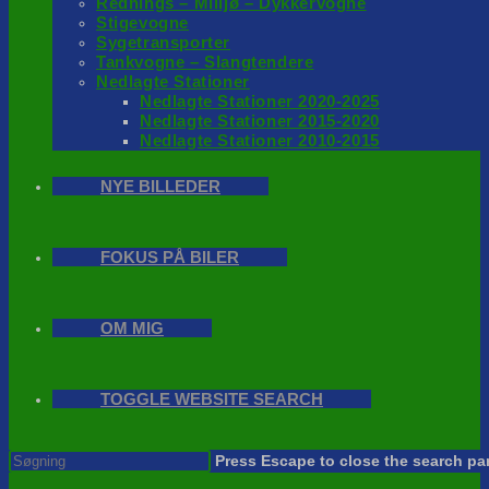
Rednings – Milijø – Dykkervogne
Stigevogne
Sygetransporter
Tankvogne – Slangtendere
Nedlagte Stationer
Nedlagte Stationer 2020-2025
Nedlagte Stationer 2015-2020
Nedlagte Stationer 2010-2015
NYE BILLEDER
FOKUS PÅ BILER
OM MIG
TOGGLE WEBSITE SEARCH
Press Escape to close the search pa