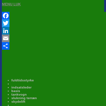
MENU
LUK
Facebook
Twitter
LinkedIn
Email
Share
fuldtidsstyrke
indsatsleder
basis
tankvogn
slukning terræn
skydelift