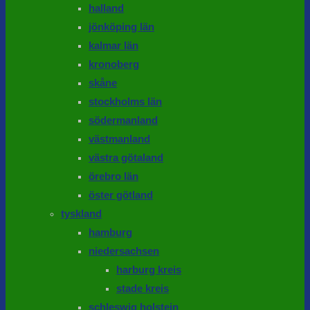
halland
jönköping län
kalmar län
kronoberg
skåne
stockholms län
södermanland
västmanland
västra götaland
örebro län
öster götland
tyskland
hamburg
niedersachsen
harburg kreis
stade kreis
schleswig holstein