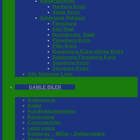
Niedersachsen
Harburg Kreis
Stade Kreis
Schleswig Holstein
Flensburg
Kiel Stad
Neumünster Stadt
Pinneberg Kreis
Plön Kreis
Rendsburg-Eckernförde Kreis
Schleswig-Flensburg Kreis
Segeberg Kreis
Stormarn Kreis
Alle Stationer Liste
GAMLE BILER
Ambulancer
Andet
Autohjælpskøretøjer
Basisvogne
Conteinerbiler
Ledervogne
Rednings – Milijø – Dykkervogne
Stigevogne