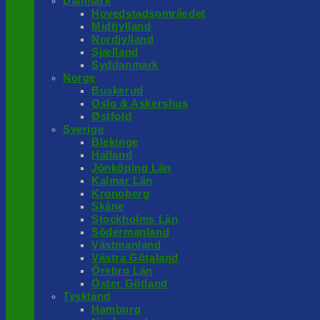
Danmark
Hovedstadsområedet
Midtjylland
Nordjylland
Sjælland
Syddanmark
Norge
Buskerud
Oslo & Askershus
Østfold
Sverige
Blekinge
Halland
Jönköping Län
Kalmar Län
Kronoberg
Skåne
Stockholms Län
Södermanland
Västmanland
Västra Götaland
Örebro Län
Öster Götland
Tyskland
Hamburg