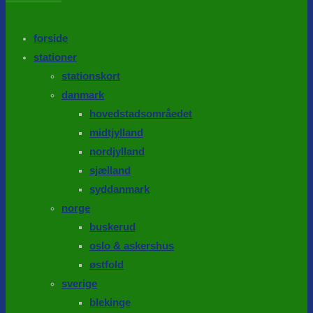
the
search
SEARCH
panel.
forside
stationer
stationskort
danmark
hovedstadsområedet
midtjylland
nordjylland
sjælland
syddanmark
norge
buskerud
oslo & askershus
østfold
sverige
blekinge