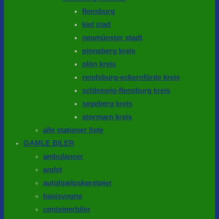
flensburg
kiel stad
neumünster stadt
pinneberg kreis
plön kreis
rendsburg-eckernförde kreis
schleswig-flensburg kreis
segeberg kreis
stormarn kreis
alle stationer liste
GAMLE BILER
ambulancer
andet
autohjælpskøretøjer
basisvogne
conteinerbiler