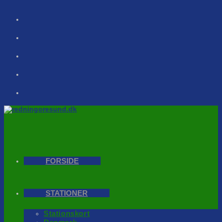
Skip
to
content
FORSIDE
STATIONER
Stationskort