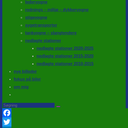
ledervogne
rednings – milijø – dykkervogne
stigevogne
sygetransporter
tankvogne – slangtendere
nedlagte stationer
nedlagte stationer 2020-2025
nedlagte stationer 2015-2020
nedlagte stationer 2010-2015
nye billeder
fokus på biler
om mig
Toggle
website
Search
this
search
website
Facebook