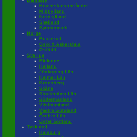
Danmark
Hovedstadsområedet
Midtjylland
Nordjylland
Sjælland
Syddanmark
Norge
Buskerud
Oslo & Askershus
Østfold
Sverige
Blekinge
Halland
Jönköping Län
Kalmar Län
Kronoberg
Skåne
Stockholms Län
Södermanland
Västmanland
Västra Götaland
Örebro Län
Öster Götland
Tyskland
Hamburg