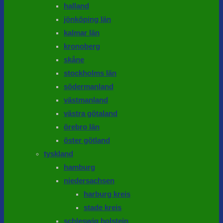
halland
jönköping län
kalmar län
kronoberg
skåne
stockholms län
södermanland
västmanland
västra götaland
örebro län
öster götland
tyskland
hamburg
niedersachsen
harburg kreis
stade kreis
schleswig holstein