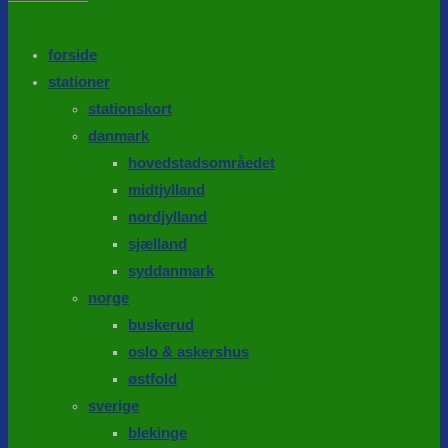
the
search
SEARCH
panel.
forside
stationer
stationskort
danmark
hovedstadsområedet
midtjylland
nordjylland
sjælland
syddanmark
norge
buskerud
oslo & askershus
østfold
sverige
blekinge