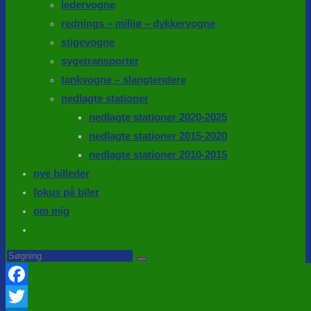
ledervogne
rednings – milijø – dykkervogne
stigevogne
sygetransporter
tankvogne – slangtendere
nedlagte stationer
nedlagte stationer 2020-2025
nedlagte stationer 2015-2020
nedlagte stationer 2010-2015
nye billeder
fokus på biler
om mig
Toggle
website
Search
this
search
website
Facebook