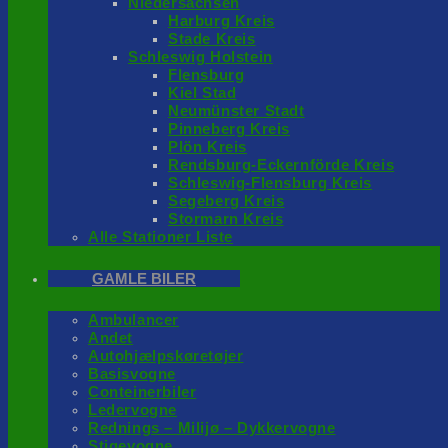
Niedersachsen
Harburg Kreis
Stade Kreis
Schleswig Holstein
Flensburg
Kiel Stad
Neumünster Stadt
Pinneberg Kreis
Plön Kreis
Rendsburg-Eckernförde Kreis
Schleswig-Flensburg Kreis
Segeberg Kreis
Stormarn Kreis
Alle Stationer Liste
GAMLE BILER
Ambulancer
Andet
Autohjælpskøretøjer
Basisvogne
Conteinerbiler
Ledervogne
Rednings – Milijø – Dykkervogne
Stigevogne