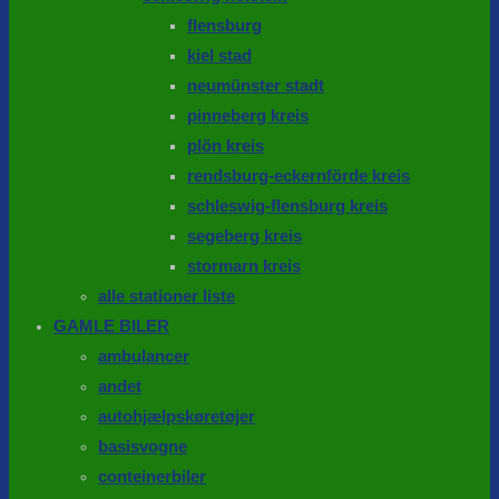
flensburg
kiel stad
neumünster stadt
pinneberg kreis
plön kreis
rendsburg-eckernförde kreis
schleswig-flensburg kreis
segeberg kreis
stormarn kreis
alle stationer liste
GAMLE BILER
ambulancer
andet
autohjælpskøretøjer
basisvogne
conteinerbiler