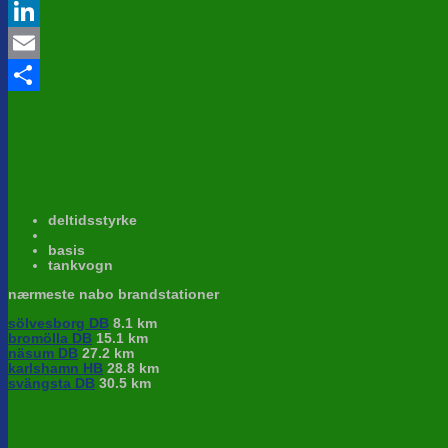
Twitter
LinkedIn
Email
Share
deltidsstyrke
basis
tankvogn
nærmeste nabo brandstationer
sölvesborg DB
8.1 km
bromölla DB
15.1 km
näsum DB
27.2 km
karlshamn HB
28.8 km
svängsta DB
30.5 km