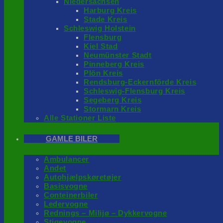
Niedersachsen
Harburg Kreis
Stade Kreis
Schleswig Holstein
Flensburg
Kiel Stad
Neumünster Stadt
Pinneberg Kreis
Plön Kreis
Rendsburg-Eckernförde Kreis
Schleswig-Flensburg Kreis
Segeberg Kreis
Stormarn Kreis
Alle Stationer Liste
GAMLE BILER
Ambulancer
Andet
Autohjælpskøretøjer
Basisvogne
Conteinerbiler
Ledervogne
Rednings – Milijø – Dykkervogne
Stigevogne