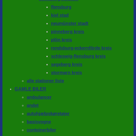
flensburg
kiel stad
neumünster stadt
pinneberg kreis
plön kreis
rendsburg-eckernförde kreis
schleswig-flensburg kreis
segeberg kreis
stormarn kreis
alle stationer liste
GAMLE BILER
ambulancer
andet
autohjælpskøretøjer
basisvogne
conteinerbiler