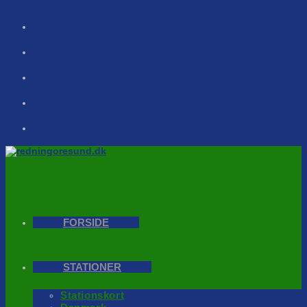
Skip
to
content
FORSIDE
STATIONER
Stationskort