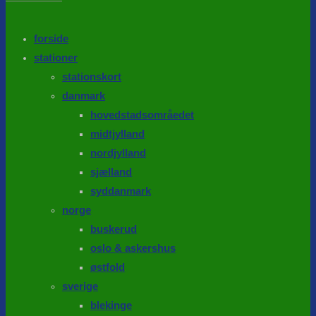
the
search
SEARCH
panel.
forside
stationer
stationskort
danmark
hovedstadsområedet
midtjylland
nordjylland
sjælland
syddanmark
norge
buskerud
oslo & askershus
østfold
sverige
blekinge