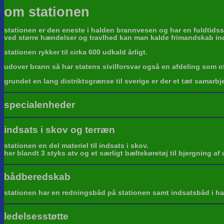
om stationen
stationen er den eneste i halden brannvesen og har en fuldtidss
ved større hændelser og travlhed kan man kalde frimandskab in
stationen rykker til cirka 600 udkald årligt.
udover brann så har statens sivilforsvar også en afdeling som o
grundet en lang distriktsgrænse til sverige er der et tæt sama
specialenheder
indsats i skov og terræn
stationen en del materiel til indsats i skov.
her blandt 3 styks atv og et særligt bæltekøretøj til bjergning af 
bådberedskab
stationen har en redningsbåd på stationen samt indsatsbåd i hav
ledelsesstøtte