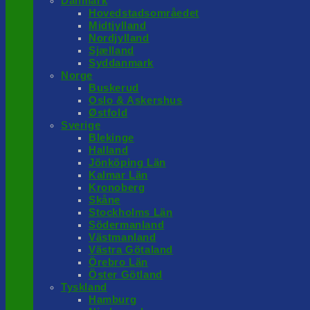
Danmark
Hovedstadsområedet
Midtjylland
Nordjylland
Sjælland
Syddanmark
Norge
Buskerud
Oslo & Askershus
Østfold
Sverige
Blekinge
Halland
Jönköping Län
Kalmar Län
Kronoberg
Skåne
Stockholms Län
Södermanland
Västmanland
Västra Götaland
Örebro Län
Öster Götland
Tyskland
Hamburg