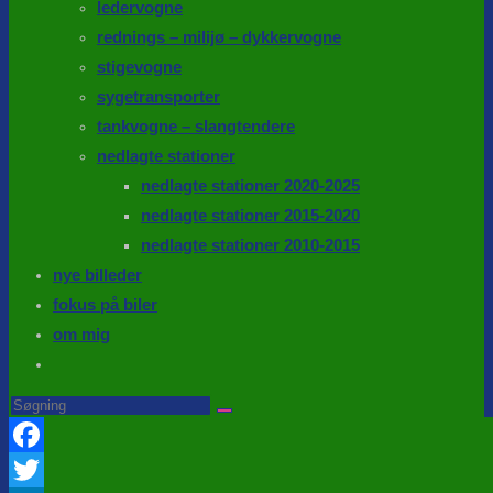
ledervogne
rednings – milijø – dykkervogne
stigevogne
sygetransporter
tankvogne – slangtendere
nedlagte stationer
nedlagte stationer 2020-2025
nedlagte stationer 2015-2020
nedlagte stationer 2010-2015
nye billeder
fokus på biler
om mig
Toggle
website
Search
this
search
website
Facebook