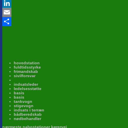
Twitter
LinkedIn
Email
Share
hovedstation
fuldtidsstyrke
frimandskab
sivilforsvar
indsatsleder
ledelsesstøtte
basis
basis
tankvogn
stigevogn
indsats i terræn
bådberedskab
nødbehandler
nærmeste nabostationer kørervej