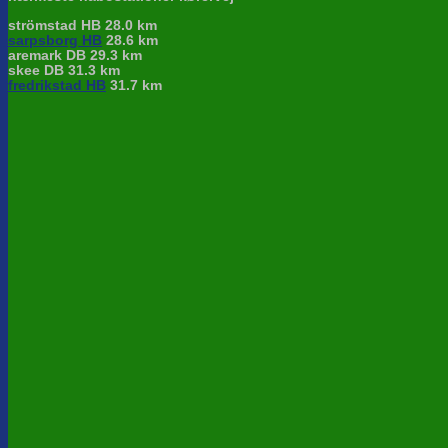
strömstad HB 28.0 km
sarpsborg HB
28.6 km
aremark DB 29.3 km
skee DB 31.3 km
fredrikstad HB
31.7 km