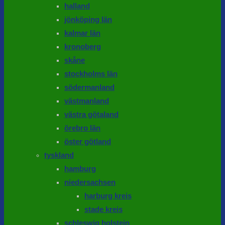
halland
jönköping län
kalmar län
kronoberg
skåne
stockholms län
södermanland
västmanland
västra götaland
örebro län
öster götland
tyskland
hamburg
niedersachsen
harburg kreis
stade kreis
schleswig holstein