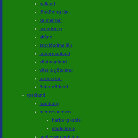
halland
jönköping län
kalmar län
kronoberg
skåne
stockholms län
södermanland
västmanland
västra götaland
örebro län
öster götland
tyskland
hamburg
niedersachsen
harburg kreis
stade kreis
schleswig holstein