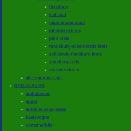
flensburg
kiel stad
neumünster stadt
pinneberg kreis
plön kreis
rendsburg-eckernförde kreis
schleswig-flensburg kreis
segeberg kreis
stormarn kreis
alle stationer liste
GAMLE BILER
ambulancer
andet
autohjælpskøretøjer
basisvogne
conteinerbiler