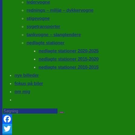
ledervogne
rednings – milijø – dykkervogne
stigevogne
sygetransporter
tankvogne – slangtendere
nedlagte stationer
nedlagte stationer 2020-2025
nedlagte stationer 2015-2020
nedlagte stationer 2010-2015
nye billeder
fokus på biler
om mig
Toggle
website
Search
this
search
website
Facebook