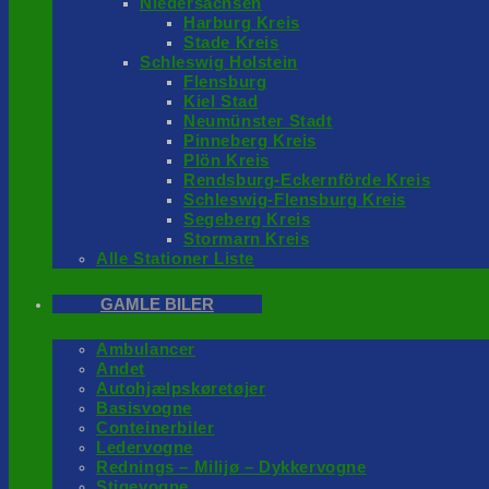
Niedersachsen
Harburg Kreis
Stade Kreis
Schleswig Holstein
Flensburg
Kiel Stad
Neumünster Stadt
Pinneberg Kreis
Plön Kreis
Rendsburg-Eckernförde Kreis
Schleswig-Flensburg Kreis
Segeberg Kreis
Stormarn Kreis
Alle Stationer Liste
GAMLE BILER
Ambulancer
Andet
Autohjælpskøretøjer
Basisvogne
Conteinerbiler
Ledervogne
Rednings – Milijø – Dykkervogne
Stigevogne