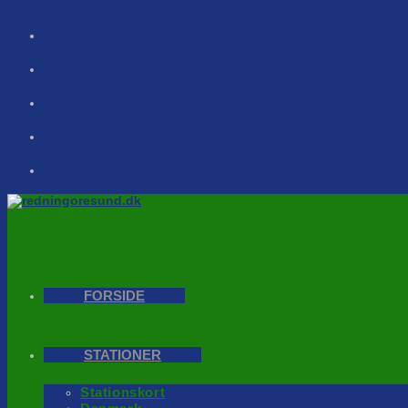
Skip
to
content
FORSIDE
STATIONER
Stationskort