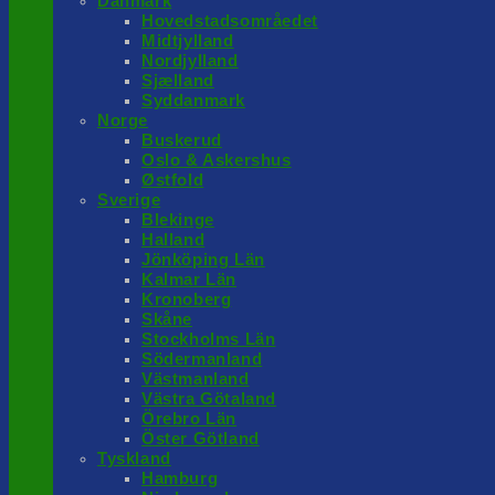
Danmark
Hovedstadsområedet
Midtjylland
Nordjylland
Sjælland
Syddanmark
Norge
Buskerud
Oslo & Askershus
Østfold
Sverige
Blekinge
Halland
Jönköping Län
Kalmar Län
Kronoberg
Skåne
Stockholms Län
Södermanland
Västmanland
Västra Götaland
Örebro Län
Öster Götland
Tyskland
Hamburg