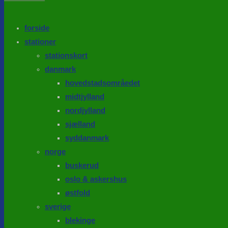
the
search
SEARCH
panel.
forside
stationer
stationskort
danmark
hovedstadsområedet
midtjylland
nordjylland
sjælland
syddanmark
norge
buskerud
oslo & askershus
østfold
sverige
blekinge