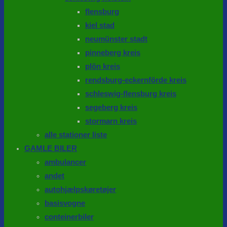
flensburg
kiel stad
neumünster stadt
pinneberg kreis
plön kreis
rendsburg-eckernförde kreis
schleswig-flensburg kreis
segeberg kreis
stormarn kreis
alle stationer liste
GAMLE BILER
ambulancer
andet
autohjælpskøretøjer
basisvogne
conteinerbiler