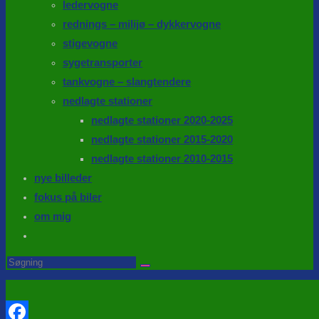
ledervogne
rednings – milijø – dykkervogne
stigevogne
sygetransporter
tankvogne – slangtendere
nedlagte stationer
nedlagte stationer 2020-2025
nedlagte stationer 2015-2020
nedlagte stationer 2010-2015
nye billeder
fokus på biler
om mig
Toggle
website
Search
this
search
website