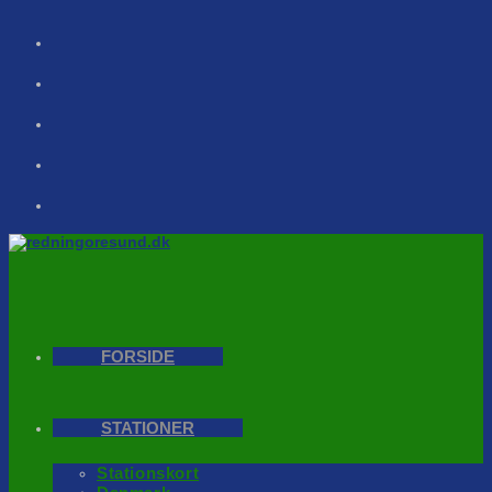
Skip
to
content
FORSIDE
STATIONER
Stationskort