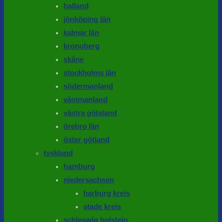
halland
jönköping län
kalmar län
kronoberg
skåne
stockholms län
södermanland
västmanland
västra götaland
örebro län
öster götland
tyskland
hamburg
niedersachsen
harburg kreis
stade kreis
schleswig holstein