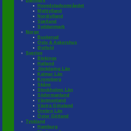
Danmark
Hovedstadsområedet
Midtjylland
Nordjylland
Sjælland
Syddanmark
Norge
Buskerud
Oslo & Askershus
Østfold
Sverige
Blekinge
Halland
Jönköping Län
Kalmar Län
Kronoberg
Skåne
Stockholms Län
Södermanland
Västmanland
Västra Götaland
Örebro Län
Öster Götland
Tyskland
Hamburg