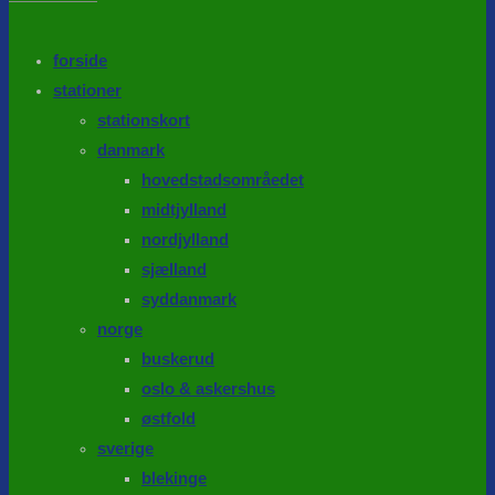
the
search
SEARCH
panel.
forside
stationer
stationskort
danmark
hovedstadsområedet
midtjylland
nordjylland
sjælland
syddanmark
norge
buskerud
oslo & askershus
østfold
sverige
blekinge