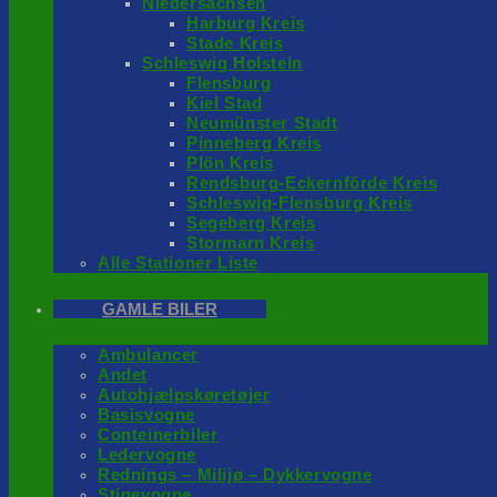
Niedersachsen
Harburg Kreis
Stade Kreis
Schleswig Holstein
Flensburg
Kiel Stad
Neumünster Stadt
Pinneberg Kreis
Plön Kreis
Rendsburg-Eckernförde Kreis
Schleswig-Flensburg Kreis
Segeberg Kreis
Stormarn Kreis
Alle Stationer Liste
GAMLE BILER
Ambulancer
Andet
Autohjælpskøretøjer
Basisvogne
Conteinerbiler
Ledervogne
Rednings – Milijø – Dykkervogne
Stigevogne