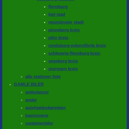
flensburg
kiel stad
neumünster stadt
pinneberg kreis
plön kreis
rendsburg-eckernförde kreis
schleswig-flensburg kreis
segeberg kreis
stormarn kreis
alle stationer liste
GAMLE BILER
ambulancer
andet
autohjælpskøretøjer
basisvogne
conteinerbiler