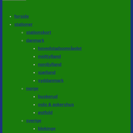
the
search
SEARCH
panel.
forside
stationer
stationskort
danmark
hovedstadsområedet
midtjylland
nordjylland
sjælland
syddanmark
norge
buskerud
oslo & askershus
østfold
sverige
blekinge