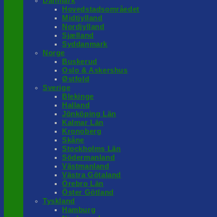
Danmark
Hovedstadsområedet
Midtjylland
Nordjylland
Sjælland
Syddanmark
Norge
Buskerud
Oslo & Askershus
Østfold
Sverige
Blekinge
Halland
Jönköping Län
Kalmar Län
Kronoberg
Skåne
Stockholms Län
Södermanland
Västmanland
Västra Götaland
Örebro Län
Öster Götland
Tyskland
Hamburg