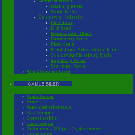
Niedersachsen
Harburg Kreis
Stade Kreis
Schleswig Holstein
Flensburg
Kiel Stad
Neumünster Stadt
Pinneberg Kreis
Plön Kreis
Rendsburg-Eckernförde Kreis
Schleswig-Flensburg Kreis
Segeberg Kreis
Stormarn Kreis
Alle Stationer Liste
GAMLE BILER
Ambulancer
Andet
Autohjælpskøretøjer
Basisvogne
Conteinerbiler
Ledervogne
Rednings – Milijø – Dykkervogne
Stigevogne