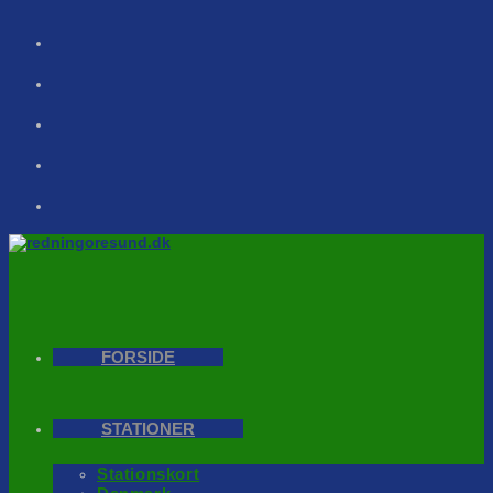
Skip
to
content
FORSIDE
STATIONER
Stationskort