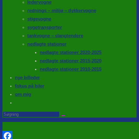
ledervogne
rednings – milijø – dykkervogne
stigevogne
sygetransporter
tankvogne – slangtendere
nedlagte stationer
nedlagte stationer 2020-2025
nedlagte stationer 2015-2020
nedlagte stationer 2010-2015
nye billeder
fokus på biler
om mig
Toggle
website
Search
this
search
website