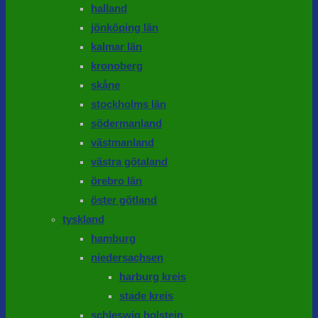
halland
jönköping län
kalmar län
kronoberg
skåne
stockholms län
södermanland
västmanland
västra götaland
örebro län
öster götland
tyskland
hamburg
niedersachsen
harburg kreis
stade kreis
schleswig holstein