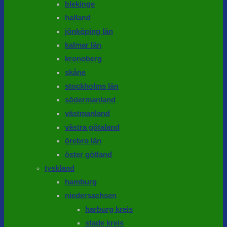
blekinge
halland
jönköping län
kalmar län
kronoberg
skåne
stockholms län
södermanland
västmanland
västra götaland
örebro län
öster götland
tyskland
hamburg
niedersachsen
harburg kreis
stade kreis