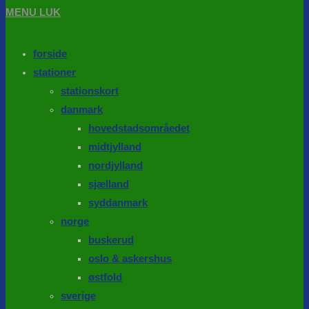
MENU
LUK
forside
stationer
stationskort
danmark
hovedstadsområedet
midtjylland
nordjylland
sjælland
syddanmark
norge
buskerud
oslo & askershus
østfold
sverige