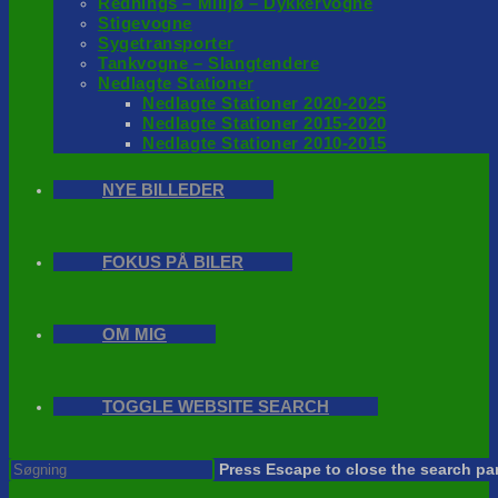
Rednings – Milijø – Dykkervogne
Stigevogne
Sygetransporter
Tankvogne – Slangtendere
Nedlagte Stationer
Nedlagte Stationer 2020-2025
Nedlagte Stationer 2015-2020
Nedlagte Stationer 2010-2015
NYE BILLEDER
FOKUS PÅ BILER
OM MIG
TOGGLE WEBSITE SEARCH
Press Escape to close the search pa