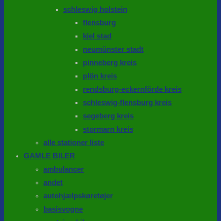
schleswig holstein
flensburg
kiel stad
neumünster stadt
pinneberg kreis
plön kreis
rendsburg-eckernförde kreis
schleswig-flensburg kreis
segeberg kreis
stormarn kreis
alle stationer liste
GAMLE BILER
ambulancer
andet
autohjælpskøretøjer
basisvogne