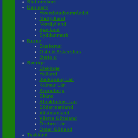
Stationskort
Danmark
Hovedstadsområedet
Midtjylland
Nordjylland
Sjælland
Syddanmark
Norge
Buskerud
Oslo & Askershus
Østfold
Sverige
Blekinge
Halland
Jönköping Län
Kalmar Län
Kronoberg
Skåne
Stockholms Län
Södermanland
Västmanland
Västra Götaland
Örebro Län
Öster Götland
Tyskland