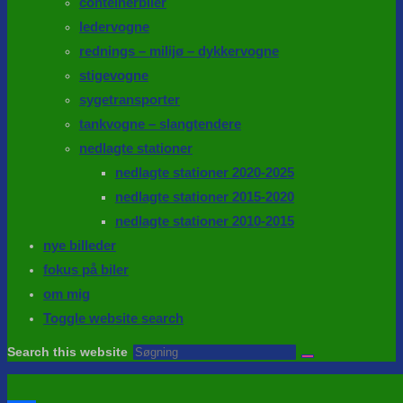
conteinerbiler
ledervogne
rednings – milijø – dykkervogne
stigevogne
sygetransporter
tankvogne – slangtendere
nedlagte stationer
nedlagte stationer 2020-2025
nedlagte stationer 2015-2020
nedlagte stationer 2010-2015
nye billeder
fokus på biler
om mig
Toggle website search
Search this website