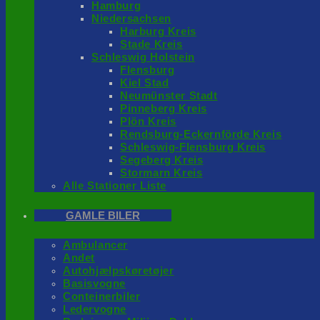
Hamburg
Niedersachsen
Harburg Kreis
Stade Kreis
Schleswig Holstein
Flensburg
Kiel Stad
Neumünster Stadt
Pinneberg Kreis
Plön Kreis
Rendsburg-Eckernförde Kreis
Schleswig-Flensburg Kreis
Segeberg Kreis
Stormarn Kreis
Alle Stationer Liste
GAMLE BILER
Ambulancer
Andet
Autohjælpskøretøjer
Basisvogne
Conteinerbiler
Ledervogne