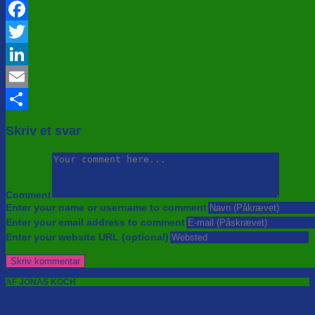
Facebook
Twitter
LinkedIn
Email
Share
Skriv et svar
Comment
Enter your name or username to comment
Enter your email address to comment
Enter your website URL (optional)
AF JONAS KOCH