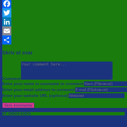
Facebook
Twitter
LinkedIn
Email
Share
Skriv et svar
Comment
Enter your name or username to comment
Enter your email address to comment
Enter your website URL (optional)
AF JONAS KOCH