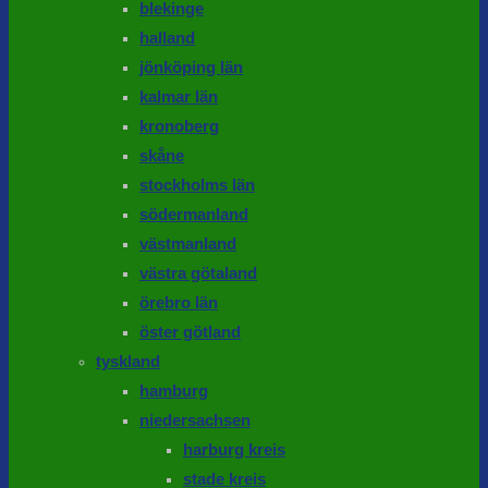
blekinge
halland
jönköping län
kalmar län
kronoberg
skåne
stockholms län
södermanland
västmanland
västra götaland
örebro län
öster götland
tyskland
hamburg
niedersachsen
harburg kreis
stade kreis