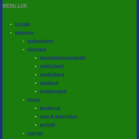
MENU
LUK
forside
stationer
stationskort
danmark
hovedstadsområedet
midtjylland
nordjylland
sjælland
syddanmark
norge
buskerud
oslo & askershus
østfold
sverige