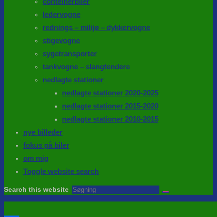
conteinerbiler
ledervogne
rednings – milijø – dykkervogne
stigevogne
sygetransporter
tankvogne – slangtendere
nedlagte stationer
nedlagte stationer 2020-2025
nedlagte stationer 2015-2020
nedlagte stationer 2010-2015
nye billeder
fokus på biler
om mig
Toggle website search
Search this website