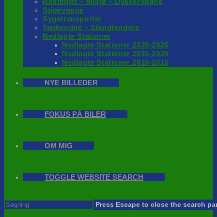
Rednings – Milijø – Dykkervogne
Stigevogne
Sygetransporter
Tankvogne – Slangtendere
Nedlagte Stationer
Nedlagte Stationer 2020-2025
Nedlagte Stationer 2015-2020
Nedlagte Stationer 2010-2015
NYE BILLEDER
FOKUS PÅ BILER
OM MIG
TOGGLE WEBSITE SEARCH
Press Escape to close the search pa