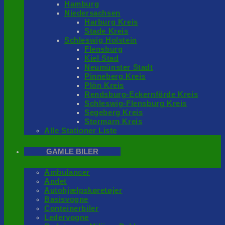
Hamburg
Niedersachsen
Harburg Kreis
Stade Kreis
Schleswig Holstein
Flensburg
Kiel Stad
Neumünster Stadt
Pinneberg Kreis
Plön Kreis
Rendsburg-Eckernförde Kreis
Schleswig-Flensburg Kreis
Segeberg Kreis
Stormarn Kreis
Alle Stationer Liste
GAMLE BILER
Ambulancer
Andet
Autohjælpskøretøjer
Basisvogne
Conteinerbiler
Ledervogne