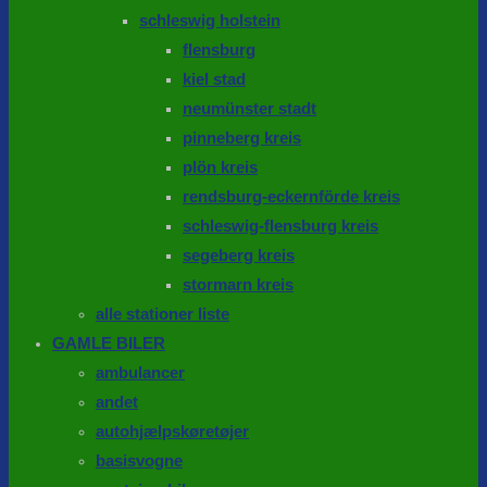
schleswig holstein
flensburg
kiel stad
neumünster stadt
pinneberg kreis
plön kreis
rendsburg-eckernförde kreis
schleswig-flensburg kreis
segeberg kreis
stormarn kreis
alle stationer liste
GAMLE BILER
ambulancer
andet
autohjælpskøretøjer
basisvogne