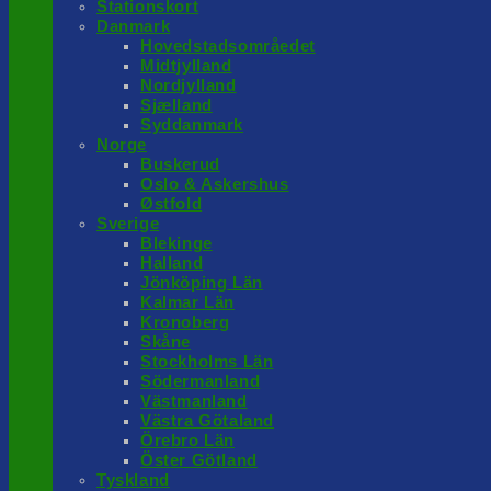
Stationskort
Danmark
Hovedstadsområedet
Midtjylland
Nordjylland
Sjælland
Syddanmark
Norge
Buskerud
Oslo & Askershus
Østfold
Sverige
Blekinge
Halland
Jönköping Län
Kalmar Län
Kronoberg
Skåne
Stockholms Län
Södermanland
Västmanland
Västra Götaland
Örebro Län
Öster Götland
Tyskland