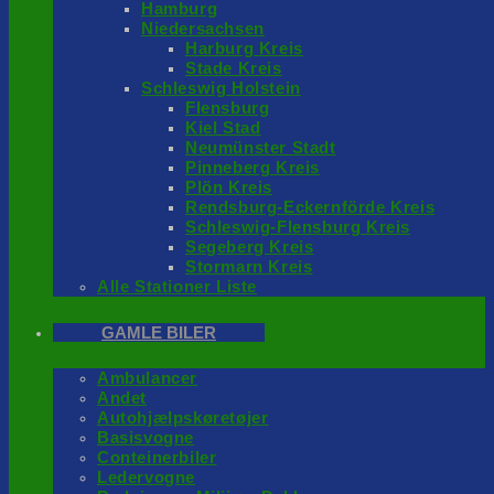
Hamburg
Niedersachsen
Harburg Kreis
Stade Kreis
Schleswig Holstein
Flensburg
Kiel Stad
Neumünster Stadt
Pinneberg Kreis
Plön Kreis
Rendsburg-Eckernförde Kreis
Schleswig-Flensburg Kreis
Segeberg Kreis
Stormarn Kreis
Alle Stationer Liste
GAMLE BILER
Ambulancer
Andet
Autohjælpskøretøjer
Basisvogne
Conteinerbiler
Ledervogne