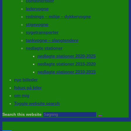
conteinerbiler
ledervogne
rednings – milijø – dykkervogne
stigevogne
sygetransporter
tankvogne – slangtendere
nedlagte stationer
nedlagte stationer 2020-2025
nedlagte stationer 2015-2020
nedlagte stationer 2010-2015
nye billeder
fokus på biler
om mig
Toggle website search
Search this website