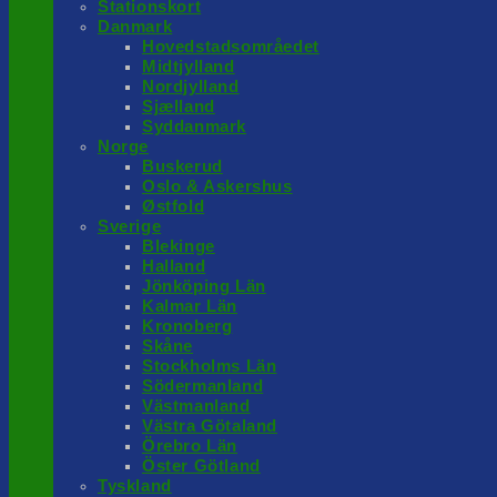
Stationskort
Danmark
Hovedstadsområedet
Midtjylland
Nordjylland
Sjælland
Syddanmark
Norge
Buskerud
Oslo & Askershus
Østfold
Sverige
Blekinge
Halland
Jönköping Län
Kalmar Län
Kronoberg
Skåne
Stockholms Län
Södermanland
Västmanland
Västra Götaland
Örebro Län
Öster Götland
Tyskland