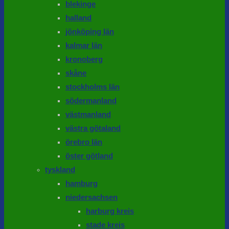
blekinge
halland
jönköping län
kalmar län
kronoberg
skåne
stockholms län
södermanland
västmanland
västra götaland
örebro län
öster götland
tyskland
hamburg
niedersachsen
harburg kreis
stade kreis