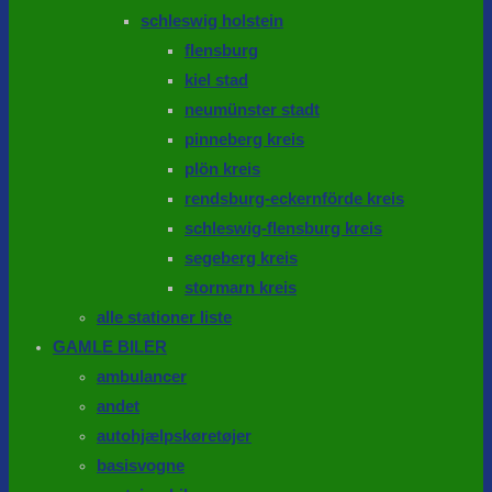
schleswig holstein
flensburg
kiel stad
neumünster stadt
pinneberg kreis
plön kreis
rendsburg-eckernförde kreis
schleswig-flensburg kreis
segeberg kreis
stormarn kreis
alle stationer liste
GAMLE BILER
ambulancer
andet
autohjælpskøretøjer
basisvogne