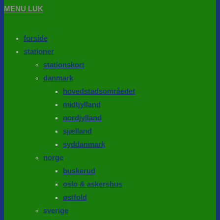
MENU
LUK
forside
stationer
stationskort
danmark
hovedstadsområedet
midtjylland
nordjylland
sjælland
syddanmark
norge
buskerud
oslo & askershus
østfold
sverige