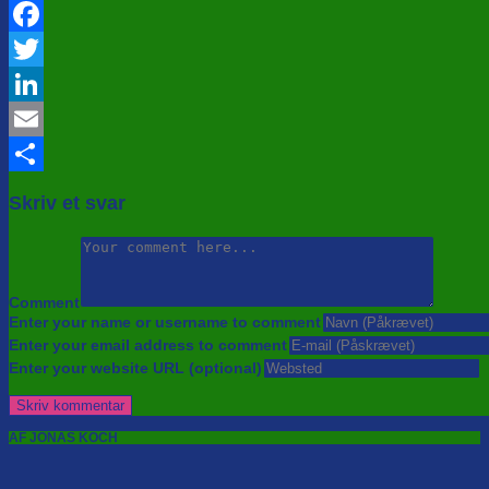
Facebook
Twitter
LinkedIn
Email
Share
Skriv et svar
Comment
Enter your name or username to comment
Enter your email address to comment
Enter your website URL (optional)
AF JONAS KOCH