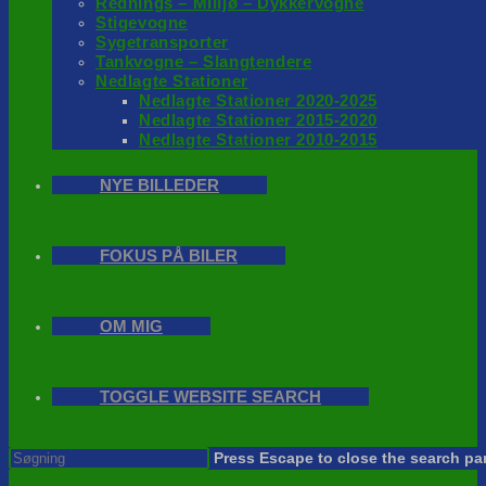
Rednings – Milijø – Dykkervogne
Stigevogne
Sygetransporter
Tankvogne – Slangtendere
Nedlagte Stationer
Nedlagte Stationer 2020-2025
Nedlagte Stationer 2015-2020
Nedlagte Stationer 2010-2015
NYE BILLEDER
FOKUS PÅ BILER
OM MIG
TOGGLE WEBSITE SEARCH
Press Escape to close the search pa