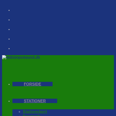
Skip
to
content
FORSIDE
STATIONER
Stationskort