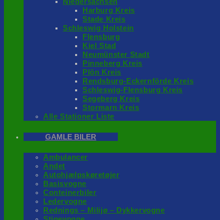
Niedersachsen
Harburg Kreis
Stade Kreis
Schleswig Holstein
Flensburg
Kiel Stad
Neumünster Stadt
Pinneberg Kreis
Plön Kreis
Rendsburg-Eckernförde Kreis
Schleswig-Flensburg Kreis
Segeberg Kreis
Stormarn Kreis
Alle Stationer Liste
GAMLE BILER
Ambulancer
Andet
Autohjælpskøretøjer
Basisvogne
Conteinerbiler
Ledervogne
Rednings – Milijø – Dykkervogne
Stigevogne