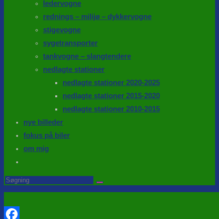
ledervogne
rednings – milijø – dykkervogne
stigevogne
sygetransporter
tankvogne – slangtendere
nedlagte stationer
nedlagte stationer 2020-2025
nedlagte stationer 2015-2020
nedlagte stationer 2010-2015
nye billeder
fokus på biler
om mig
Toggle
website
Search
this
search
website