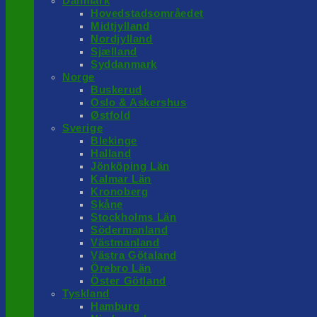
Danmark
Hovedstadsområedet
Midtjylland
Nordjylland
Sjælland
Syddanmark
Norge
Buskerud
Oslo & Askershus
Østfold
Sverige
Blekinge
Halland
Jönköping Län
Kalmar Län
Kronoberg
Skåne
Stockholms Län
Södermanland
Västmanland
Västra Götaland
Örebro Län
Öster Götland
Tyskland
Hamburg