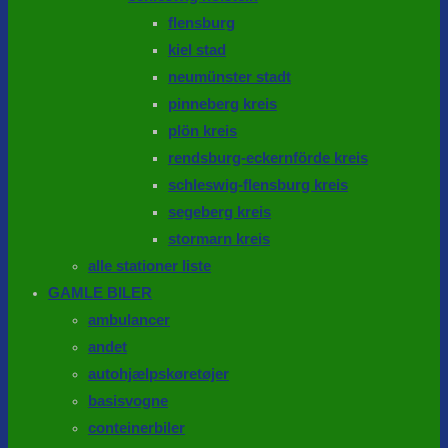
flensburg
kiel stad
neumünster stadt
pinneberg kreis
plön kreis
rendsburg-eckernförde kreis
schleswig-flensburg kreis
segeberg kreis
stormarn kreis
alle stationer liste
GAMLE BILER
ambulancer
andet
autohjælpskøretøjer
basisvogne
conteinerbiler