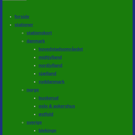
the
search
SEARCH
panel.
forside
stationer
stationskort
danmark
hovedstadsområedet
midtjylland
nordjylland
sjælland
syddanmark
norge
buskerud
oslo & askershus
østfold
sverige
blekinge