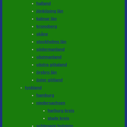
halland
jönköping län
kalmar län
kronoberg
skåne
stockholms län
södermanland
västmanland
västra götaland
örebro län
öster götland
tyskland
hamburg
niedersachsen
harburg kreis
stade kreis
schleswig holstein