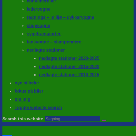
conteinerbiler
ledervogne
rednings – milijø – dykkervogne
stigevogne
sygetransporter
tankvogne – slangtendere
nedlagte stationer
nedlagte stationer 2020-2025
nedlagte stationer 2015-2020
nedlagte stationer 2010-2015
nye billeder
fokus på biler
om mig
Toggle website search
Search this website