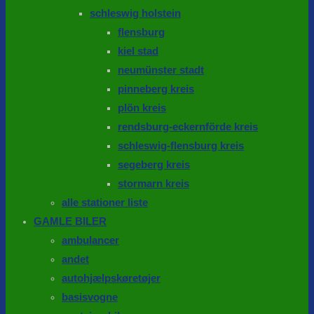
schleswig holstein
flensburg
kiel stad
neumünster stadt
pinneberg kreis
plön kreis
rendsburg-eckernförde kreis
schleswig-flensburg kreis
segeberg kreis
stormarn kreis
alle stationer liste
GAMLE BILER
ambulancer
andet
autohjælpskøretøjer
basisvogne