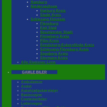
Hamburg
Niedersachsen
Harburg Kreis
Stade Kreis
Schleswig Holstein
Flensburg
Kiel Stad
Neumünster Stadt
Pinneberg Kreis
Plön Kreis
Rendsburg-Eckernförde Kreis
Schleswig-Flensburg Kreis
Segeberg Kreis
Stormarn Kreis
Alle Stationer Liste
GAMLE BILER
Ambulancer
Andet
Autohjælpskøretøjer
Basisvogne
Conteinerbiler
Ledervogne