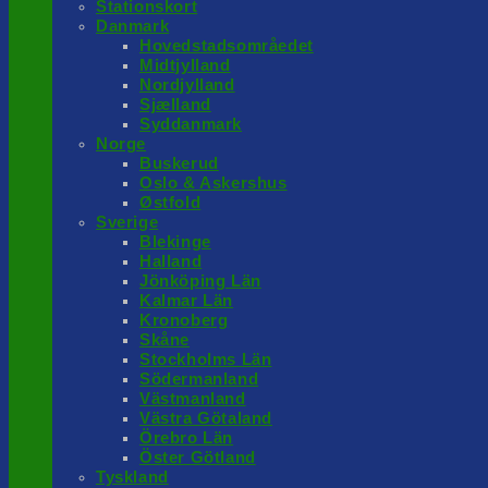
Stationskort
Danmark
Hovedstadsområedet
Midtjylland
Nordjylland
Sjælland
Syddanmark
Norge
Buskerud
Oslo & Askershus
Østfold
Sverige
Blekinge
Halland
Jönköping Län
Kalmar Län
Kronoberg
Skåne
Stockholms Län
Södermanland
Västmanland
Västra Götaland
Örebro Län
Öster Götland
Tyskland