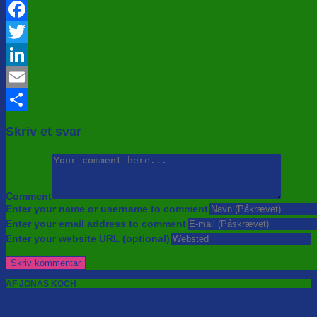
Facebook
Twitter
LinkedIn
Email
Share
Skriv et svar
Comment
Enter your name or username to comment
Enter your email address to comment
Enter your website URL (optional)
AF JONAS KOCH