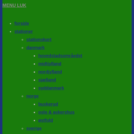
MENU
LUK
forside
stationer
stationskort
danmark
hovedstadsområedet
midtjylland
nordjylland
sjælland
syddanmark
norge
buskerud
oslo & askershus
østfold
sverige