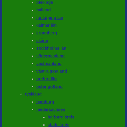
blekinge
halland
jönköping län
kalmar län
kronoberg
skåne
stockholms län
södermanland
västmanland
västra götaland
örebro län
öster götland
tyskland
hamburg
niedersachsen
harburg kreis
stade kreis