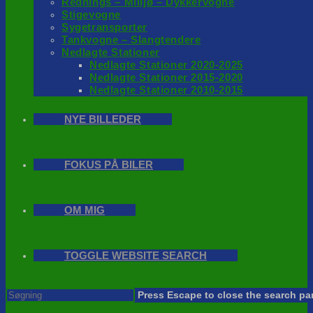
Rednings – Milijø – Dykkervogne
Stigevogne
Sygetransporter
Tankvogne – Slangtendere
Nedlagte Stationer
Nedlagte Stationer 2020-2025
Nedlagte Stationer 2015-2020
Nedlagte Stationer 2010-2015
NYE BILLEDER
FOKUS PÅ BILER
OM MIG
TOGGLE WEBSITE SEARCH
Press Escape to close the search pa