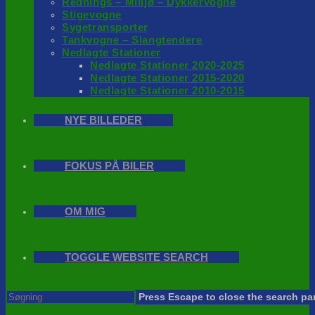
Rednings – Milijø – Dykkervogne
Stigevogne
Sygetransporter
Tankvogne – Slangtendere
Nedlagte Stationer
Nedlagte Stationer 2020-2025
Nedlagte Stationer 2015-2020
Nedlagte Stationer 2010-2015
NYE BILLEDER
FOKUS PÅ BILER
OM MIG
TOGGLE WEBSITE SEARCH
Press Escape to close the search pa