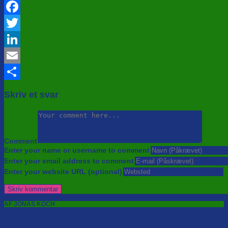
Facebook
Twitter
LinkedIn
Email
Share
Skriv et svar
Comment
Enter your name or username to comment
Enter your email address to comment
Enter your website URL (optional)
AF JONAS KOCH