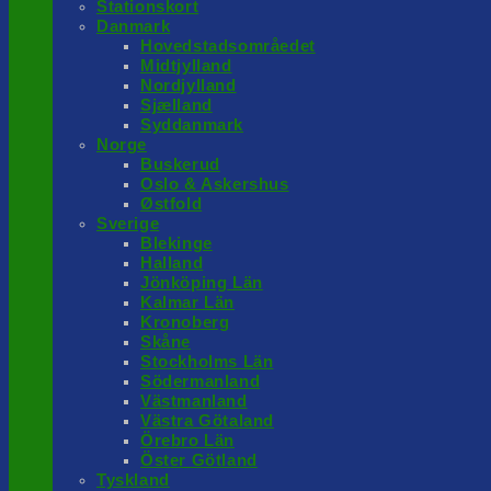
Stationskort
Danmark
Hovedstadsområedet
Midtjylland
Nordjylland
Sjælland
Syddanmark
Norge
Buskerud
Oslo & Askershus
Østfold
Sverige
Blekinge
Halland
Jönköping Län
Kalmar Län
Kronoberg
Skåne
Stockholms Län
Södermanland
Västmanland
Västra Götaland
Örebro Län
Öster Götland
Tyskland