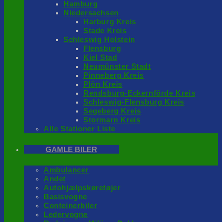
Hamburg
Niedersachsen
Harburg Kreis
Stade Kreis
Schleswig Holstein
Flensburg
Kiel Stad
Neumünster Stadt
Pinneberg Kreis
Plön Kreis
Rendsburg-Eckernförde Kreis
Schleswig-Flensburg Kreis
Segeberg Kreis
Stormarn Kreis
Alle Stationer Liste
GAMLE BILER
Ambulancer
Andet
Autohjælpskøretøjer
Basisvogne
Conteinerbiler
Ledervogne