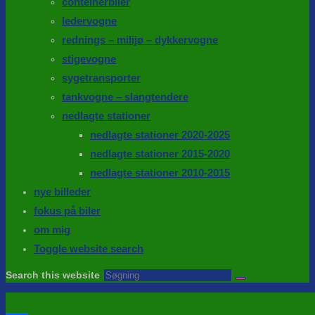
conteinerbiler
ledervogne
rednings – milijø – dykkervogne
stigevogne
sygetransporter
tankvogne – slangtendere
nedlagte stationer
nedlagte stationer 2020-2025
nedlagte stationer 2015-2020
nedlagte stationer 2010-2015
nye billeder
fokus på biler
om mig
Toggle website search
Search this website