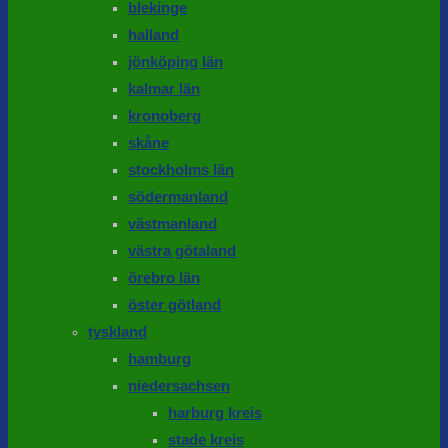
blekinge
halland
jönköping län
kalmar län
kronoberg
skåne
stockholms län
södermanland
västmanland
västra götaland
örebro län
öster götland
tyskland
hamburg
niedersachsen
harburg kreis
stade kreis