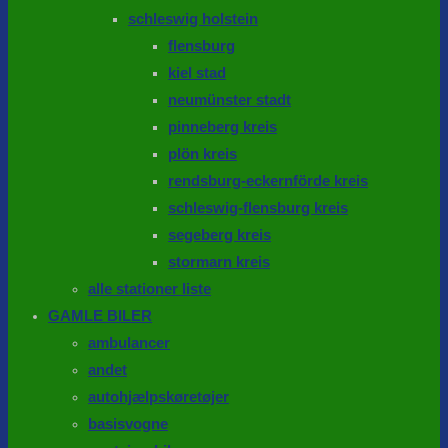
schleswig holstein
flensburg
kiel stad
neumünster stadt
pinneberg kreis
plön kreis
rendsburg-eckernförde kreis
schleswig-flensburg kreis
segeberg kreis
stormarn kreis
alle stationer liste
GAMLE BILER
ambulancer
andet
autohjælpskøretøjer
basisvogne