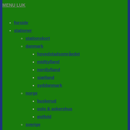
MENU
LUK
forside
stationer
stationskort
danmark
hovedstadsområedet
midtjylland
nordjylland
sjælland
syddanmark
norge
buskerud
oslo & askershus
østfold
sverige