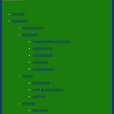
the
search
SEARCH
panel.
forside
stationer
stationskort
danmark
hovedstadsområedet
midtjylland
nordjylland
sjælland
syddanmark
norge
buskerud
oslo & askershus
østfold
sverige
blekinge