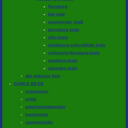
flensburg
kiel stad
neumünster stadt
pinneberg kreis
plön kreis
rendsburg-eckernförde kreis
schleswig-flensburg kreis
segeberg kreis
stormarn kreis
alle stationer liste
GAMLE BILER
ambulancer
andet
autohjælpskøretøjer
basisvogne
conteinerbiler