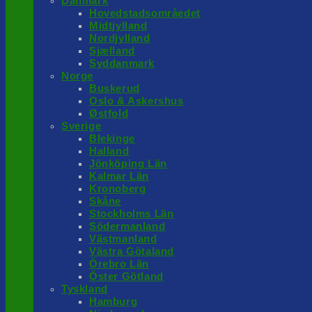
Danmark
Hovedstadsområedet
Midtjylland
Nordjylland
Sjælland
Syddanmark
Norge
Buskerud
Oslo & Askershus
Østfold
Sverige
Blekinge
Halland
Jönköping Län
Kalmar Län
Kronoberg
Skåne
Stockholms Län
Södermanland
Västmanland
Västra Götaland
Örebro Län
Öster Götland
Tyskland
Hamburg