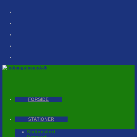
Skip
to
content
FORSIDE
STATIONER
Stationskort