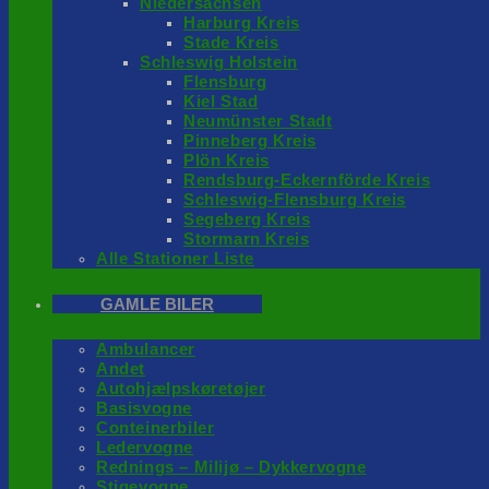
Niedersachsen
Harburg Kreis
Stade Kreis
Schleswig Holstein
Flensburg
Kiel Stad
Neumünster Stadt
Pinneberg Kreis
Plön Kreis
Rendsburg-Eckernförde Kreis
Schleswig-Flensburg Kreis
Segeberg Kreis
Stormarn Kreis
Alle Stationer Liste
GAMLE BILER
Ambulancer
Andet
Autohjælpskøretøjer
Basisvogne
Conteinerbiler
Ledervogne
Rednings – Milijø – Dykkervogne
Stigevogne