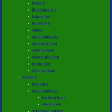
halland
jönköping län
kalmar län
kronoberg
skåne
stockholms län
södermanland
västmanland
västra götaland
örebro län
öster götland
tyskland
hamburg
niedersachsen
harburg kreis
stade kreis
schleswig holstein