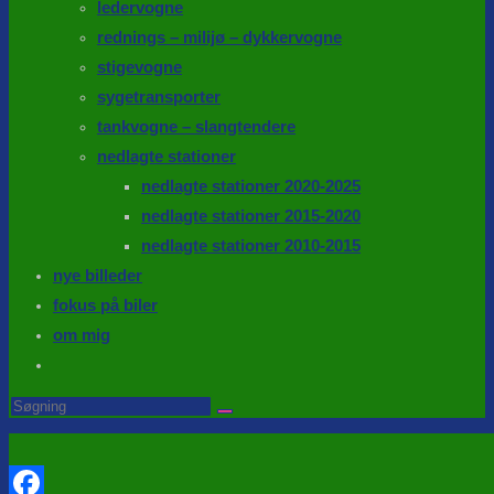
ledervogne
rednings – milijø – dykkervogne
stigevogne
sygetransporter
tankvogne – slangtendere
nedlagte stationer
nedlagte stationer 2020-2025
nedlagte stationer 2015-2020
nedlagte stationer 2010-2015
nye billeder
fokus på biler
om mig
Toggle
website
Search
this
search
website