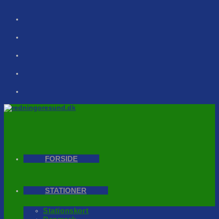
Skip
to
content
FORSIDE
STATIONER
Stationskort