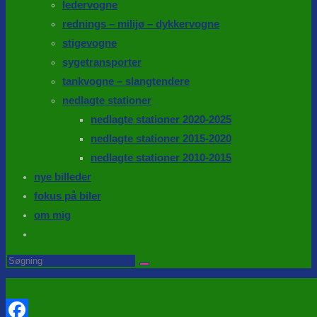
ledervogne
rednings – milijø – dykkervogne
stigevogne
sygetransporter
tankvogne – slangtendere
nedlagte stationer
nedlagte stationer 2020-2025
nedlagte stationer 2015-2020
nedlagte stationer 2010-2015
nye billeder
fokus på biler
om mig
Toggle
website
Search
this
search
website