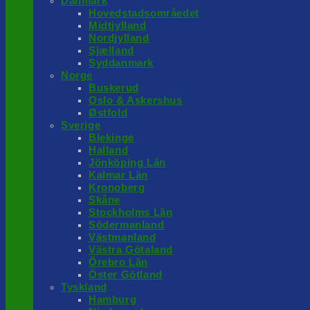
Danmark
Hovedstadsområedet
Midtjylland
Nordjylland
Sjælland
Syddanmark
Norge
Buskerud
Oslo & Askershus
Østfold
Sverige
Blekinge
Halland
Jönköping Län
Kalmar Län
Kronoberg
Skåne
Stockholms Län
Södermanland
Västmanland
Västra Götaland
Örebro Län
Öster Götland
Tyskland
Hamburg