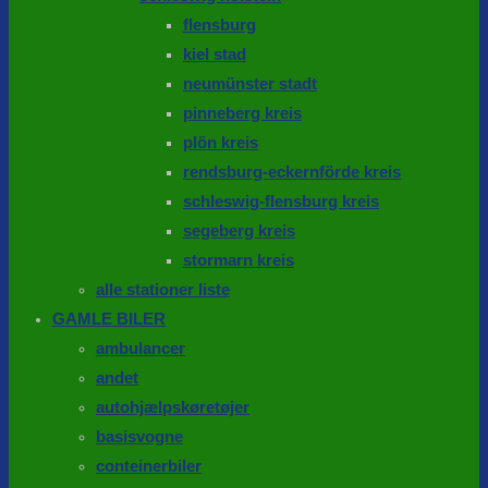
flensburg
kiel stad
neumünster stadt
pinneberg kreis
plön kreis
rendsburg-eckernförde kreis
schleswig-flensburg kreis
segeberg kreis
stormarn kreis
alle stationer liste
GAMLE BILER
ambulancer
andet
autohjælpskøretøjer
basisvogne
conteinerbiler