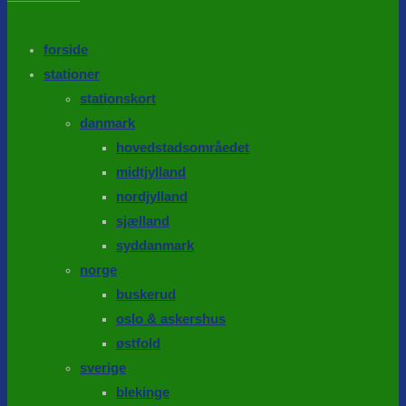
the
search
SEARCH
panel.
forside
stationer
stationskort
danmark
hovedstadsområedet
midtjylland
nordjylland
sjælland
syddanmark
norge
buskerud
oslo & askershus
østfold
sverige
blekinge