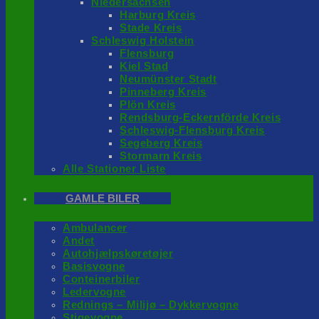
Niedersachsen
Harburg Kreis
Stade Kreis
Schleswig Holstein
Flensburg
Kiel Stad
Neumünster Stadt
Pinneberg Kreis
Plön Kreis
Rendsburg-Eckernförde Kreis
Schleswig-Flensburg Kreis
Segeberg Kreis
Stormarn Kreis
Alle Stationer Liste
GAMLE BILER
Ambulancer
Andet
Autohjælpskøretøjer
Basisvogne
Conteinerbiler
Ledervogne
Rednings – Milijø – Dykkervogne
Stigevogne