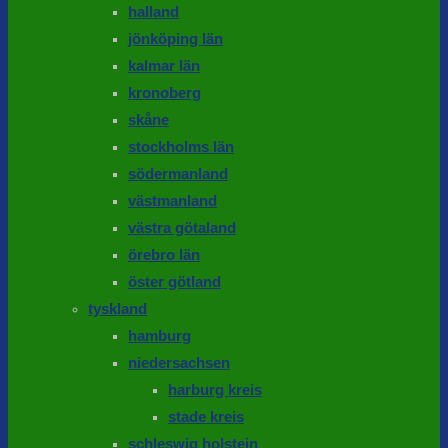
halland
jönköping län
kalmar län
kronoberg
skåne
stockholms län
södermanland
västmanland
västra götaland
örebro län
öster götland
tyskland
hamburg
niedersachsen
harburg kreis
stade kreis
schleswig holstein