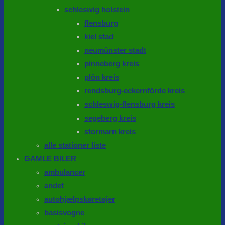
schleswig holstein
flensburg
kiel stad
neumünster stadt
pinneberg kreis
plön kreis
rendsburg-eckernförde kreis
schleswig-flensburg kreis
segeberg kreis
stormarn kreis
alle stationer liste
GAMLE BILER
ambulancer
andet
autohjælpskøretøjer
basisvogne