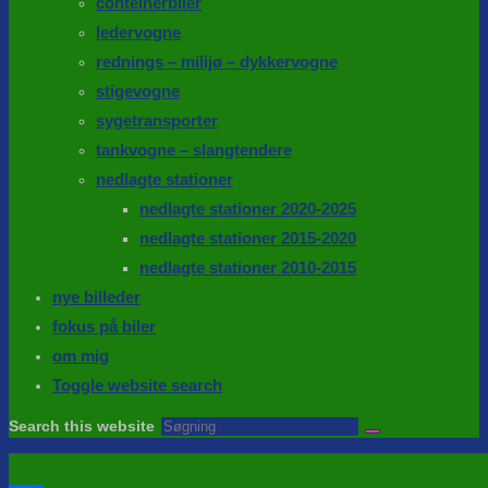
conteinerbiler
ledervogne
rednings – milijø – dykkervogne
stigevogne
sygetransporter
tankvogne – slangtendere
nedlagte stationer
nedlagte stationer 2020-2025
nedlagte stationer 2015-2020
nedlagte stationer 2010-2015
nye billeder
fokus på biler
om mig
Toggle website search
Search this website