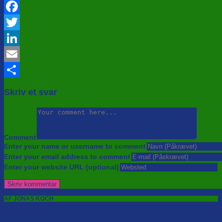
Facebook
Twitter
LinkedIn
Email
Share
Skriv et svar
Comment
Enter your name or username to comment
Enter your email address to comment
Enter your website URL (optional)
AF JONAS KOCH