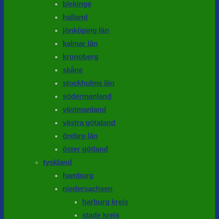
blekinge
halland
jönköping län
kalmar län
kronoberg
skåne
stockholms län
södermanland
västmanland
västra götaland
örebro län
öster götland
tyskland
hamburg
niedersachsen
harburg kreis
stade kreis