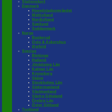
Stationskort
Danmark
Hovedstadsområedet
Midtjylland
Nordjylland
Sjælland
Syddanmark
Norge
Buskerud
Oslo & Askershus
Østfold
Sverige
Blekinge
Halland
Jönköping Län
Kalmar Län
Kronoberg
Skåne
Stockholms Län
Södermanland
Västmanland
Västra Götaland
Örebro Län
Öster Götland
Tyskland