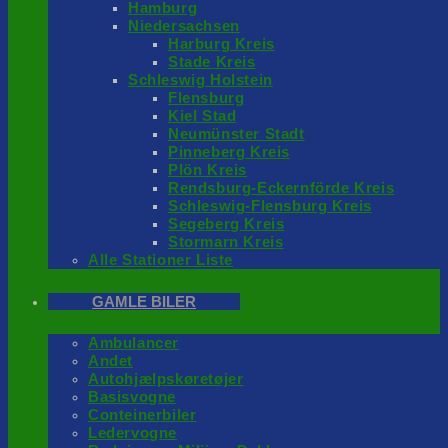
Hamburg
Niedersachsen
Harburg Kreis
Stade Kreis
Schleswig Holstein
Flensburg
Kiel Stad
Neumünster Stadt
Pinneberg Kreis
Plön Kreis
Rendsburg-Eckernförde Kreis
Schleswig-Flensburg Kreis
Segeberg Kreis
Stormarn Kreis
Alle Stationer Liste
GAMLE BILER
Ambulancer
Andet
Autohjælpskøretøjer
Basisvogne
Conteinerbiler
Ledervogne