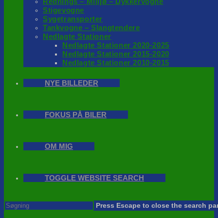
Rednings – Milijø – Dykkervogne
Stigevogne
Sygetransporter
Tankvogne – Slangtendere
Nedlagte Stationer
Nedlagte Stationer 2020-2025
Nedlagte Stationer 2015-2020
Nedlagte Stationer 2010-2015
NYE BILLEDER
FOKUS PÅ BILER
OM MIG
TOGGLE WEBSITE SEARCH
Press Escape to close the search pa