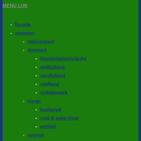
MENU
LUK
forside
stationer
stationskort
danmark
hovedstadsområedet
midtjylland
nordjylland
sjælland
syddanmark
norge
buskerud
oslo & askershus
østfold
sverige