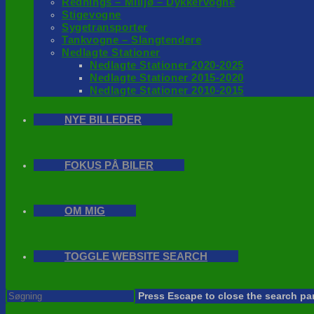
Rednings – Milijø – Dykkervogne
Stigevogne
Sygetransporter
Tankvogne – Slangtendere
Nedlagte Stationer
Nedlagte Stationer 2020-2025
Nedlagte Stationer 2015-2020
Nedlagte Stationer 2010-2015
NYE BILLEDER
FOKUS PÅ BILER
OM MIG
TOGGLE WEBSITE SEARCH
Press Escape to close the search pa