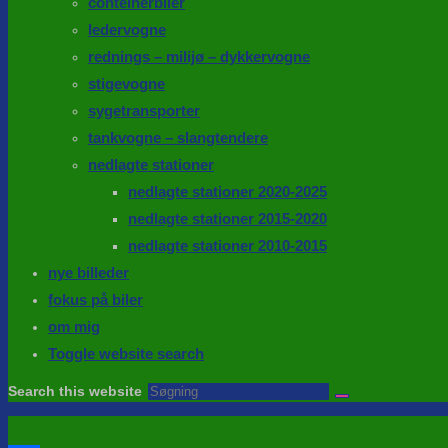
conteinerbiler
ledervogne
rednings – milijø – dykkervogne
stigevogne
sygetransporter
tankvogne – slangtendere
nedlagte stationer
nedlagte stationer 2020-2025
nedlagte stationer 2015-2020
nedlagte stationer 2010-2015
nye billeder
fokus på biler
om mig
Toggle website search
Search this website