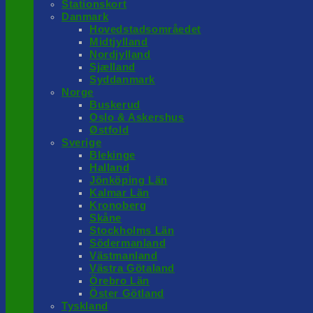
Stationskort
Danmark
Hovedstadsområedet
Midtjylland
Nordjylland
Sjælland
Syddanmark
Norge
Buskerud
Oslo & Askershus
Østfold
Sverige
Blekinge
Halland
Jönköping Län
Kalmar Län
Kronoberg
Skåne
Stockholms Län
Södermanland
Västmanland
Västra Götaland
Örebro Län
Öster Götland
Tyskland