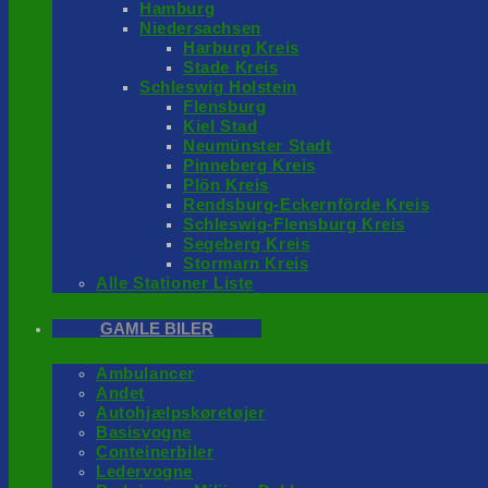
Hamburg
Niedersachsen
Harburg Kreis
Stade Kreis
Schleswig Holstein
Flensburg
Kiel Stad
Neumünster Stadt
Pinneberg Kreis
Plön Kreis
Rendsburg-Eckernförde Kreis
Schleswig-Flensburg Kreis
Segeberg Kreis
Stormarn Kreis
Alle Stationer Liste
GAMLE BILER
Ambulancer
Andet
Autohjælpskøretøjer
Basisvogne
Conteinerbiler
Ledervogne