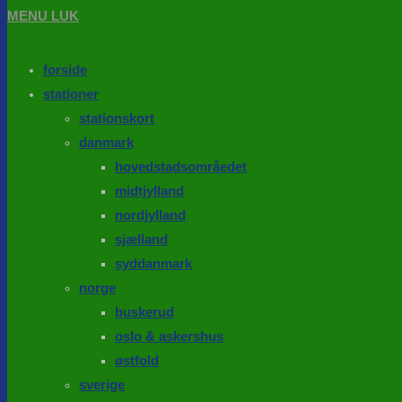
MENU
LUK
forside
stationer
stationskort
danmark
hovedstadsområedet
midtjylland
nordjylland
sjælland
syddanmark
norge
buskerud
oslo & askershus
østfold
sverige