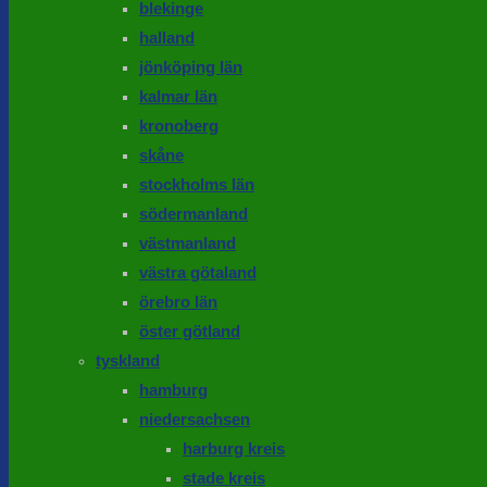
blekinge
halland
jönköping län
kalmar län
kronoberg
skåne
stockholms län
södermanland
västmanland
västra götaland
örebro län
öster götland
tyskland
hamburg
niedersachsen
harburg kreis
stade kreis