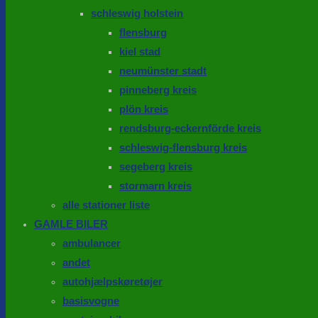
schleswig holstein
flensburg
kiel stad
neumünster stadt
pinneberg kreis
plön kreis
rendsburg-eckernförde kreis
schleswig-flensburg kreis
segeberg kreis
stormarn kreis
alle stationer liste
GAMLE BILER
ambulancer
andet
autohjælpskøretøjer
basisvogne