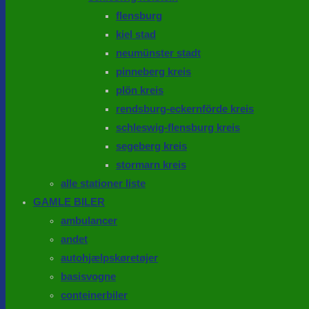
flensburg
kiel stad
neumünster stadt
pinneberg kreis
plön kreis
rendsburg-eckernförde kreis
schleswig-flensburg kreis
segeberg kreis
stormarn kreis
alle stationer liste
GAMLE BILER
ambulancer
andet
autohjælpskøretøjer
basisvogne
conteinerbiler