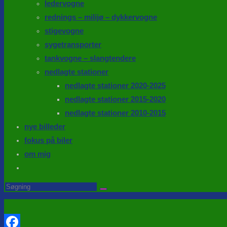
ledervogne
rednings – milijø – dykkervogne
stigevogne
sygetransporter
tankvogne – slangtendere
nedlagte stationer
nedlagte stationer 2020-2025
nedlagte stationer 2015-2020
nedlagte stationer 2010-2015
nye billeder
fokus på biler
om mig
Toggle
website
Search
this
search
website