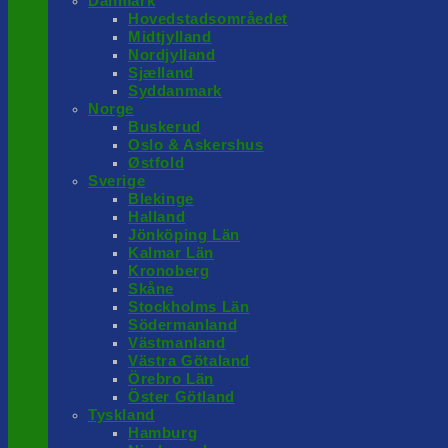
Danmark
Hovedstadsområedet
Midtjylland
Nordjylland
Sjælland
Syddanmark
Norge
Buskerud
Oslo & Askershus
Østfold
Sverige
Blekinge
Halland
Jönköping Län
Kalmar Län
Kronoberg
Skåne
Stockholms Län
Södermanland
Västmanland
Västra Götaland
Örebro Län
Öster Götland
Tyskland
Hamburg