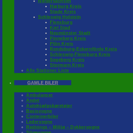
Niedersachsen
Harburg Kreis
Stade Kreis
Schleswig Holstein
Flensburg
Kiel Stad
Neumünster Stadt
Pinneberg Kreis
Plön Kreis
Rendsburg-Eckernförde Kreis
Schleswig-Flensburg Kreis
Segeberg Kreis
Stormarn Kreis
Alle Stationer Liste
GAMLE BILER
Ambulancer
Andet
Autohjælpskøretøjer
Basisvogne
Conteinerbiler
Ledervogne
Rednings – Milijø – Dykkervogne
Stigevogne