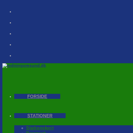
Skip
to
content
FORSIDE
STATIONER
Stationskort