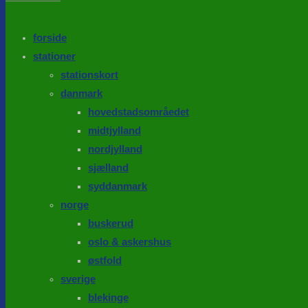
the
search
SEARCH
panel.
forside
stationer
stationskort
danmark
hovedstadsområedet
midtjylland
nordjylland
sjælland
syddanmark
norge
buskerud
oslo & askershus
østfold
sverige
blekinge