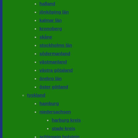
halland
jönköping län
kalmar län
kronoberg
skåne
stockholms län
södermanland
västmanland
västra götaland
örebro län
öster götland
tyskland
hamburg
niedersachsen
harburg kreis
stade kreis
schleswig holstein