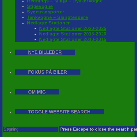
Rednings – Milijø – Dykkervogne
Stigevogne
Sygetransporter
Tankvogne – Slangtendere
Nedlagte Stationer
Nedlagte Stationer 2020-2025
Nedlagte Stationer 2015-2020
Nedlagte Stationer 2010-2015
NYE BILLEDER
FOKUS PÅ BILER
OM MIG
TOGGLE WEBSITE SEARCH
Press Escape to close the search pa