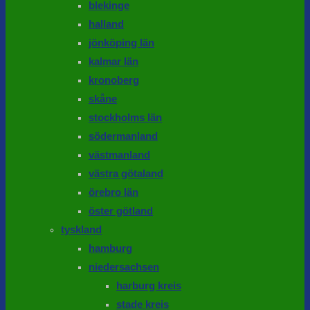
blekinge
halland
jönköping län
kalmar län
kronoberg
skåne
stockholms län
södermanland
västmanland
västra götaland
örebro län
öster götland
tyskland
hamburg
niedersachsen
harburg kreis
stade kreis