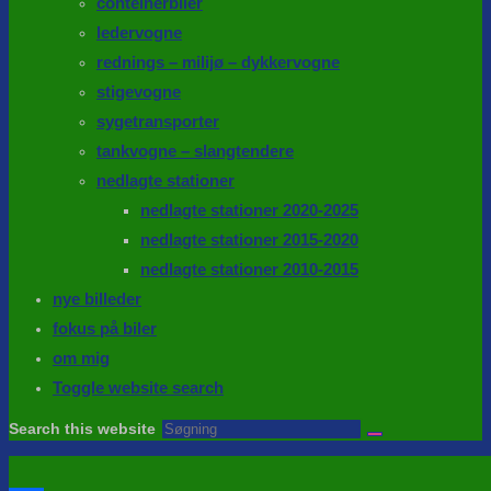
conteinerbiler
ledervogne
rednings – milijø – dykkervogne
stigevogne
sygetransporter
tankvogne – slangtendere
nedlagte stationer
nedlagte stationer 2020-2025
nedlagte stationer 2015-2020
nedlagte stationer 2010-2015
nye billeder
fokus på biler
om mig
Toggle website search
Search this website