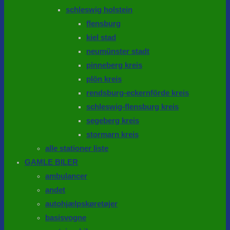
schleswig holstein
flensburg
kiel stad
neumünster stadt
pinneberg kreis
plön kreis
rendsburg-eckernförde kreis
schleswig-flensburg kreis
segeberg kreis
stormarn kreis
alle stationer liste
GAMLE BILER
ambulancer
andet
autohjælpskøretøjer
basisvogne