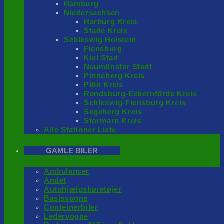
Hamburg
Niedersachsen
Harburg Kreis
Stade Kreis
Schleswig Holstein
Flensburg
Kiel Stad
Neumünster Stadt
Pinneberg Kreis
Plön Kreis
Rendsburg-Eckernförde Kreis
Schleswig-Flensburg Kreis
Segeberg Kreis
Stormarn Kreis
Alle Stationer Liste
GAMLE BILER
Ambulancer
Andet
Autohjælpskøretøjer
Basisvogne
Conteinerbiler
Ledervogne