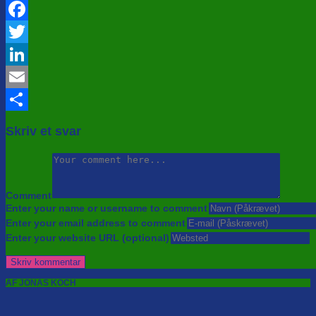
Facebook
Twitter
LinkedIn
Email
Share
Skriv et svar
Comment
Enter your name or username to comment
Enter your email address to comment
Enter your website URL (optional)
AF JONAS KOCH