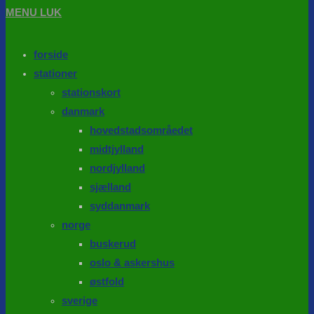
MENU
LUK
forside
stationer
stationskort
danmark
hovedstadsområedet
midtjylland
nordjylland
sjælland
syddanmark
norge
buskerud
oslo & askershus
østfold
sverige