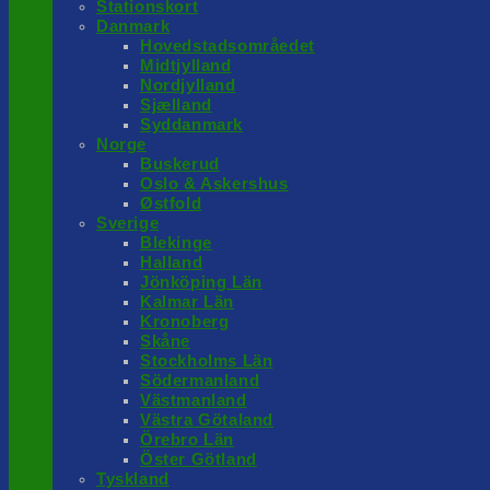
Stationskort
Danmark
Hovedstadsområedet
Midtjylland
Nordjylland
Sjælland
Syddanmark
Norge
Buskerud
Oslo & Askershus
Østfold
Sverige
Blekinge
Halland
Jönköping Län
Kalmar Län
Kronoberg
Skåne
Stockholms Län
Södermanland
Västmanland
Västra Götaland
Örebro Län
Öster Götland
Tyskland