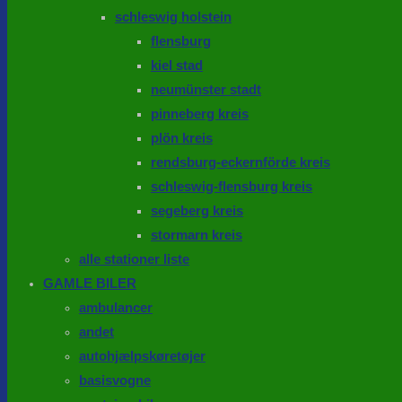
schleswig holstein
flensburg
kiel stad
neumünster stadt
pinneberg kreis
plön kreis
rendsburg-eckernförde kreis
schleswig-flensburg kreis
segeberg kreis
stormarn kreis
alle stationer liste
GAMLE BILER
ambulancer
andet
autohjælpskøretøjer
basisvogne