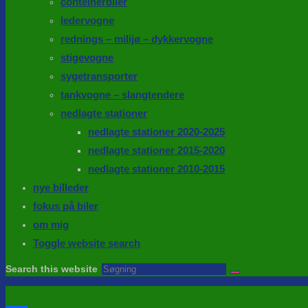
conteinerbiler
ledervogne
rednings – milijø – dykkervogne
stigevogne
sygetransporter
tankvogne – slangtendere
nedlagte stationer
nedlagte stationer 2020-2025
nedlagte stationer 2015-2020
nedlagte stationer 2010-2015
nye billeder
fokus på biler
om mig
Toggle website search
Search this website