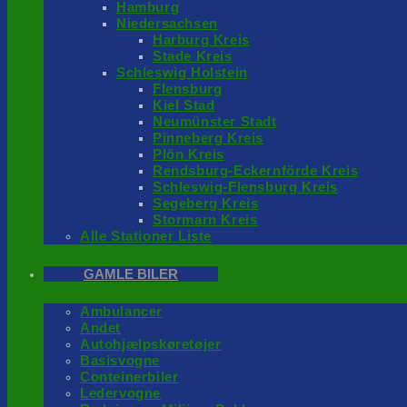
Hamburg
Niedersachsen
Harburg Kreis
Stade Kreis
Schleswig Holstein
Flensburg
Kiel Stad
Neumünster Stadt
Pinneberg Kreis
Plön Kreis
Rendsburg-Eckernförde Kreis
Schleswig-Flensburg Kreis
Segeberg Kreis
Stormarn Kreis
Alle Stationer Liste
GAMLE BILER
Ambulancer
Andet
Autohjælpskøretøjer
Basisvogne
Conteinerbiler
Ledervogne