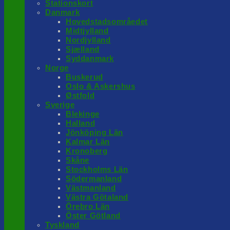
Stationskort
Danmark
Hovedstadsområedet
Midtjylland
Nordjylland
Sjælland
Syddanmark
Norge
Buskerud
Oslo & Askershus
Østfold
Sverige
Blekinge
Halland
Jönköping Län
Kalmar Län
Kronoberg
Skåne
Stockholms Län
Södermanland
Västmanland
Västra Götaland
Örebro Län
Öster Götland
Tyskland