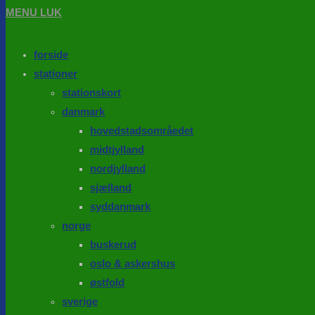
MENU
LUK
forside
stationer
stationskort
danmark
hovedstadsområedet
midtjylland
nordjylland
sjælland
syddanmark
norge
buskerud
oslo & askershus
østfold
sverige