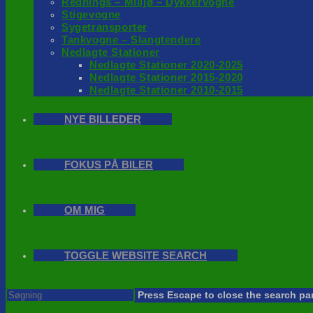
Rednings – Milijø – Dykkervogne
Stigevogne
Sygetransporter
Tankvogne – Slangtendere
Nedlagte Stationer
Nedlagte Stationer 2020-2025
Nedlagte Stationer 2015-2020
Nedlagte Stationer 2010-2015
NYE BILLEDER
FOKUS PÅ BILER
OM MIG
TOGGLE WEBSITE SEARCH
Press Escape to close the search pa