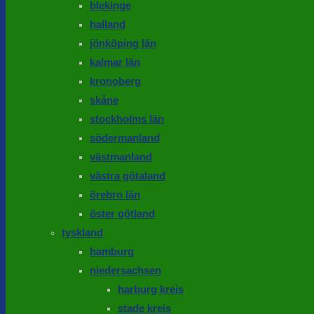
blekinge
halland
jönköping län
kalmar län
kronoberg
skåne
stockholms län
södermanland
västmanland
västra götaland
örebro län
öster götland
tyskland
hamburg
niedersachsen
harburg kreis
stade kreis