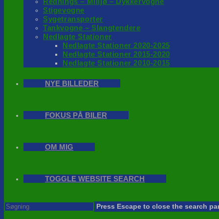
Rednings – Milijø – Dykkervogne
Stigevogne
Sygetransporter
Tankvogne – Slangtendere
Nedlagte Stationer
Nedlagte Stationer 2020-2025
Nedlagte Stationer 2015-2020
Nedlagte Stationer 2010-2015
NYE BILLEDER
FOKUS PÅ BILER
OM MIG
TOGGLE WEBSITE SEARCH
Press Escape to close the search pa