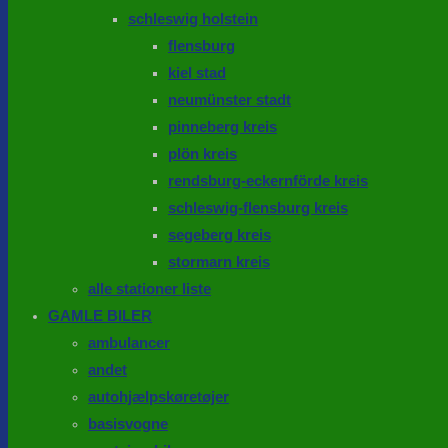
schleswig holstein
flensburg
kiel stad
neumünster stadt
pinneberg kreis
plön kreis
rendsburg-eckernförde kreis
schleswig-flensburg kreis
segeberg kreis
stormarn kreis
alle stationer liste
GAMLE BILER
ambulancer
andet
autohjælpskøretøjer
basisvogne