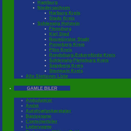
Hamburg
Niedersachsen
Harburg Kreis
Stade Kreis
Schleswig Holstein
Flensburg
Kiel Stad
Neumünster Stadt
Pinneberg Kreis
Plön Kreis
Rendsburg-Eckernförde Kreis
Schleswig-Flensburg Kreis
Segeberg Kreis
Stormarn Kreis
Alle Stationer Liste
GAMLE BILER
Ambulancer
Andet
Autohjælpskøretøjer
Basisvogne
Conteinerbiler
Ledervogne