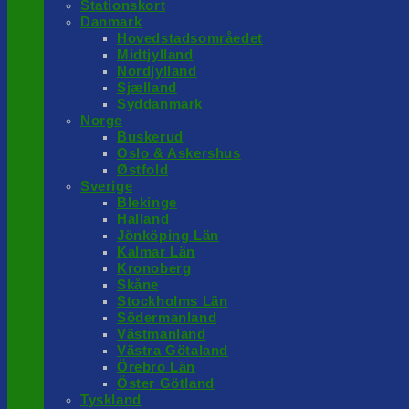
Stationskort
Danmark
Hovedstadsområedet
Midtjylland
Nordjylland
Sjælland
Syddanmark
Norge
Buskerud
Oslo & Askershus
Østfold
Sverige
Blekinge
Halland
Jönköping Län
Kalmar Län
Kronoberg
Skåne
Stockholms Län
Södermanland
Västmanland
Västra Götaland
Örebro Län
Öster Götland
Tyskland