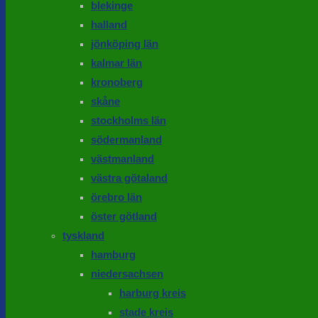
blekinge
halland
jönköping län
kalmar län
kronoberg
skåne
stockholms län
södermanland
västmanland
västra götaland
örebro län
öster götland
tyskland
hamburg
niedersachsen
harburg kreis
stade kreis