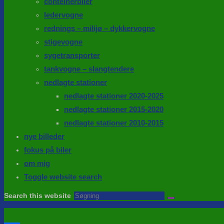
conteinerbiler
ledervogne
rednings – milijø – dykkervogne
stigevogne
sygetransporter
tankvogne – slangtendere
nedlagte stationer
nedlagte stationer 2020-2025
nedlagte stationer 2015-2020
nedlagte stationer 2010-2015
nye billeder
fokus på biler
om mig
Toggle website search
Search this website