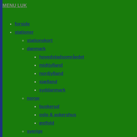
MENU
LUK
forside
stationer
stationskort
danmark
hovedstadsområedet
midtjylland
nordjylland
sjælland
syddanmark
norge
buskerud
oslo & askershus
østfold
sverige