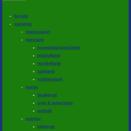
the
search
SEARCH
panel.
forside
stationer
stationskort
danmark
hovedstadsområedet
midtjylland
nordjylland
sjælland
syddanmark
norge
buskerud
oslo & askershus
østfold
sverige
blekinge