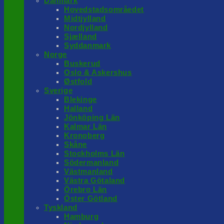
Danmark
Hovedstadsområedet
Midtjylland
Nordjylland
Sjælland
Syddanmark
Norge
Buskerud
Oslo & Askershus
Østfold
Sverige
Blekinge
Halland
Jönköping Län
Kalmar Län
Kronoberg
Skåne
Stockholms Län
Södermanland
Västmanland
Västra Götaland
Örebro Län
Öster Götland
Tyskland
Hamburg