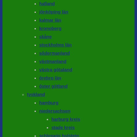
halland
jönköping län
kalmar län
kronoberg
skåne
stockholms län
södermanland
västmanland
västra götaland
örebro län
öster götland
tyskland
hamburg
niedersachsen
harburg kreis
stade kreis
schleswig holstein