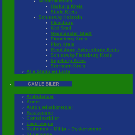
Niedersachsen
Harburg Kreis
Stade Kreis
Schleswig Holstein
Flensburg
Kiel Stad
Neumünster Stadt
Pinneberg Kreis
Plön Kreis
Rendsburg-Eckernförde Kreis
Schleswig-Flensburg Kreis
Segeberg Kreis
Stormarn Kreis
Alle Stationer Liste
GAMLE BILER
Ambulancer
Andet
Autohjælpskøretøjer
Basisvogne
Conteinerbiler
Ledervogne
Rednings – Milijø – Dykkervogne
Stigevogne