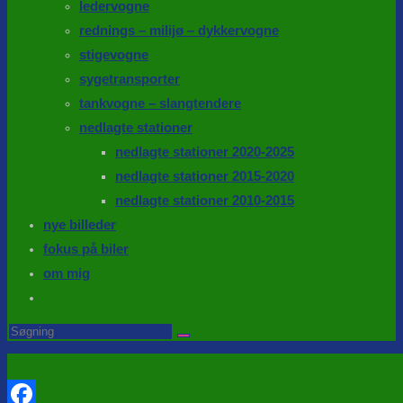
ledervogne
rednings – milijø – dykkervogne
stigevogne
sygetransporter
tankvogne – slangtendere
nedlagte stationer
nedlagte stationer 2020-2025
nedlagte stationer 2015-2020
nedlagte stationer 2010-2015
nye billeder
fokus på biler
om mig
Toggle
website
Search
this
search
website