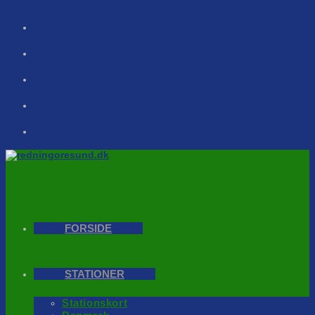
Skip
to
content
FORSIDE
STATIONER
Stationskort