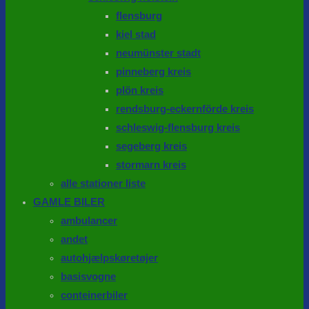
flensburg
kiel stad
neumünster stadt
pinneberg kreis
plön kreis
rendsburg-eckernförde kreis
schleswig-flensburg kreis
segeberg kreis
stormarn kreis
alle stationer liste
GAMLE BILER
ambulancer
andet
autohjælpskøretøjer
basisvogne
conteinerbiler