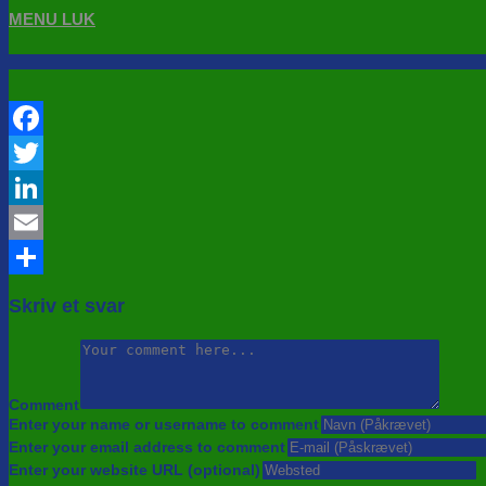
MENU
LUK
Facebook
Twitter
LinkedIn
Email
Share
Skriv et svar
Comment
Enter your name or username to comment
Enter your email address to comment
Enter your website URL (optional)