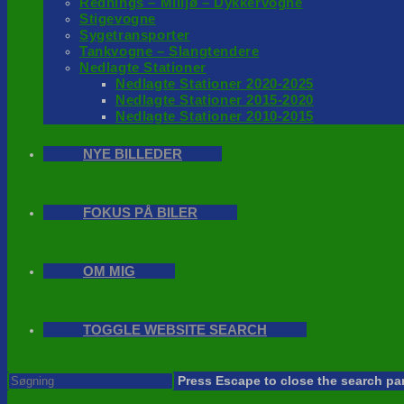
Rednings – Milijø – Dykkervogne
Stigevogne
Sygetransporter
Tankvogne – Slangtendere
Nedlagte Stationer
Nedlagte Stationer 2020-2025
Nedlagte Stationer 2015-2020
Nedlagte Stationer 2010-2015
NYE BILLEDER
FOKUS PÅ BILER
OM MIG
TOGGLE WEBSITE SEARCH
Press Escape to close the search pa