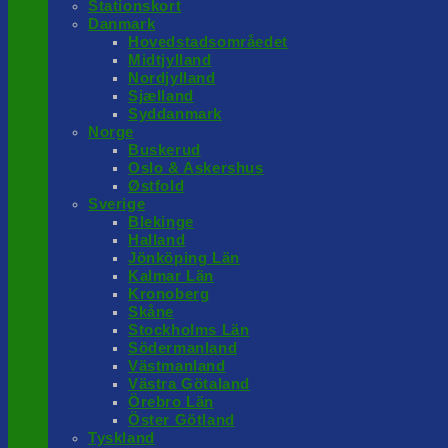
Stationskort
Danmark
Hovedstadsområedet
Midtjylland
Nordjylland
Sjælland
Syddanmark
Norge
Buskerud
Oslo & Askershus
Østfold
Sverige
Blekinge
Halland
Jönköping Län
Kalmar Län
Kronoberg
Skåne
Stockholms Län
Södermanland
Västmanland
Västra Götaland
Örebro Län
Öster Götland
Tyskland