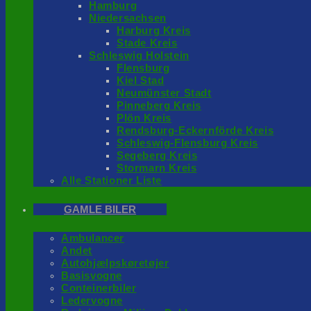
Hamburg
Niedersachsen
Harburg Kreis
Stade Kreis
Schleswig Holstein
Flensburg
Kiel Stad
Neumünster Stadt
Pinneberg Kreis
Plön Kreis
Rendsburg-Eckernförde Kreis
Schleswig-Flensburg Kreis
Segeberg Kreis
Stormarn Kreis
Alle Stationer Liste
GAMLE BILER
Ambulancer
Andet
Autohjælpskøretøjer
Basisvogne
Conteinerbiler
Ledervogne