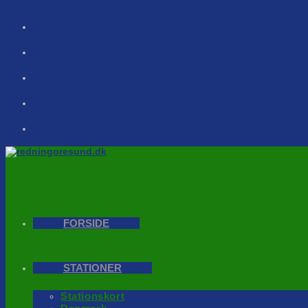
Skip
to
content
FORSIDE
STATIONER
Stationskort