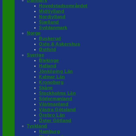
Danmark
Hovedstadsområedet
Midtjylland
Nordjylland
Sjælland
Syddanmark
Norge
Buskerud
Oslo & Askershus
Østfold
Sverige
Blekinge
Halland
Jönköping Län
Kalmar Län
Kronoberg
Skåne
Stockholms Län
Södermanland
Västmanland
Västra Götaland
Örebro Län
Öster Götland
Tyskland
Hamburg