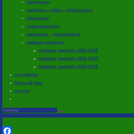
ledervogne
rednings – milijø – dykkervogne
stigevogne
sygetransporter
tankvogne – slangtendere
nedlagte stationer
nedlagte stationer 2020-2025
nedlagte stationer 2015-2020
nedlagte stationer 2010-2015
nye billeder
fokus på biler
om mig
Toggle
website
Search
this
search
website