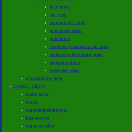
flensburg
kiel stad
neumünster stadt
pinneberg kreis
plön kreis
rendsburg-eckernförde kreis
schleswig-flensburg kreis
segeberg kreis
stormarn kreis
alle stationer liste
GAMLE BILER
ambulancer
andet
autohjælpskøretøjer
basisvogne
conteinerbiler