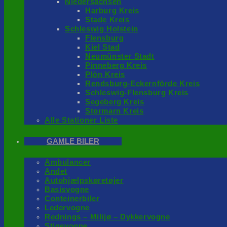
Niedersachsen
Harburg Kreis
Stade Kreis
Schleswig Holstein
Flensburg
Kiel Stad
Neumünster Stadt
Pinneberg Kreis
Plön Kreis
Rendsburg-Eckernförde Kreis
Schleswig-Flensburg Kreis
Segeberg Kreis
Stormarn Kreis
Alle Stationer Liste
GAMLE BILER
Ambulancer
Andet
Autohjælpskøretøjer
Basisvogne
Conteinerbiler
Ledervogne
Rednings – Milijø – Dykkervogne
Stigevogne