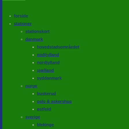
the
search
SEARCH
panel.
forside
stationer
stationskort
danmark
hovedstadsområedet
midtjylland
nordjylland
sjælland
syddanmark
norge
buskerud
oslo & askershus
østfold
sverige
blekinge