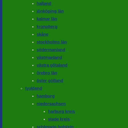
halland
jönköping län
kalmar län
kronoberg
skåne
stockholms län
södermanland
västmanland
västra götaland
örebro län
öster götland
tyskland
hamburg
niedersachsen
harburg kreis
stade kreis
schleswig holstein