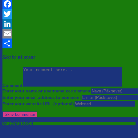
Facebook
Twitter
LinkedIn
Email
Share
Skriv et svar
Comment
Enter your name or username to comment
Enter your email address to comment
Enter your website URL (optional)
AF JONAS KOCH