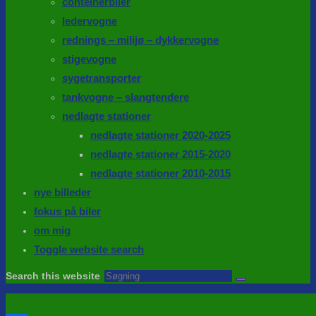
conteinerbiler
ledervogne
rednings – milijø – dykkervogne
stigevogne
sygetransporter
tankvogne – slangtendere
nedlagte stationer
nedlagte stationer 2020-2025
nedlagte stationer 2015-2020
nedlagte stationer 2010-2015
nye billeder
fokus på biler
om mig
Toggle website search
Search this website