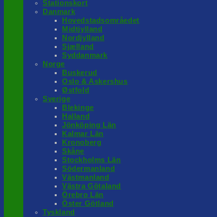
Stationskort
Danmark
Hovedstadsområedet
Midtjylland
Nordjylland
Sjælland
Syddanmark
Norge
Buskerud
Oslo & Askershus
Østfold
Sverige
Blekinge
Halland
Jönköping Län
Kalmar Län
Kronoberg
Skåne
Stockholms Län
Södermanland
Västmanland
Västra Götaland
Örebro Län
Öster Götland
Tyskland