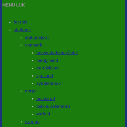
MENU
LUK
forside
stationer
stationskort
danmark
hovedstadsområedet
midtjylland
nordjylland
sjælland
syddanmark
norge
buskerud
oslo & askershus
østfold
sverige