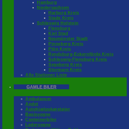
Hamburg
Niedersachsen
Harburg Kreis
Stade Kreis
Schleswig Holstein
Flensburg
Kiel Stad
Neumünster Stadt
Pinneberg Kreis
Plön Kreis
Rendsburg-Eckernförde Kreis
Schleswig-Flensburg Kreis
Segeberg Kreis
Stormarn Kreis
Alle Stationer Liste
GAMLE BILER
Ambulancer
Andet
Autohjælpskøretøjer
Basisvogne
Conteinerbiler
Ledervogne