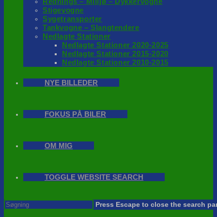
Rednings – Milijø – Dykkervogne
Stigevogne
Sygetransporter
Tankvogne – Slangtendere
Nedlagte Stationer
Nedlagte Stationer 2020-2025
Nedlagte Stationer 2015-2020
Nedlagte Stationer 2010-2015
NYE BILLEDER
FOKUS PÅ BILER
OM MIG
TOGGLE WEBSITE SEARCH
Press Escape to close the search pa