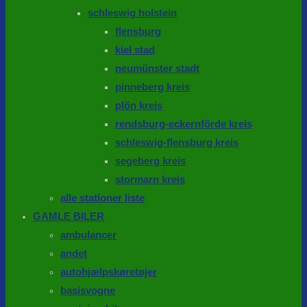
schleswig holstein
flensburg
kiel stad
neumünster stadt
pinneberg kreis
plön kreis
rendsburg-eckernförde kreis
schleswig-flensburg kreis
segeberg kreis
stormarn kreis
alle stationer liste
GAMLE BILER
ambulancer
andet
autohjælpskøretøjer
basisvogne