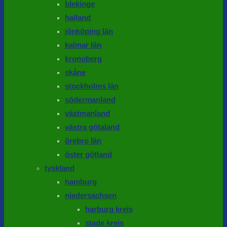
blekinge
halland
jönköping län
kalmar län
kronoberg
skåne
stockholms län
södermanland
västmanland
västra götaland
örebro län
öster götland
tyskland
hamburg
niedersachsen
harburg kreis
stade kreis